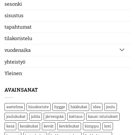
sesonki
sisustus
tapahtumat
tilakoristelu
vuodenaika
yhteistyö
Yleinen
AVAINSANAT
asetelma
hiuskoriste
hygge
hääkukat
idea
joulu
joulukukat
juhla
järvenpää
kattaus
kausi-istutukset
kesä
kesäkukat
kevät
kevätkukat
kimppu
koti