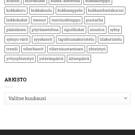
kranssi
kuivakukat
kukka-asetelma
kukkakimppu
kukkakoru
kukkakoulu
kukkaseppele
kukkasidontakurssi
leikkokukat
messut
morsiuskimppu
puutarha
pääsiäinen
pöytäasetelma
sipulikukat
sisustus
syksy
syksyn värit
syyskasvit
tapahtumakoristelu
tilakoristelu
trendi
viherkasvit
vihersisustaminen
yhteistyö
yritysyhteistyö
ystävänpäivä
äitienpäivä
ARKISTO
Arkisto