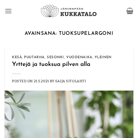
Skip
to
content
AVAINSANA:
TUOKSUPELARGONI
KESÄ
,
PUUTARHA
,
SESONKI
,
VUODENAIKA
,
YLEINEN
Yrttejä ja tuoksua pilven alla
POSTED ON
21.5.2021
BY
SAIJA SITOLAHTI