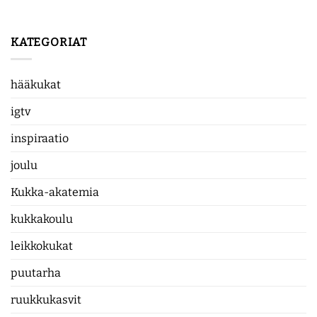
KATEGORIAT
hääkukat
igtv
inspiraatio
joulu
Kukka-akatemia
kukkakoulu
leikkokukat
puutarha
ruukkukasvit