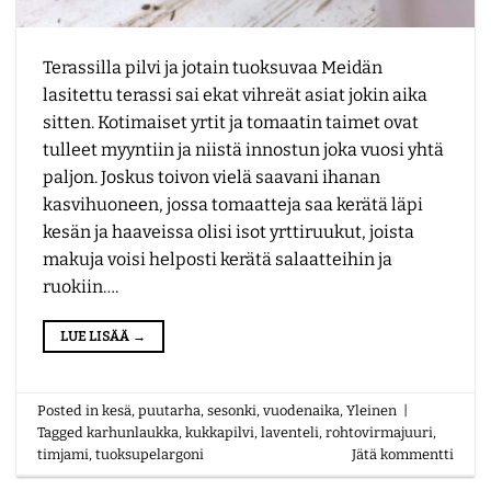
Terassilla pilvi ja jotain tuoksuvaa Meidän
lasitettu terassi sai ekat vihreät asiat jokin aika
sitten. Kotimaiset yrtit ja tomaatin taimet ovat
tulleet myyntiin ja niistä innostun joka vuosi yhtä
paljon. Joskus toivon vielä saavani ihanan
kasvihuoneen, jossa tomaatteja saa kerätä läpi
kesän ja haaveissa olisi isot yrttiruukut, joista
makuja voisi helposti kerätä salaatteihin ja
ruokiin….
LUE LISÄÄ
→
Posted in
kesä
,
puutarha
,
sesonki
,
vuodenaika
,
Yleinen
|
Tagged
karhunlaukka
,
kukkapilvi
,
laventeli
,
rohtovirmajuuri
,
timjami
,
tuoksupelargoni
Jätä kommentti