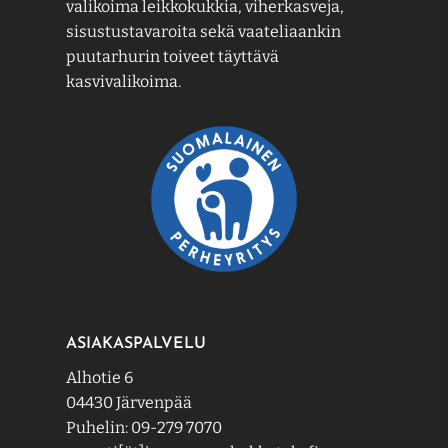
valikoima leikkokukkia, viherkasveja,
sisustustavaroita sekä vaateliaankin
puutarhurin toiveet täyttävä
kasvivalikoima.
ASIAKASPALVELU
Alhotie 6
04430 Järvenpää
Puhelin: 09-279 7070