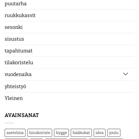
puutarha
ruukkukasvit
sesonki
sisustus
tapahtumat
tilakoristelu
vuodenaika
yhteistyö
Yleinen
AVAINSANAT
asetelma
hiuskoriste
hygge
hääkukat
idea
joulu