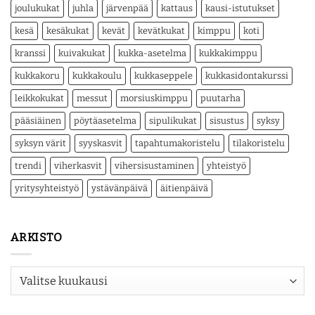
joulukukat
juhla
järvenpää
kattaus
kausi-istutukset
kesä
kesäkukat
kevät
kevätkukat
kimppu
koti
kranssi
kuivakukat
kukka-asetelma
kukkakimppu
kukkakoru
kukkakoulu
kukkaseppele
kukkasidontakurssi
leikkokukat
messut
morsiuskimppu
puutarha
pääsiäinen
pöytäasetelma
sipulikukat
sisustus
syksy
syksyn värit
syyskasvit
tapahtumakoristelu
tilakoristelu
trendi
viherkasvit
vihersisustaminen
yhteistyö
yritysyhteistyö
ystävänpäivä
äitienpäivä
ARKISTO
Arkisto