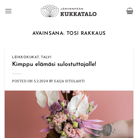
Skip
to
content
AVAINSANA:
TOSI RAKKAUS
LEIKKOKUKAT
,
TALVI
Kimppu elämäsi sulostuttajalle!
POSTED ON
5.2.2024
BY
SAIJA SITOLAHTI