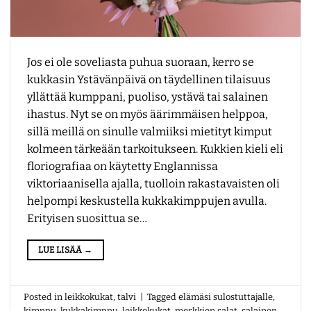
Jos ei ole soveliasta puhua suoraan, kerro se
kukkasin Ystävänpäivä on täydellinen tilaisuus
yllättää kumppani, puoliso, ystävä tai salainen
ihastus. Nyt se on myös äärimmäisen helppoa,
sillä meillä on sinulle valmiiksi mietityt kimput
kolmeen tärkeään tarkoitukseen. Kukkien kieli eli
floriografiaa on käytetty Englannissa
viktoriaanisella ajalla, tuolloin rakastavaisten oli
helpompi keskustella kukkakimppujen avulla.
Erityisen suosittua se…
LUE LISÄÄ
→
Posted in
leikkokukat
,
talvi
|
Tagged
elämäsi sulostuttajalle
,
kimppu
,
kukkakimppu
,
leikkokukat
,
merkkien salat
,
salainen