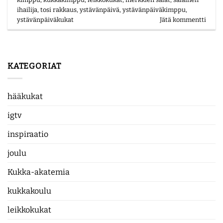
ihailija
,
tosi rakkaus
,
ystävänpäivä
,
ystävänpäiväkimppu
,
ystävänpäiväkukat
Jätä kommentti
KATEGORIAT
hääkukat
igtv
inspiraatio
joulu
Kukka-akatemia
kukkakoulu
leikkokukat