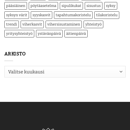
pääsiäinen
pöytäasetelma
sipulikukat
sisustus
syksy
syksyn värit
syyskasvit
tapahtumakoristelu
tilakoristelu
trendi
viherkasvit
vihersisustaminen
yhteistyö
yritysyhteistyö
ystävänpäivä
äitienpäivä
ARKISTO
Arkisto