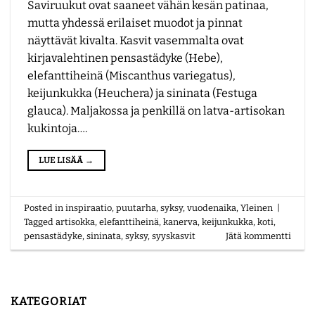
Saviruukut ovat saaneet vähän kesän patinaa,
mutta yhdessä erilaiset muodot ja pinnat
näyttävät kivalta. Kasvit vasemmalta ovat
kirjavalehtinen pensastädyke (Hebe),
elefanttiheinä (Miscanthus variegatus),
keijunkukka (Heuchera) ja sininata (Festuga
glauca). Maljakossa ja penkillä on latva-artisokan
kukintoja….
LUE LISÄÄ
→
Posted in
inspiraatio
,
puutarha
,
syksy
,
vuodenaika
,
Yleinen
|
Tagged
artisokka
,
elefanttiheinä
,
kanerva
,
keijunkukka
,
koti
,
pensastädyke
,
sininata
,
syksy
,
syyskasvit
Jätä kommentti
KATEGORIAT