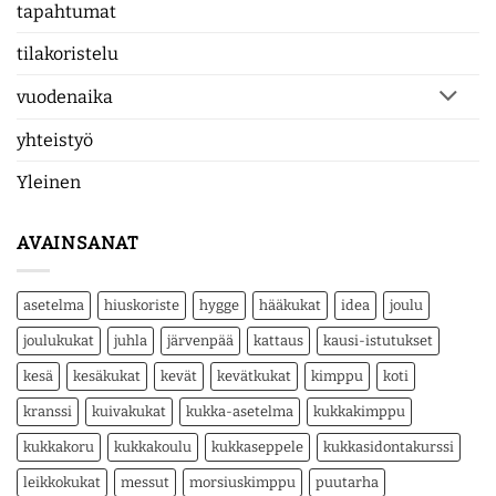
tapahtumat
tilakoristelu
vuodenaika
yhteistyö
Yleinen
AVAINSANAT
asetelma
hiuskoriste
hygge
hääkukat
idea
joulu
joulukukat
juhla
järvenpää
kattaus
kausi-istutukset
kesä
kesäkukat
kevät
kevätkukat
kimppu
koti
kranssi
kuivakukat
kukka-asetelma
kukkakimppu
kukkakoru
kukkakoulu
kukkaseppele
kukkasidontakurssi
leikkokukat
messut
morsiuskimppu
puutarha