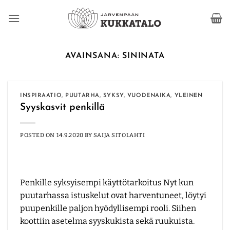
Skip
to
content
AVAINSANA:
SININATA
INSPIRAATIO
,
PUUTARHA
,
SYKSY
,
VUODENAIKA
,
YLEINEN
Syyskasvit penkillä
POSTED ON
14.9.2020
BY
SAIJA SITOLAHTI
Penkille syksyisempi käyttötarkoitus Nyt kun
puutarhassa istuskelut ovat harventuneet, löytyi
puupenkille paljon hyödyllisempi rooli. Siihen
koottiin asetelma syyskukista sekä ruukuista.