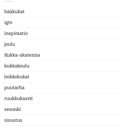
hääkukat
igtv
inspiraatio
joulu
Kukka-akatemia
kukkakoulu
leikkokukat
puutarha
ruukkukasvit
sesonki
sisustus