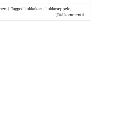
inen
|
Tagged
kukkakoru
,
kukkaseppele
,
Jätä kommentti