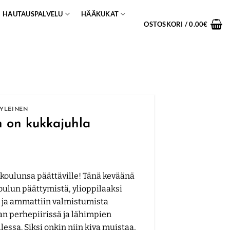
HAUTAUSPALVELU
HÄÄKUKAT
OSTOSKORI /
0.00
€
YLEINEN
 on kukkajuhla
koulunsa päättäville! Tänä keväänä
oulun päättymistä, ylioppilaaksi
 ja ammattiin valmistumista
an perhepiirissä ja lähimpien
lessa. Siksi onkin niin kiva muistaa,