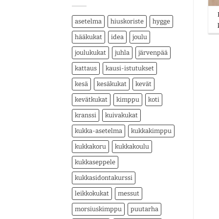
asetelma
hiuskoriste
hygge
hääkukat
idea
joulu
joulukukat
juhla
järvenpää
kattaus
kausi-istutukset
kesä
kesäkukat
kevät
kevätkukat
kimppu
koti
kranssi
kuivakukat
kukka-asetelma
kukkakimppu
kukkakoru
kukkakoulu
kukkaseppele
kukkasidontakurssi
leikkokukat
messut
morsiuskimppu
puutarha