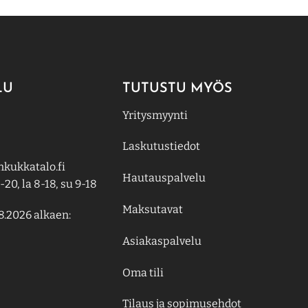
LU
TUTUSTU MYÖS
Yritysmyynti
Laskutustiedot
kukkatalo.fi
Hautauspalvelu
-20, la 8-18, su 9-18
Maksutavat
8.2026 alkaen:
Asiakaspalvelu
Oma tili
Tilaus ja sopimusehdot