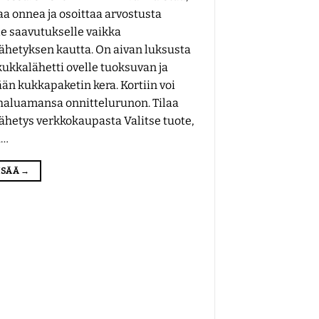
aa onnea ja osoittaa arvostusta
le saavutukselle vaikka
ähetyksen kautta. On aivan luksusta
kukkalähetti ovelle tuoksuvan ja
än kukkapaketin kera. Kortiin voi
ä haluamansa onnittelurunon. Tilaa
ähetys verkkokaupasta Valitse tuote,
a…
LISÄÄ
→