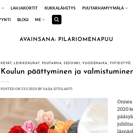
A
LAHJAKORTIT
KUKKALÄHETYS
PUUTARHAMYYMÄLÄ
YYNTI
BLOGI
ME
AVAINSANA:
PILARIOMENAPUU
KEVÄT
,
LEIKKOKUKAT
,
PUUTARHA
,
SESONKI
,
VUODENAIKA
,
YHTEISTYÖ
,
Koulun päättyminen ja valmistuminen
POSTED ON
23.5.2020
BY
SAIJA SITOLAHTI
Onnea 
2020 k
pääsyä
juhlita
läsnäol