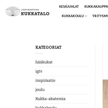
Skip
KESÄJUHLAT
KUKKAKAUPP
to
content
KUKKAKOULU
YRITYSM
KATEGORIAT
hääkukat
igtv
inspiraatio
joulu
Kukka-akatemia
kukkakoulu