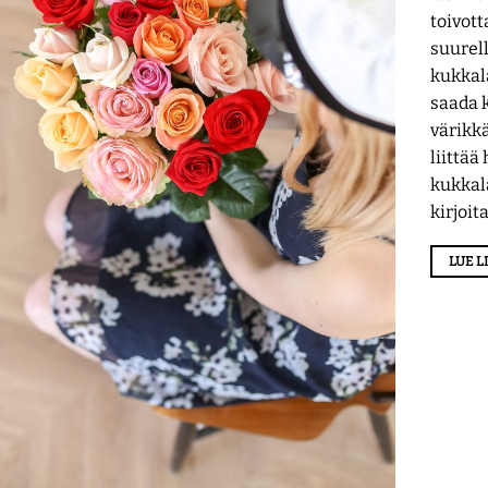
toivott
suurel
kukkal
saada 
värikkä
liittä
kukkal
kirjoit
LUE 