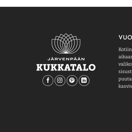
VUO
Kotiin
aikaa
valiko
sisust
puutar
kasviv