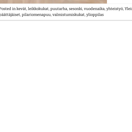
Posted in
kevät
,
leikkokukat
,
puutarha
,
sesonki
,
vuodenaika
,
yhteistyö
,
Yle
päättäjäiset
,
pilariomenapuu
,
valmistumiskukat
,
ylioppilas