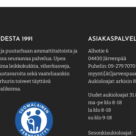
DESTA 1991
ASIAKASPALVE
 ja puutarhaan ammattitaitoista ja
Alhotie 6
nsa seuraavaa palvelua. Upea
04430 Järvenpää
ima leikkokukkia, viherkasveja,
Puhelin: 09-279 7070
ustavaroita sekä vaateliaankin
myynti[ät]jarvenpaan
hurin toiveet täyttävä
Aukioloajat: arkisin 8
alikoima.
Uudet aukioloajat 31.
ma-pe klo 8-18
la klo 8-18
su klo 9-18
Sesonkiaukioloajat: