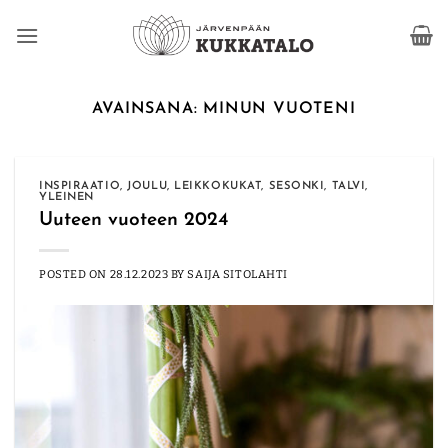
Skip
to
content
AVAINSANA:
MINUN VUOTENI
INSPIRAATIO
,
JOULU
,
LEIKKOKUKAT
,
SESONKI
,
TALVI
,
YLEINEN
Uuteen vuoteen 2024
POSTED ON
28.12.2023
BY
SAIJA SITOLAHTI