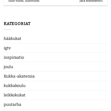
uusi vuosi
,
uusivuosi
Jätä kommentti
KATEGORIAT
hääkukat
igtv
inspiraatio
joulu
Kukka-akatemia
kukkakoulu
leikkokukat
puutarha