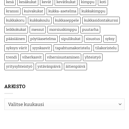
kesä
kesäkukat
kevät
kevätkukat
kimppu
koti
kranssi
kuivakukat
kukka-asetelma
kukkakimppu
kukkakoru
kukkakoulu
kukkaseppele
kukkasidontakurssi
leikkokukat
messut
morsiuskimppu
puutarha
pääsiäinen
pöytäasetelma
sipulikukat
sisustus
syksy
syksyn värit
syyskasvit
tapahtumakoristelu
tilakoristelu
trendi
viherkasvit
vihersisustaminen
yhteistyö
yritysyhteistyö
ystävänpäivä
äitienpäivä
ARKISTO
Arkisto