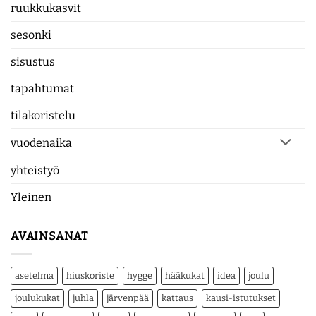
ruukkukasvit
sesonki
sisustus
tapahtumat
tilakoristelu
vuodenaika
yhteistyö
Yleinen
AVAINSANAT
asetelma
hiuskoriste
hygge
hääkukat
idea
joulu
joulukukat
juhla
järvenpää
kattaus
kausi-istutukset