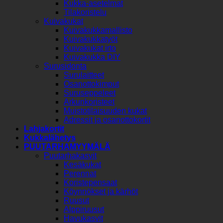
Kukka-asetelmat
Tilakoristelu
Kuivakukat
Kuivakukkamallisto
Kuivakukkatyöt
Kuivakukat irto
Kuivakukka DIY
Surusidonta
Surulaitteet
Osanottokimput
Suruseppeleet
Arkunkoristeet
Muistotilaisuuden kukat
Adressit ja osanottokortit
Lahjakortit
Kukkalähetys
PUUTARHAMYYMÄLÄ
Puutarhakasvit
Kesäkukat
Perennat
Koristepensaat
Köynnökset ja kärhöt
Ruusut
Alppiruusut
Havukasvit