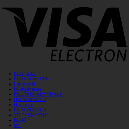
V
E
Kesäjuhlat
KUKKAKAUPPA
Lahjakortit
Kukkalähetys
PUUTARHAMYYMÄLÄ
Hautauspalvelu
Hääkukat
KUKKAKOULU
YRITYSMYYNTI
BLOGI
ME