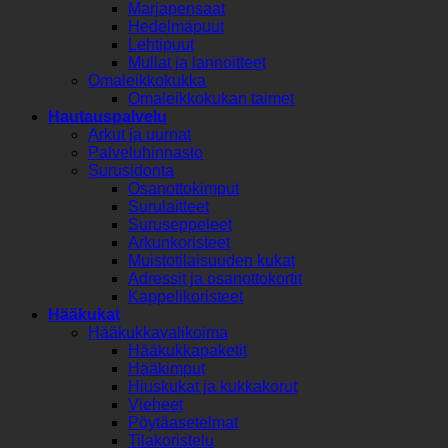
Marjapensaat
Hedelmäpuut
Lehtipuut
Mullat ja lannoitteet
Omaleikkokukka
Omaleikkokukan taimet
Hautauspalvelu
Arkut ja uurnat
Palveluhinnasto
Surusidonta
Osanottokimput
Surulaitteet
Suruseppeleet
Arkunkoristeet
Muistotilaisuuden kukat
Adressit ja osanottokortit
Kappelikoristeet
Hääkukat
Hääkukkavalikoima
Hääkukkapaketit
Hääkimput
Hiuskukat ja kukkakorut
Vieheet
Pöytäasetelmat
Tilakoristelu