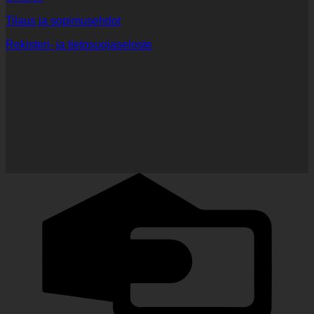
Tilaus ja sopimusehdot
Rekisteri- ja tietosuojaseloste
C
C