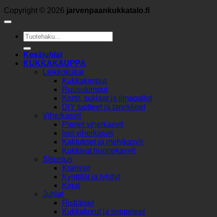
Copyright © 2026
jarvenpaankukkatalo.fi
Etsi:
Kesäjuhlat
KUKKAKAUPPA
Leikkokukat
Kukkakimput
Ruusukimput
Kortit, suklaat ja ilmapallot
DIY tuotteet ja tarvikkeet
Viherkasvit
Pienet viherkasvit
Isot viherkasvit
Kaktukset ja mehikasvit
Kukkivat huonekasvit
Sisustus
Kranssit
Kynttilät ja lyhdyt
Kirjat
Juhlat
Ristiäiset
Kukkakorut ja seppeleet