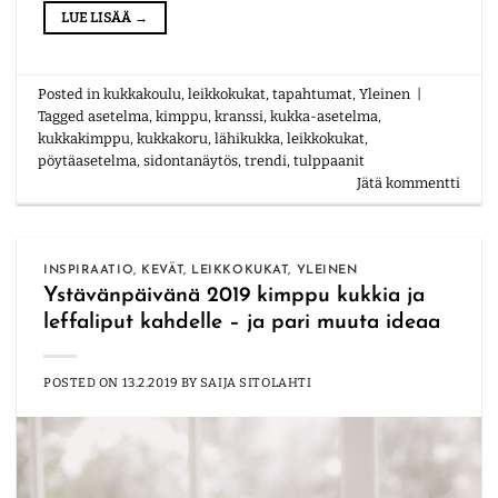
LUE LISÄÄ
→
Posted in
kukkakoulu
,
leikkokukat
,
tapahtumat
,
Yleinen
|
Tagged
asetelma
,
kimppu
,
kranssi
,
kukka-asetelma
,
kukkakimppu
,
kukkakoru
,
lähikukka
,
leikkokukat
,
pöytäasetelma
,
sidontanäytös
,
trendi
,
tulppaanit
Jätä kommentti
INSPIRAATIO
,
KEVÄT
,
LEIKKOKUKAT
,
YLEINEN
Ystävänpäivänä 2019 kimppu kukkia ja
leffaliput kahdelle – ja pari muuta ideaa
POSTED ON
13.2.2019
BY
SAIJA SITOLAHTI