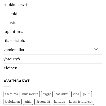
ruukkukasvit
sesonki
sisustus
tapahtumat
tilakoristelu
vuodenaika
yhteistyö
Yleinen
AVAINSANAT
asetelma
hiuskoriste
hygge
hääkukat
idea
joulu
joulukukat
juhla
järvenpää
kattaus
kausi-istutukset