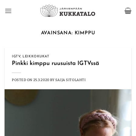
Skip
to
content
AVAINSANA:
KIMPPU
IGTV
,
LEIKKOKUKAT
Pinkki kimppu ruusuista IGTVssä
POSTED ON
25.3.2020
BY
SAIJA SITOLAHTI