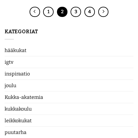
1
2
3
4
KATEGORIAT
hääkukat
igtv
inspiraatio
joulu
Kukka-akatemia
kukkakoulu
leikkokukat
puutarha