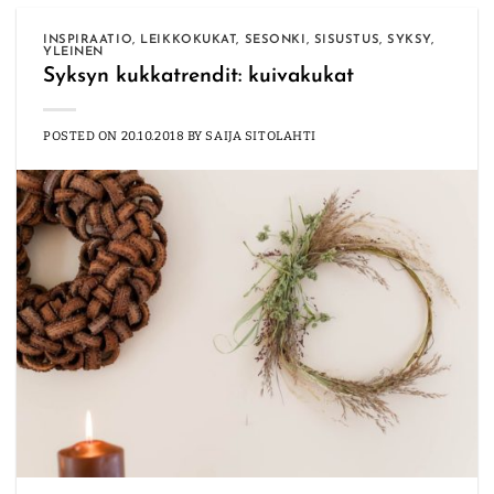
INSPIRAATIO
,
LEIKKOKUKAT
,
SESONKI
,
SISUSTUS
,
SYKSY
,
YLEINEN
Syksyn kukkatrendit: kuivakukat
POSTED ON
20.10.2018
BY
SAIJA SITOLAHTI