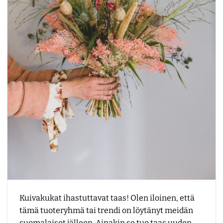
Kuivakukat ihastuttavat taas! Olen iloinen, että
tämä tuoteryhmä tai trendi on löytänyt meidän
suomalaiset jälleen. Ainakin se tuo taas uuden