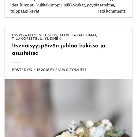
idea
,
kimppu
,
kukkakimppu
,
leikkokukat
,
pöytäasetelma
,
tulppaani kevät
Jätä kommentti
INSPIRAATIO
,
SISUSTUS
,
TALVI
,
TAPAHTUMAT
,
TILAKORISTELU
,
YLEINEN
Itsenäisyyspäivän juhlaa kukissa ja
asusteissa
POSTED ON
4.12.2018
BY
SAIJA SITOLAHTI