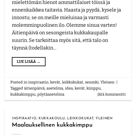
mielettömän hienot ammattilaiset töissä ja
ennenkaikkea taitavia. Haasta ja pyydä, kysele ja
innostu; se on meille mieluisaa ja varmasti
molemminpuolinen ilo. Olemme sinua varten!
Äitienpäivä on sesongeista kukkakaupalle
suurin. Se tarkoittaa myös sitä, että talo on
täynnä (todellakin…
LUE LISÄÄ
→
Posted in
inspiraatio
,
kevät
,
leikkokukat
,
sesonki
,
Yleinen
|
Tagged
äitienpäivä
,
asetelma
,
idea
,
kevät
,
kimppu
,
kukkakimppu
,
pöytäasetelma
Jätä kommentti
INSPIRAATIO
,
KUKKAKOULU
,
LEIKKOKUKAT
,
YLEINEN
Maalauksellinen kukkakimppu