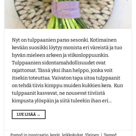
Nyt on tulppaanien paras sesonki. Kotimainen
kevään suosikki löytyy monista eri väreistä ja tuo
hyvän mieleen arkeen ja viikonloppuunkin.
Tulppaanien sidontamahdollisuudet ovat
rajattomat. Tässä yksi ihan helppo, jonka voit
itsekin toteuttaa. Vaivaton tapa sitoa tulppaanit
on tehdä tiivis kimppu muiden kukkien kera. Kun
tulppaanit kasvavat, ne nousevat tiiviistä
kimpusta ylöspäin ja siitä tuleekin ihan eri…
LUE LISÄÄ
→
Posted in
inspiraatio
,
kevät
,
leikkokukat
,
Yleinen
|
Tagged