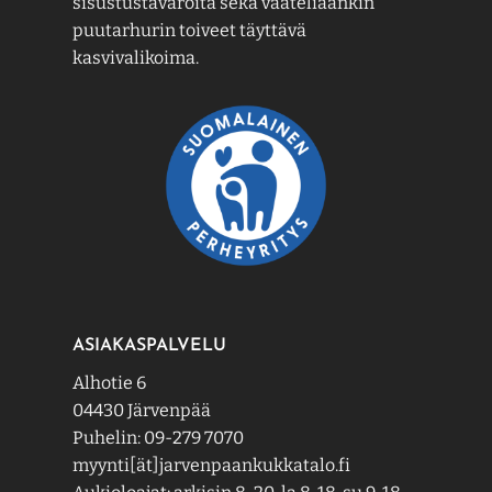
sisustustavaroita sekä vaateliaankin
puutarhurin toiveet täyttävä
kasvivalikoima.
ASIAKASPALVELU
Alhotie 6
04430 Järvenpää
Puhelin: 09-279 7070
myynti[ät]jarvenpaankukkatalo.fi