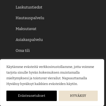
Laskutustiedot
Hautauspalvelu
Maksutavat
Asiakaspalvelu
Oma tili
Tilaus ja sopimusehdot
Käytämme evästeitä verkkosivustollamme, jotta voimme
Rekisteri- ja tietosuojaseloste
tarjota sinulle hyvän kokemuksen muistamalla
mieltymyksesi ja toistuvat vierailut. Napsauttamalla
Hyväksy hyväksyt kaikkien evästeiden käytön.
Evästeasetukset
HYVÄKSY