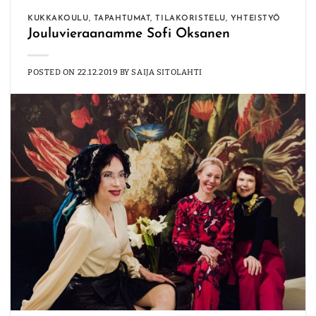
KUKKAKOULU
,
TAPAHTUMAT
,
TILAKORISTELU
,
YHTEISTYÖ
Jouluvieraanamme Sofi Oksanen
POSTED ON
22.12.2019
BY
SAIJA SITOLAHTI