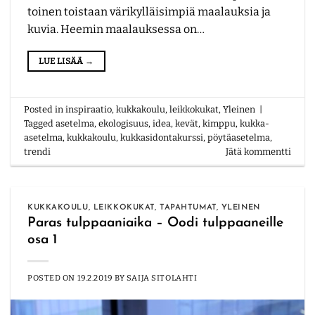
toinen toistaan värikylläisimpiä maalauksia ja
kuvia. Heemin maalauksessa on…
LUE LISÄÄ
→
Posted in
inspiraatio
,
kukkakoulu
,
leikkokukat
,
Yleinen
|
Tagged
asetelma
,
ekologisuus
,
idea
,
kevät
,
kimppu
,
kukka-
asetelma
,
kukkakoulu
,
kukkasidontakurssi
,
pöytäasetelma
,
trendi
Jätä kommentti
KUKKAKOULU
,
LEIKKOKUKAT
,
TAPAHTUMAT
,
YLEINEN
Paras tulppaaniaika – Oodi tulppaaneille
osa 1
POSTED ON
19.2.2019
BY
SAIJA SITOLAHTI