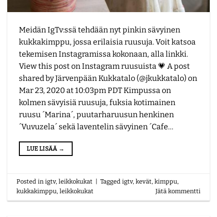
Meidän IgTv:ssä tehdään nyt pinkin sävyinen
kukkakimppu, jossa erilaisia ruusuja. Voit katsoa
tekemisen Instagramissa kokonaan, alla linkki.
View this post on Instagram ruusuista 💗 A post
shared by Järvenpään Kukkatalo (@jkukkatalo) on
Mar 23, 2020 at 10:03pm PDT Kimpussa on
kolmen sävyisiä ruusuja, fuksia kotimainen
ruusu ´Marina´, puutarharuusun henkinen
´Vuvuzela´ sekä laventelin sävyinen ´Cafe…
LUE LISÄÄ
→
Posted in
igtv
,
leikkokukat
|
Tagged
igtv
,
kevät
,
kimppu
,
kukkakimppu
,
leikkokukat
Jätä kommentti