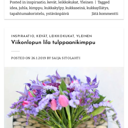
Posted in
inspiraatio
,
kevät
,
leikkokukat
,
Yleinen
|
Tagged
idea
,
juhla
,
kimppu
,
kukkakylpy
,
kukkaseinä
,
kukkayllätys
,
tapahtumakoristelu
,
ystävänpäivä
Jätä kommentti
INSPIRAATIO
,
KEVÄT
,
LEIKKOKUKAT
,
YLEINEN
Viikonlopun lila tulppaanikimppu
POSTED ON
26.1.2019
BY
SAIJA SITOLAHTI