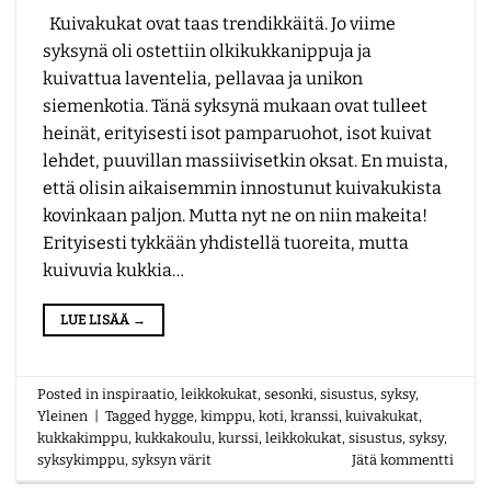
Kuivakukat ovat taas trendikkäitä. Jo viime
syksynä oli ostettiin olkikukkanippuja ja
kuivattua laventelia, pellavaa ja unikon
siemenkotia. Tänä syksynä mukaan ovat tulleet
heinät, erityisesti isot pamparuohot, isot kuivat
lehdet, puuvillan massiivisetkin oksat. En muista,
että olisin aikaisemmin innostunut kuivakukista
kovinkaan paljon. Mutta nyt ne on niin makeita!
Erityisesti tykkään yhdistellä tuoreita, mutta
kuivuvia kukkia…
LUE LISÄÄ
→
Posted in
inspiraatio
,
leikkokukat
,
sesonki
,
sisustus
,
syksy
,
Yleinen
|
Tagged
hygge
,
kimppu
,
koti
,
kranssi
,
kuivakukat
,
kukkakimppu
,
kukkakoulu
,
kurssi
,
leikkokukat
,
sisustus
,
syksy
,
syksykimppu
,
syksyn värit
Jätä kommentti