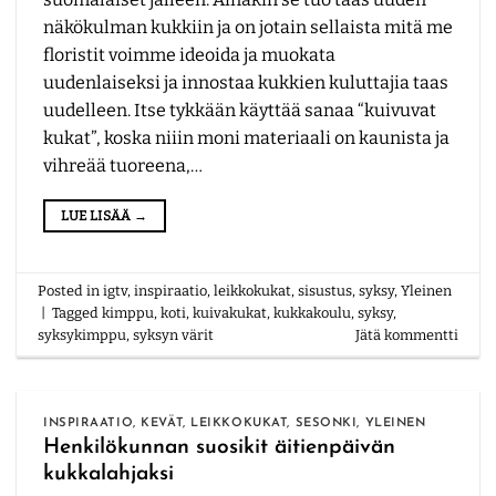
näkökulman kukkiin ja on jotain sellaista mitä me
floristit voimme ideoida ja muokata
uudenlaiseksi ja innostaa kukkien kuluttajia taas
uudelleen. Itse tykkään käyttää sanaa “kuivuvat
kukat”, koska niiin moni materiaali on kaunista ja
vihreää tuoreena,…
LUE LISÄÄ
→
Posted in
igtv
,
inspiraatio
,
leikkokukat
,
sisustus
,
syksy
,
Yleinen
|
Tagged
kimppu
,
koti
,
kuivakukat
,
kukkakoulu
,
syksy
,
syksykimppu
,
syksyn värit
Jätä kommentti
INSPIRAATIO
,
KEVÄT
,
LEIKKOKUKAT
,
SESONKI
,
YLEINEN
Henkilökunnan suosikit äitienpäivän
kukkalahjaksi