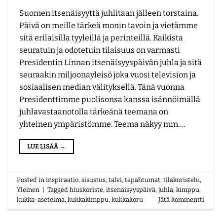
Suomen itsenäisyyttä juhlitaan jälleen torstaina.
Päivä on meille tärkeä monin tavoin ja vietämme
sitä erilaisilla tyyleillä ja perinteillä. Kaikista
seuratuin ja odotetuin tilaisuus on varmasti
Presidentin Linnan itsenäisyyspäivän juhla ja sitä
seuraakin miljoonayleisö joka vuosi television ja
sosiaalisen median välityksellä. Tänä vuonna
Presidenttimme puolisonsa kanssa isännöimällä
juhlavastaanotolla tärkeänä teemana on
yhteinen ympäristömme. Teema näkyy mm….
LUE LISÄÄ
→
Posted in
inspiraatio
,
sisustus
,
talvi
,
tapahtumat
,
tilakoristelu
,
Yleinen
|
Tagged
hiuskoriste
,
itsenäisyyspäivä
,
juhla
,
kimppu
,
kukka-asetelma
,
kukkakimppu
,
kukkakoru
Jätä kommentti