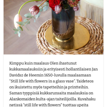
Kimppu kuin maalaus Olen ihastunut
kukkamaalauksiin ja erityisesti hollantilaisen Jan
Davidsz de Heemin 1650-luvulla maalaamaan
“Still life with flowers in a glass vase”. Taideteos
on ikuistettu myös tapetteihin ja printteihin.
Saman tyyppisiä kukkarunsaita maalauksia on
Alankomaiden kulta-ajan taiteilijoilla. Kuvahaku
netissä “still life with flowers” tuottaa upeita