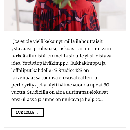
Jos et ole vielä keksinyt millä ilahduttaisit
ystävääsi, puolisoasi, siskoasi tai muuten vain
tärkeää ihmistä, on meillä sinulle yksi loistava
idea. Ystävänpäiväkimppu. Kukkakimppu ja
leffaliput kahdelle <3 Studiot 123 on
Järvenpäässä toimiva elokuvateatteri ja
perheyritys joka täytti viime vuonna upeat 30
vuotta. Studioilla on aina uusimmat elokuvat
ensi-illassa ja sinne on mukava ja helppo…
LUE LISÄÄ
→