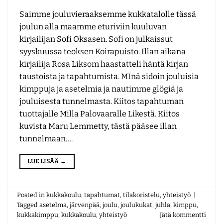
Saimme jouluvieraaksemme kukkatalolle tässä
joulun alla maamme eturiviin kuuluvan
kirjailijan Sofi Oksasen. Sofi on julkaissut
syyskuussa teoksen Koirapuisto. Illan aikana
kirjailija Rosa Liksom haastatteli häntä kirjan
taustoista ja tapahtumista. MInä sidoin jouluisia
kimppuja ja asetelmia ja nautimme glögiä ja
jouluisesta tunnelmasta. Kiitos tapahtuman
tuottajalle Milla Palovaaralle Likestä. Kiitos
kuvista Maru Lemmetty, tästä pääsee illan
tunnelmaan….
LUE LISÄÄ
→
Posted in
kukkakoulu
,
tapahtumat
,
tilakoristelu
,
yhteistyö
|
Tagged
asetelma
,
järvenpää
,
joulu
,
joulukukat
,
juhla
,
kimppu
,
kukkakimppu
,
kukkakoulu
,
yhteistyö
Jätä kommentti