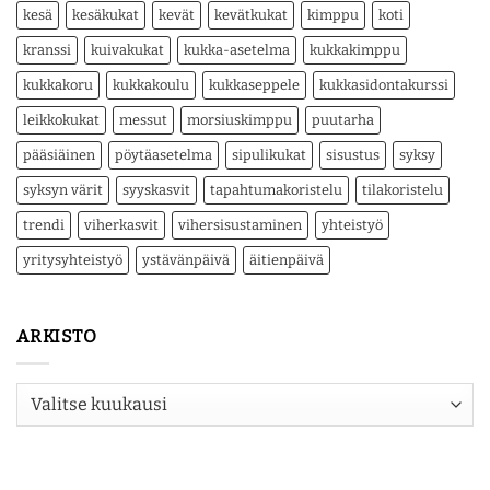
kesä
kesäkukat
kevät
kevätkukat
kimppu
koti
kranssi
kuivakukat
kukka-asetelma
kukkakimppu
kukkakoru
kukkakoulu
kukkaseppele
kukkasidontakurssi
leikkokukat
messut
morsiuskimppu
puutarha
pääsiäinen
pöytäasetelma
sipulikukat
sisustus
syksy
syksyn värit
syyskasvit
tapahtumakoristelu
tilakoristelu
trendi
viherkasvit
vihersisustaminen
yhteistyö
yritysyhteistyö
ystävänpäivä
äitienpäivä
ARKISTO
Arkisto