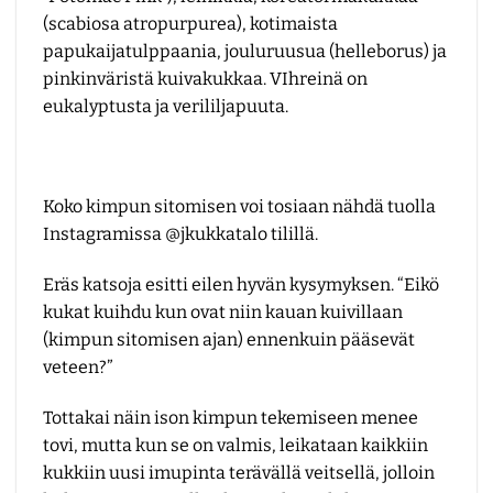
(scabiosa atropurpurea), kotimaista
papukaijatulppaania, jouluruusua (helleborus) ja
pinkinväristä kuivakukkaa. VIhreinä on
eukalyptusta ja verililjapuuta.
Koko kimpun sitomisen voi tosiaan nähdä tuolla
Instagramissa
@jkukkatalo
tilillä.
Eräs katsoja esitti eilen hyvän kysymyksen. “Eikö
kukat kuihdu kun ovat niin kauan kuivillaan
(kimpun sitomisen ajan) ennenkuin pääsevät
veteen?”
Tottakai näin ison kimpun tekemiseen menee
tovi, mutta kun se on valmis, leikataan kaikkiin
kukkiin uusi imupinta terävällä veitsellä, jolloin