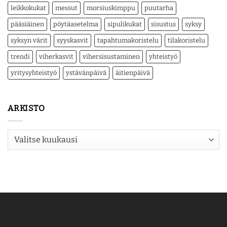
leikkokukat
messut
morsiuskimppu
puutarha
pääsiäinen
pöytäasetelma
sipulikukat
sisustus
syksy
syksyn värit
syyskasvit
tapahtumakoristelu
tilakoristelu
trendi
viherkasvit
vihersisustaminen
yhteistyö
yritysyhteistyö
ystävänpäivä
äitienpäivä
ARKISTO
Arkisto