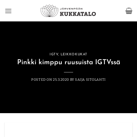
Skip
to
content
IGTV
,
LEIKKOKUKAT
Pinkki kimppu ruusuista IGTVssä
POSTED ON
25.3.2020
BY
SAIJA SITOLAHTI