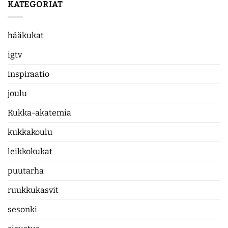
KATEGORIAT
hääkukat
igtv
inspiraatio
joulu
Kukka-akatemia
kukkakoulu
leikkokukat
puutarha
ruukkukasvit
sesonki