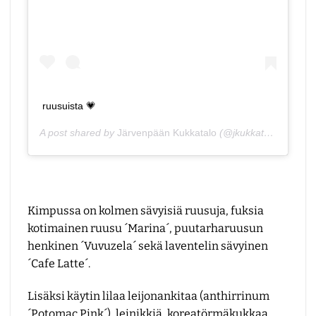
ruusuista 💗
A post shared by
Järvenpään Kukkatalo
(@jkukkatalo) on
Mar
Kimpussa on kolmen sävyisiä ruusuja, fuksia
kotimainen ruusu ´Marina´, puutarharuusun
henkinen ´Vuvuzela´ sekä laventelin sävyinen
´Cafe Latte´.
Lisäksi käytin lilaa leijonankitaa (anthirrinum
´Potomac Pink´), leinikkiä, koreatörmäkukkaa