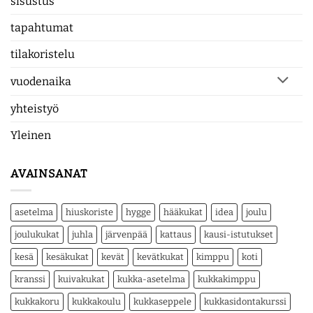
sisustus
tapahtumat
tilakoristelu
vuodenaika
yhteistyö
Yleinen
AVAINSANAT
asetelma
hiuskoriste
hygge
hääkukat
idea
joulu
joulukukat
juhla
järvenpää
kattaus
kausi-istutukset
kesä
kesäkukat
kevät
kevätkukat
kimppu
koti
kranssi
kuivakukat
kukka-asetelma
kukkakimppu
kukkakoru
kukkakoulu
kukkaseppele
kukkasidontakurssi