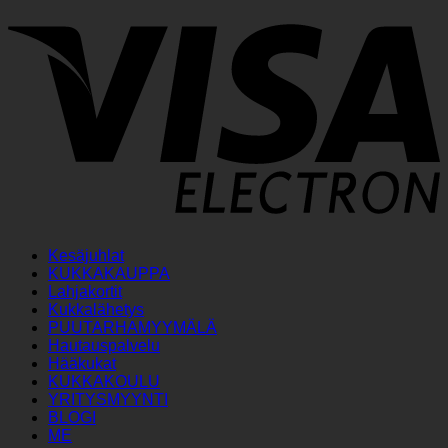
V
E
Kesäjuhlat
KUKKAKAUPPA
Lahjakortit
Kukkalähetys
PUUTARHAMYYMÄLÄ
Hautauspalvelu
Hääkukat
KUKKAKOULU
YRITYSMYYNTI
BLOGI
ME