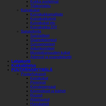
Kukka-asetelmat
Tilakoristelu
Kuivakukat
Kuivakukkamallisto
Kuivakukkatyöt
Kuivakukat irto
Kuivakukka DIY
Surusidonta
Surulaitteet
Osanottokimput
Suruseppeleet
Arkunkoristeet
Muistotilaisuuden kukat
Adressit ja osanottokortit
Lahjakortit
Kukkalähetys
PUUTARHAMYYMÄLÄ
Puutarhakasvit
Kesäkukat
Perennat
Koristepensaat
Köynnökset ja kärhöt
Ruusut
Alppiruusut
Havukasvit