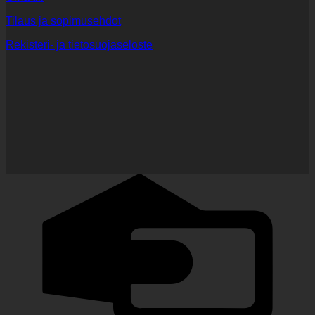
Tilaus ja sopimusehdot
Rekisteri- ja tietosuojaseloste
C
C