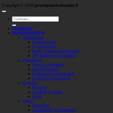
Copyright © 2026
jarvenpaankukkatalo.fi
Etsi:
Kesäjuhlat
KUKKAKAUPPA
Leikkokukat
Kukkakimput
Ruusukimput
Kortit, suklaat ja ilmapallot
DIY tuotteet ja tarvikkeet
Viherkasvit
Pienet viherkasvit
Isot viherkasvit
Kaktukset ja mehikasvit
Kukkivat huonekasvit
Sisustus
Kranssit
Kynttilät ja lyhdyt
Kirjat
Juhlat
Ristiäiset
Kukkakorut ja seppeleet