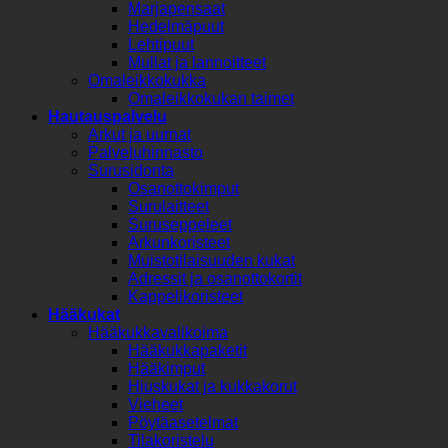
Marjapensaat
Hedelmäpuut
Lehtipuut
Mullat ja lannoitteet
Omaleikkokukka
Omaleikkokukan taimet
Hautauspalvelu
Arkut ja uurnat
Palveluhinnasto
Surusidonta
Osanottokimput
Surulaitteet
Suruseppeleet
Arkunkoristeet
Muistotilaisuuden kukat
Adressit ja osanottokortit
Kappelikoristeet
Hääkukat
Hääkukkavalikoima
Hääkukkapaketit
Hääkimput
Hiuskukat ja kukkakorut
Vieheet
Pöytäasetelmat
Tilakoristelu