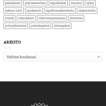
pääsiäinen
pöytäasetelma
sipulikukat
sisustus
syksy
syksyn värit
syyskasvit
tapahtumakoristelu
tilakoristelu
trendi
viherkasvit
vihersisustaminen
yhteistyö
yritysyhteistyö
ystävänpäivä
äitienpäivä
ARKISTO
Arkisto