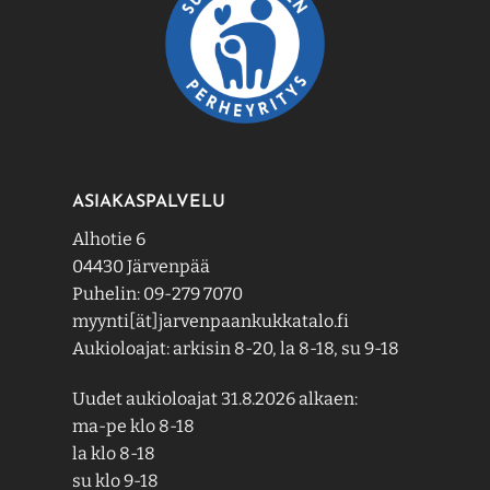
ASIAKASPALVELU
Alhotie 6
04430 Järvenpää
Puhelin: 09-279 7070
myynti[ät]jarvenpaankukkatalo.fi
Aukioloajat: arkisin 8-20, la 8-18, su 9-18
Uudet aukioloajat 31.8.2026 alkaen:
ma-pe klo 8-18
la klo 8-18
su klo 9-18