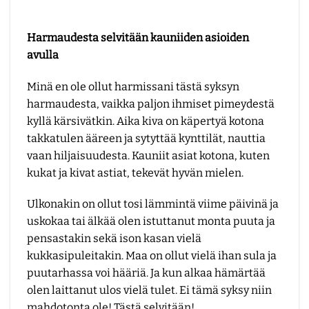
Harmaudesta selvitään kauniiden asioiden
avulla
Minä en ole ollut harmissani tästä syksyn
harmaudesta, vaikka paljon ihmiset pimeydestä
kyllä kärsivätkin. Aika kiva on käpertyä kotona
takkatulen ääreen ja sytyttää kynttilät, nauttia
vaan hiljaisuudesta. Kauniit asiat kotona, kuten
kukat ja kivat astiat, tekevät hyvän mielen.
Ulkonakin on ollut tosi lämmintä viime päivinä ja
uskokaa tai älkää olen istuttanut monta puuta ja
pensastakin sekä ison kasan vielä
kukkasipuleitakin. Maa on ollut vielä ihan sula ja
puutarhassa voi hääriä. Ja kun alkaa hämärtää
olen laittanut ulos vielä tulet. Ei tämä syksy niin
mahdotonta ole! Tästä selvitään!