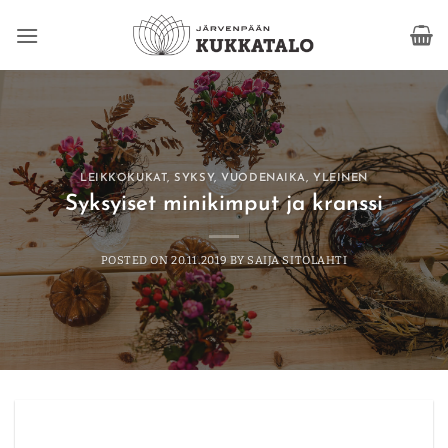
Skip
to
content
LEIKKOKUKAT
,
SYKSY
,
VUODENAIKA
,
YLEINEN
Syksyiset minikimput ja kranssi
POSTED ON
20.11.2019
BY
SAIJA SITOLAHTI