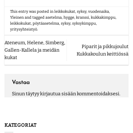
This entry was posted in
leikkokukat
,
syksy
,
vuodenaika
,
Yleinen
and tagged
asetelma
,
hygge
,
kranssi
,
kukkakimppu
,
leikkokukat
,
pöytäasetelma
,
syksy
,
syksykimppu
,
yritysyhteistyö
.
Ateneum, Helene, Simberg,
Piparit ja pikkujoulut
Gallen-Kallela ja meidän
Kukkakoulun keittiössä
kukat
Vastaa
Sinun täytyy
kirjautua sisään
kommentoidaksesi.
KATEGORIAT