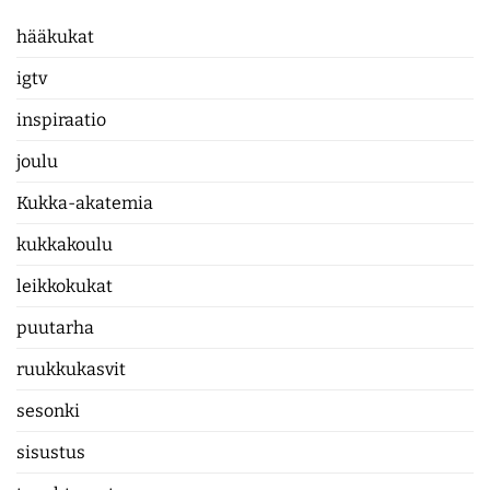
hääkukat
igtv
inspiraatio
joulu
Kukka-akatemia
kukkakoulu
leikkokukat
puutarha
ruukkukasvit
sesonki
sisustus