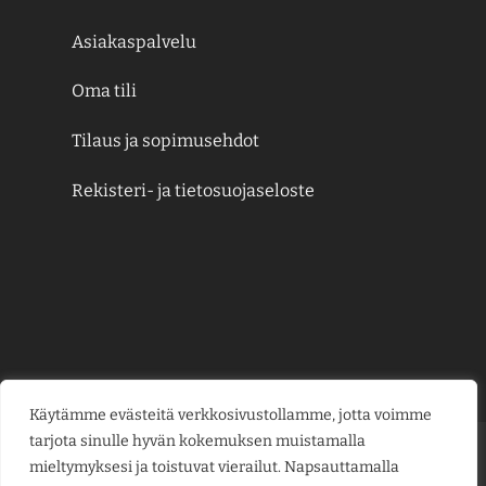
Asiakaspalvelu
Oma tili
Tilaus ja sopimusehdot
Rekisteri- ja tietosuojaseloste
Käytämme evästeitä verkkosivustollamme, jotta voimme
tarjota sinulle hyvän kokemuksen muistamalla
Credit
MasterCard
Visa
Visa
mieltymyksesi ja toistuvat vierailut. Napsauttamalla
Card
Electron