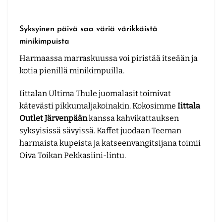
Syksyinen päivä saa väriä värikkäistä
minikimpuista
Harmaassa marraskuussa voi piristää itseään ja
kotia pienillä minikimpuilla.
Iittalan Ultima Thule juomalasit toimivat
kätevästi pikkumaljakoinakin. Kokosimme
Iittala
Outlet Järvenpään
kanssa kahvikattauksen
syksyisissä sävyissä. Kaffet juodaan Teeman
harmaista kupeista ja katseenvangitsijana toimii
Oiva Toikan
Pekkasiini-lintu
.