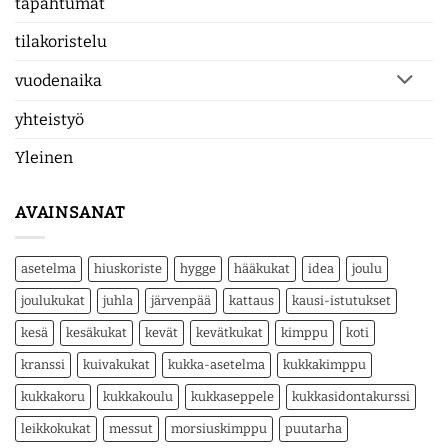
tapahtumat
tilakoristelu
vuodenaika
yhteistyö
Yleinen
AVAINSANAT
asetelma
hiuskoriste
hygge
hääkukat
idea
joulu
joulukukat
juhla
järvenpää
kattaus
kausi-istutukset
kesä
kesäkukat
kevät
kevätkukat
kimppu
koti
kranssi
kuivakukat
kukka-asetelma
kukkakimppu
kukkakoru
kukkakoulu
kukkaseppele
kukkasidontakurssi
leikkokukat
messut
morsiuskimppu
puutarha