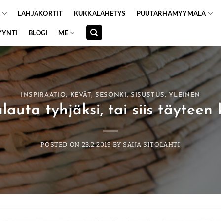
A
LAHJAKORTIT
KUKKALÄHETYS
PUUTARHAMYYMÄLÄ
YYNTI
BLOGI
ME
INSPIRAATIO
,
KEVÄT
,
SESONKI
,
SISUSTUS
,
YLEINEN
lauta tyhjäksi, tai siis täyteen 
POSTED ON
23.2.2019
BY
SAIJA SITOLAHTI