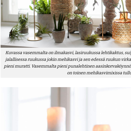
Kuvassa vasemmalta on ilmakasvi, lasiruukussa lehtikaktus, su
jalallisessa ruukussa jokin mehikasvi ja sen edessä ruukun virk
pieni muratti. Vasemmalta pieni punalehtinen aasinkorvaköynnös
on toinen mehikasvimixissa tullu