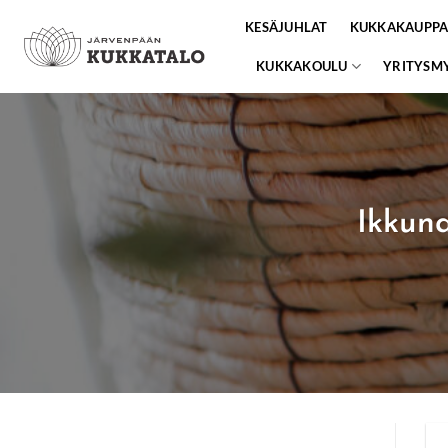
Skip
KESÄJUHLAT
KUKKAKAUPP
to
content
KUKKAKOULU
YRITYSM
Ikkuna