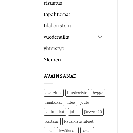
sisustus
tapahtumat
tilakoristelu
vuodenaika
yhteistyö
Yleinen
AVAINSANAT
asetelma
hiuskoriste
hygge
hääkukat
idea
joulu
joulukukat
juhla
järvenpää
kattaus
kausi-istutukset
kesä
kesäkukat
kevät