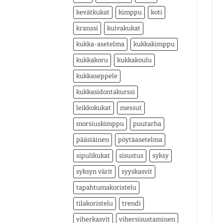
kevätkukat
kimppu
koti
kranssi
kuivakukat
kukka-asetelma
kukkakimppu
kukkakoru
kukkakoulu
kukkaseppele
kukkasidontakurssi
leikkokukat
messut
morsiuskimppu
puutarha
pääsiäinen
pöytäasetelma
sipulikukat
sisustus
syksy
syksyn värit
syyskasvit
tapahtumakoristelu
tilakoristelu
trendi
viherkasvit
vihersisustaminen