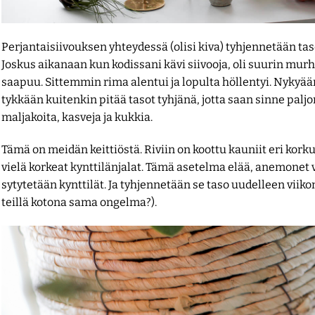
Perjantaisiivouksen yhteydessä (olisi kiva) tyhjennetään taso
Joskus aikanaan kun kodissani kävi siivooja, oli suurin murh
saapuu. Sittemmin rima alentui ja lopulta höllentyi. Nykyää
tykkään kuitenkin pitää tasot tyhjänä, jotta saan sinne palj
maljakoita, kasveja ja kukkia.
Tämä on meidän keittiöstä. Riviin on koottu kauniit eri kork
vielä korkeat kynttilänjalat. Tämä asetelma elää, anemonet 
sytytetään kynttilät. Ja tyhjennetään se taso uudelleen viiko
teillä kotona sama ongelma?).