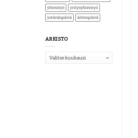
yhteistyö
yritysyhteistyö
ystävänpäivä
äitienpäivä
ARKISTO
Arkisto