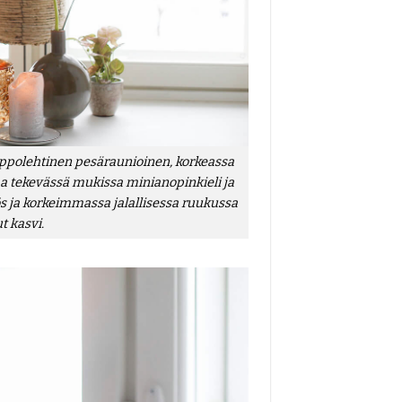
ippolehtinen pesäraunioinen, korkeassa
aa tekevässä mukissa minianopinkieli ja
 ja korkeimmassa jalallisessa ruukussa
t kasvi.