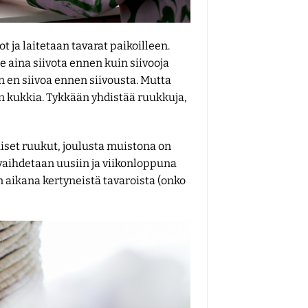
t ja laitetaan tavarat paikoilleen.
e aina siivota ennen kuin siivooja
n en siivoa ennen siivousta. Mutta
on kukkia. Tykkään yhdistää ruukkuja,
uiset ruukut, joulusta muistona on
vaihdetaan uusiin ja viikonloppuna
n aikana kertyneistä tavaroista (onko