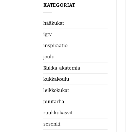
KATEGORIAT
hääkukat
igtv
inspiraatio
joulu
Kukka-akatemia
kukkakoulu
leikkokukat
puutarha
ruukkukasvit
sesonki