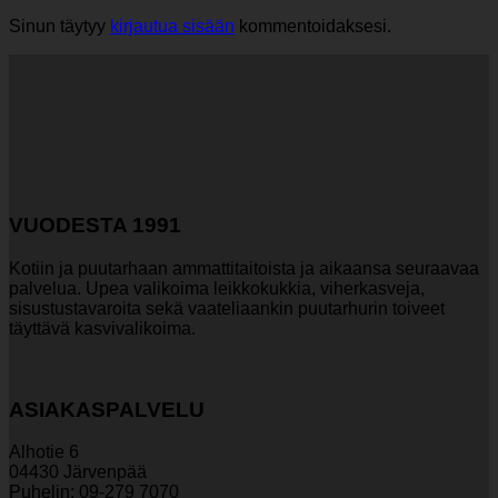
Sinun täytyy
kirjautua sisään
kommentoidaksesi.
VUODESTA 1991
Kotiin ja puutarhaan ammattitaitoista ja aikaansa seuraavaa
palvelua. Upea valikoima leikkokukkia, viherkasveja,
sisustustavaroita sekä vaateliaankin puutarhurin toiveet
täyttävä kasvivalikoima.
ASIAKASPALVELU
Alhotie 6
04430 Järvenpää
Puhelin: 09-279 7070