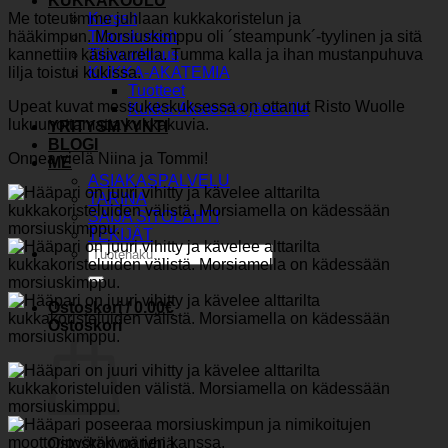
KUKKAKOULU
Me toteutimme juhlaan kukkakoristelun ja
Kurssit
hääkimpun. Morsiuskimppu oli ´steampunk´-tyylinen ja sitä
Tilauskurssit
kannettiin käsivarrella. Tumma kalla ja ihan mustanpuhuva
Tilavuokraus
lilja toistui kukissa.
KUKKA-AKATEMIA
Tuotteet
Upeat kuvat messukeskuksessa on ottanut Risto Wuolle
Kukka-Akatemia jäsenille
lukuunottamatta kukkakuvia.
YRITYSMYYNTI
BLOGI
Onnea vielä Niina ja Tommi!
ME
ASIAKASPALVELU
TARINA
SAIJA SITOLAHTI
TEKIJÄT
Etsi:
Ostoskori /
0.00
€
Ostoskori
Ostoskori on tyhjä.