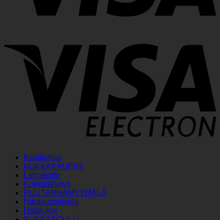
V
E
Kesäjuhlat
KUKKAKAUPPA
Lahjakortit
Kukkalähetys
PUUTARHAMYYMÄLÄ
Hautauspalvelu
Hääkukat
KUKKAKOULU