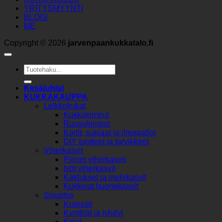
YRITYSMYYNTI
BLOGI
ME
Copyright © 2026
jarvenpaankukkatalo.fi
Etsi:
Kesäjuhlat
KUKKAKAUPPA
Leikkokukat
Kukkakimput
Ruusukimput
Kortit, suklaat ja ilmapallot
DIY tuotteet ja tarvikkeet
Viherkasvit
Pienet viherkasvit
Isot viherkasvit
Kaktukset ja mehikasvit
Kukkivat huonekasvit
Sisustus
Kranssit
Kynttilät ja lyhdyt
Kirjat