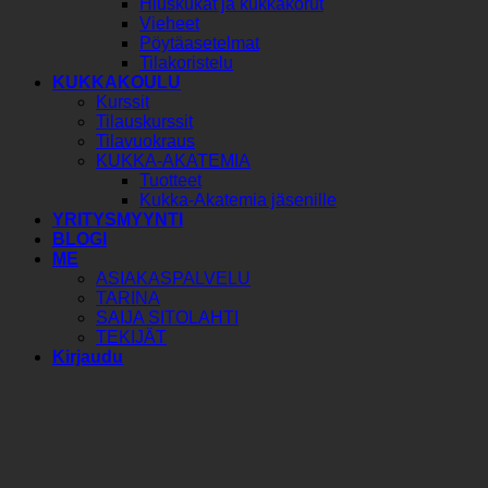
Hiuskukat ja kukkakorut
Vieheet
Pöytäasetelmat
Tilakoristelu
KUKKAKOULU
Kurssit
Tilauskurssit
Tilavuokraus
KUKKA-AKATEMIA
Tuotteet
Kukka-Akatemia jäsenille
YRITYSMYYNTI
BLOGI
ME
ASIAKASPALVELU
TARINA
SAIJA SITOLAHTI
TEKIJÄT
Kirjaudu