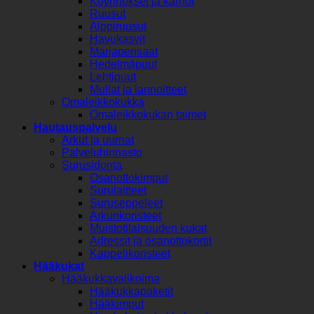
Köynnökset ja kärhöt
Ruusut
Alppiruusut
Havukasvit
Marjapensaat
Hedelmäpuut
Lehtipuut
Mullat ja lannoitteet
Omaleikkokukka
Omaleikkokukan taimet
Hautauspalvelu
Arkut ja uurnat
Palveluhinnasto
Surusidonta
Osanottokimput
Surulaitteet
Suruseppeleet
Arkunkoristeet
Muistotilaisuuden kukat
Adressit ja osanottokortit
Kappelikoristeet
Hääkukat
Hääkukkavalikoima
Hääkukkapaketit
Hääkimput