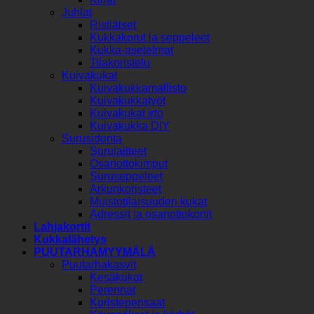
Juhlat
Ristiäiset
Kukkakorut ja seppeleet
Kukka-asetelmat
Tilakoristelu
Kuivakukat
Kuivakukkamallisto
Kuivakukkatyöt
Kuivakukat irto
Kuivakukka DIY
Surusidonta
Surulaitteet
Osanottokimput
Suruseppeleet
Arkunkoristeet
Muistotilaisuuden kukat
Adressit ja osanottokortit
Lahjakortit
Kukkalähetys
PUUTARHAMYYMÄLÄ
Puutarhakasvit
Kesäkukat
Perennat
Koristepensaat