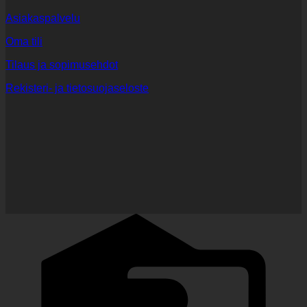
Asiakaspalvelu
Oma tili
Tilaus ja sopimusehdot
Rekisteri- ja tietosuojaseloste
C
C