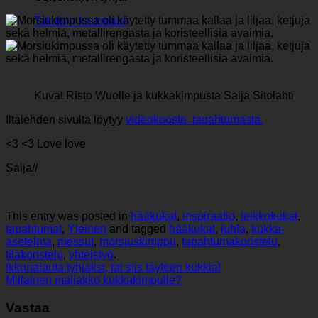
Takaisin kauppaan
Kuvat Risto Wuolle ja kukkakimpusta Saija Sitolahti
Iltalehden sivulta löytyy
videokooste tapahtumasta.
<3 <3 Love love
Saija//
This entry was posted in
hääkukat
,
inspiraatio
,
leikkokukat
,
tapahtumat
,
Yleinen
and tagged
hääkukat
,
juhla
,
kukka-
asetelma
,
messut
,
morsiuskimppu
,
tapahtumakoristelu
,
tilakoristelu
,
yhteistyö
.
Ikkunalauta tyhjäksi, tai siis täyteen kukkia!
Millainen maljakko kukkakimpulle?
Vastaa