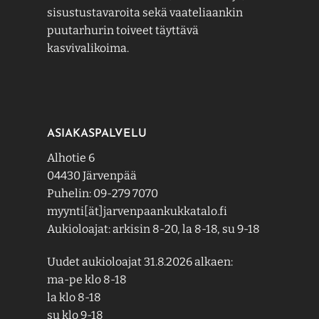
sisustustavaroita sekä vaateliaankin
puutarhurin toiveet täyttävä
kasvivalikoima.
ASIAKASPALVELU
Alhotie 6
04430 Järvenpää
Puhelin: 09-279 7070
myynti[ät]jarvenpaankukkatalo.fi
Aukioloajat: arkisin 8-20, la 8-18, su 9-18
Uudet aukioloajat 31.8.2026 alkaen:
ma-pe klo 8-18
la klo 8-18
su klo 9-18