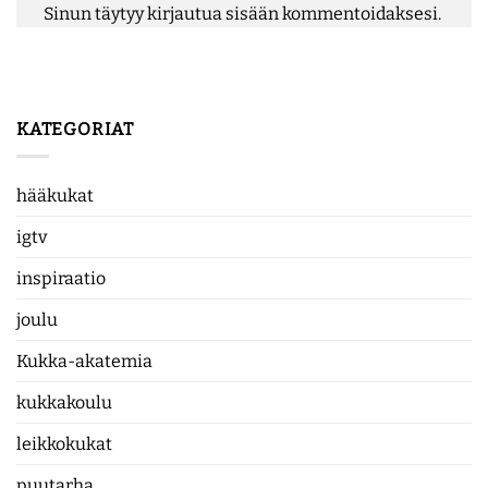
Sinun täytyy
kirjautua sisään
kommentoidaksesi.
KATEGORIAT
hääkukat
igtv
inspiraatio
joulu
Kukka-akatemia
kukkakoulu
leikkokukat
puutarha