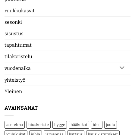
ruukkukasvit
sesonki
sisustus
tapahtumat
tilakoristelu
vuodenaika
yhteistyö
Yleinen
AVAINSANAT
asetelma
hiuskoriste
hygge
hääkukat
idea
joulu
joulukukat
juhla
järvenpää
kattaus
kausi-istutukset