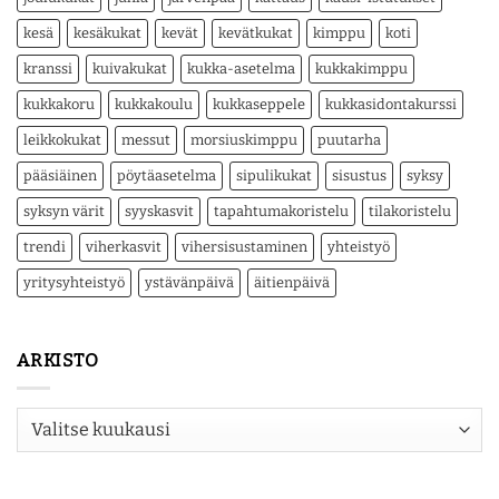
kesä
kesäkukat
kevät
kevätkukat
kimppu
koti
kranssi
kuivakukat
kukka-asetelma
kukkakimppu
kukkakoru
kukkakoulu
kukkaseppele
kukkasidontakurssi
leikkokukat
messut
morsiuskimppu
puutarha
pääsiäinen
pöytäasetelma
sipulikukat
sisustus
syksy
syksyn värit
syyskasvit
tapahtumakoristelu
tilakoristelu
trendi
viherkasvit
vihersisustaminen
yhteistyö
yritysyhteistyö
ystävänpäivä
äitienpäivä
ARKISTO
Arkisto