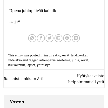
Upeaa juhlapäivää kaikille!
saija//
This entry was posted in
inspiraatio
,
kevät
,
leikkokukat
,
yhteistyö
and tagged
äitienpäivä
,
asetelma
,
juhla
,
kevät
,
kukkakoulu
,
lapset
,
yhteistyö
.
Hyötykasveista
Rakkaista rakkain Äiti
helpoimmat eli yrtit
Vastaa