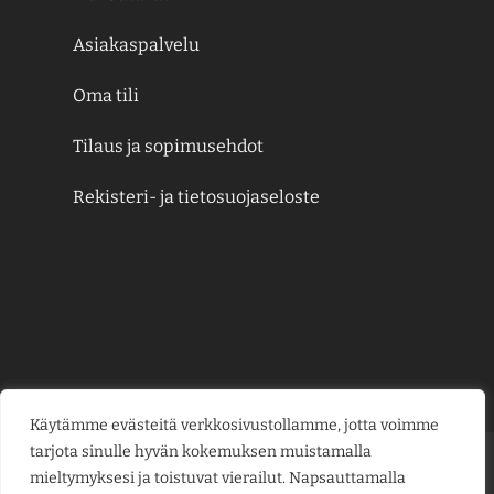
Asiakaspalvelu
Oma tili
Tilaus ja sopimusehdot
Rekisteri- ja tietosuojaseloste
Käytämme evästeitä verkkosivustollamme, jotta voimme
tarjota sinulle hyvän kokemuksen muistamalla
Credit
MasterCard
Visa
Visa
mieltymyksesi ja toistuvat vierailut. Napsauttamalla