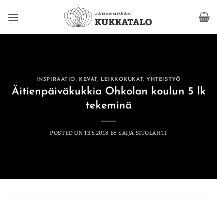
Skip
to
content
INSPIRAATIO
,
KEVÄT
,
LEIKKOKUKAT
,
YHTEISTYÖ
Äitienpäiväkukkia Ohkolan koulun 5 lk
tekeminä
POSTED ON
13.5.2018
BY
SAIJA SITOLAHTI