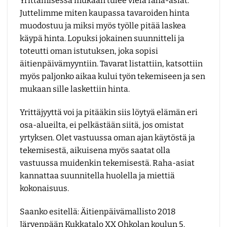
Yrittämisessä mukaan tulee vielä raha-asiat.
Juttelimme miten kaupassa tavaroiden hinta
muodostuu ja miksi myös työlle pitää laskea
käypä hinta. Lopuksi jokainen suunnitteli ja
toteutti oman istutuksen, joka sopisi
äitienpäivämyyntiin. Tavarat listattiin, katsottiin
myös paljonko aikaa kului työn tekemiseen ja sen
mukaan sille laskettiin hinta.
Yrittäjyyttä voi ja pitääkin siis löytyä elämän eri
osa-alueilta, ei pelkästään siitä, jos omistat
yrtyksen. Olet vastuussa oman ajan käytöstä ja
tekemisestä, aikuisena myös saatat olla
vastuussa muidenkin tekemisestä. Raha-asiat
kannattaa suunnitella huolella ja miettiä
kokonaisuus.
Saanko esitellä: Äitienpäivämallisto 2018
Järvenpään Kukkatalo XX Ohkolan koulun 5.