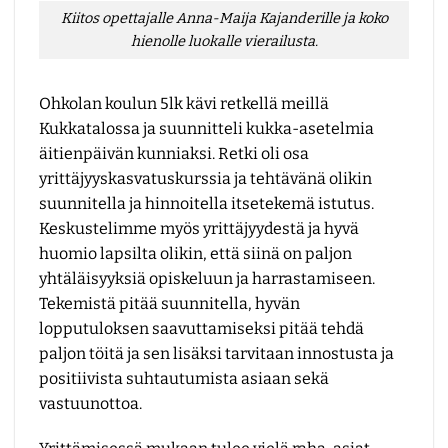
Kiitos opettajalle Anna-Maija Kajanderille ja koko
hienolle luokalle vierailusta.
Ohkolan koulun 5lk kävi retkellä meillä
Kukkatalossa ja suunnitteli kukka-asetelmia
äitienpäivän kunniaksi. Retki oli osa
yrittäjyyskasvatuskurssia ja tehtävänä olikin
suunnitella ja hinnoitella itsetekemä istutus.
Keskustelimme myös yrittäjyydestä ja hyvä
huomio lapsilta olikin, että siinä on paljon
yhtäläisyyksiä opiskeluun ja harrastamiseen.
Tekemistä pitää suunnitella, hyvän
lopputuloksen saavuttamiseksi pitää tehdä
paljon töitä ja sen lisäksi tarvitaan innostusta ja
positiivista suhtautumista asiaan sekä
vastuunottoa.