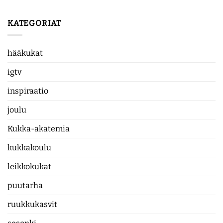
KATEGORIAT
hääkukat
igtv
inspiraatio
joulu
Kukka-akatemia
kukkakoulu
leikkokukat
puutarha
ruukkukasvit