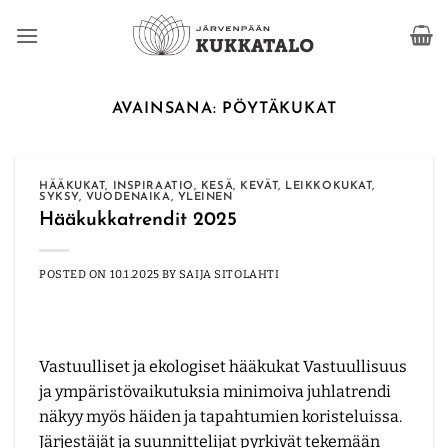
Skip
to
content
AVAINSANA:
PÖYTÄKUKAT
HÄÄKUKAT
,
INSPIRAATIO
,
KESÄ
,
KEVÄT
,
LEIKKOKUKAT
,
SYKSY
,
VUODENAIKA
,
YLEINEN
Hääkukkatrendit 2025
POSTED ON
10.1.2025
BY
SAIJA SITOLAHTI
Vastuulliset ja ekologiset hääkukat Vastuullisuus
ja ympäristövaikutuksia minimoiva juhlatrendi
näkyy myös häiden ja tapahtumien koristeluissa.
Järjestäjät ja suunnittelijat pyrkivät tekemään