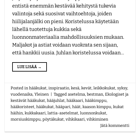
entistä enemmän kestävää kehitystä tukevia
valintoja sekä suosivat vaihtoehtoja, joiden
hiilijalanjälki on pieni. Koristelussa käytetään
lähellä tuotettuja kukkia sekä
luonnonmateriaalia mahdollisuuksien mukaan.
Maljakot ja astiat voidaan vuokrata sen sijaan,
että hankkii uusia. Juhlan koristelussa voidaan…
LUE LISÄÄ
→
Posted in
hääkukat
,
inspiraatio
,
kesä
,
kevät
,
leikkokukat
,
syksy
,
vuodenaika
,
Yleinen
|
Tagged
asetelma
,
bestman
,
Ekologiset ja
kestävät hääkukat
,
hääjuhlat
,
hääkaari
,
hääkimppu
,
hääkoristeet
,
hääkukat
,
hääpari
,
häät
,
kaason kimppu
,
kukat
häihin
,
kukkakaari
,
lattia-asetelmat
,
luonnonkukat
,
morsiuskimppu
,
pöytäkukat
,
vihkikaari
,
vihkiminen
Jätä kommentti