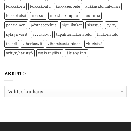
kukkakoru
kukkakoulu
kukkaseppele
kukkasidontakurssi
leikkokukat
messut
morsiuskimppu
puutarha
pääsiäinen
pöytäasetelma
sipulikukat
sisustus
syksy
syksyn värit
syyskasvit
tapahtumakoristelu
tilakoristelu
trendi
viherkasvit
vihersisustaminen
yhteistyö
yritysyhteistyö
ystävänpäivä
äitienpäivä
ARKISTO
Arkisto