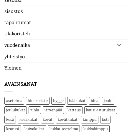
sesonki
sisustus
tapahtumat
tilakoristelu
vuodenaika
yhteistyö
Yleinen
AVAINSANAT
asetelma
hiuskoriste
hygge
hääkukat
idea
joulu
joulukukat
juhla
järvenpää
kattaus
kausi-istutukset
kesä
kesäkukat
kevät
kevätkukat
kimppu
koti
kranssi
kuivakukat
kukka-asetelma
kukkakimppu