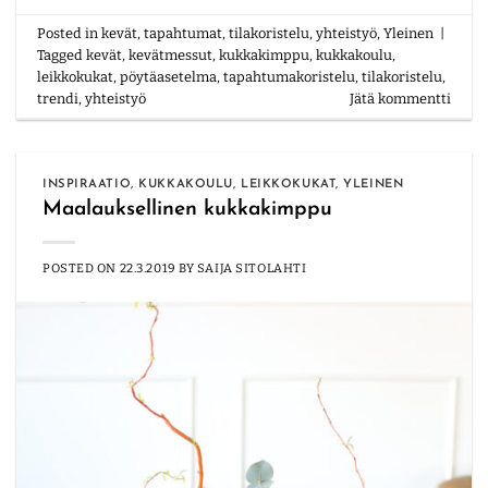
Posted in
kevät
,
tapahtumat
,
tilakoristelu
,
yhteistyö
,
Yleinen
|
Tagged
kevät
,
kevätmessut
,
kukkakimppu
,
kukkakoulu
,
leikkokukat
,
pöytäasetelma
,
tapahtumakoristelu
,
tilakoristelu
,
trendi
,
yhteistyö
Jätä kommentti
INSPIRAATIO
,
KUKKAKOULU
,
LEIKKOKUKAT
,
YLEINEN
Maalauksellinen kukkakimppu
POSTED ON
22.3.2019
BY
SAIJA SITOLAHTI