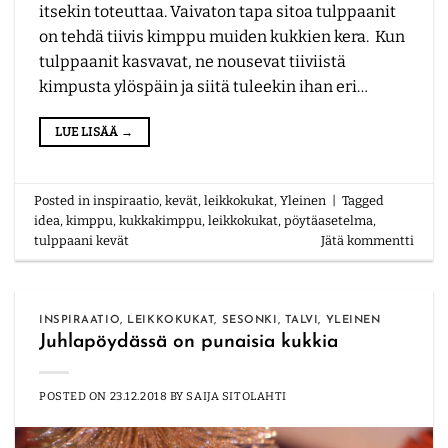
itsekin toteuttaa. Vaivaton tapa sitoa tulppaanit
on tehdä tiivis kimppu muiden kukkien kera. Kun
tulppaanit kasvavat, ne nousevat tiiviistä
kimpusta ylöspäin ja siitä tuleekin ihan eri…
LUE LISÄÄ
→
Posted in
inspiraatio
,
kevät
,
leikkokukat
,
Yleinen
|
Tagged
idea
,
kimppu
,
kukkakimppu
,
leikkokukat
,
pöytäasetelma
,
tulppaani kevät
Jätä kommentti
INSPIRAATIO
,
LEIKKOKUKAT
,
SESONKI
,
TALVI
,
YLEINEN
Juhlapöydässä on punaisia kukkia
POSTED ON
23.12.2018
BY
SAIJA SITOLAHTI