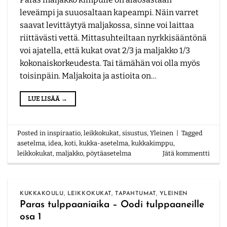
leveämpi ja suuosaltaan kapeampi. Näin varret
saavat levittäytyä maljakossa, sinne voi laittaa
riittävästi vettä. Mittasuhteiltaan nyrkkisääntönä
voi ajatella, että kukat ovat 2/3 ja maljakko 1/3
kokonaiskorkeudesta. Tai tämähän voi olla myös
toisinpäin. Maljakoita ja astioita on…
LUE LISÄÄ
→
Posted in
inspiraatio
,
leikkokukat
,
sisustus
,
Yleinen
|
Tagged
asetelma
,
idea
,
koti
,
kukka-asetelma
,
kukkakimppu
,
leikkokukat
,
maljakko
,
pöytäasetelma
Jätä kommentti
KUKKAKOULU
,
LEIKKOKUKAT
,
TAPAHTUMAT
,
YLEINEN
Paras tulppaaniaika – Oodi tulppaaneille
osa 1