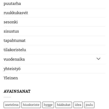
puutarha
ruukkukasvit
sesonki
sisustus
tapahtumat
tilakoristelu
vuodenaika
yhteistyö
Yleinen
AVAINSANAT
asetelma
hiuskoriste
hygge
hääkukat
idea
joulu