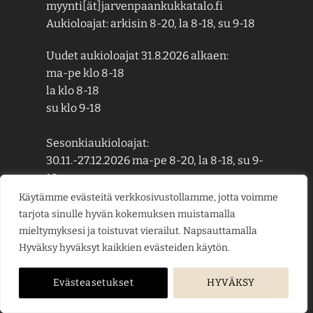
myynti[ät]jarvenpaankukkatalo.fi
Aukioloajat: arkisin 8-20, la 8-18, su 9-18
Uudet aukioloajat 31.8.2026 alkaen:
ma-pe klo 8-18
la klo 8-18
su klo 9-18
Sesonkiaukioloajat:
30.11.-27.12.2026 ma-pe 8-20, la 8-18, su 9-
18
29.3.-27.6.2027 ma-pe 8-20, la 8-18, su 9-18
Käytämme evästeitä verkkosivustollamme, jotta voimme
29.11.-26.12.2027 ma-pe 8-20, la 8-18, su 9-
tarjota sinulle hyvän kokemuksen muistamalla
18
mieltymyksesi ja toistuvat vierailut. Napsauttamalla
Hyväksy hyväksyt kaikkien evästeiden käytön.
Evästeasetukset
HYVÄKSY
TUTUSTU MYÖS