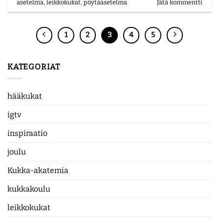
asetelma
,
leikkokukat
,
pöytäasetelma
Jätä kommentti
1
2
3
4
5
KATEGORIAT
hääkukat
igtv
inspiraatio
joulu
Kukka-akatemia
kukkakoulu
leikkokukat