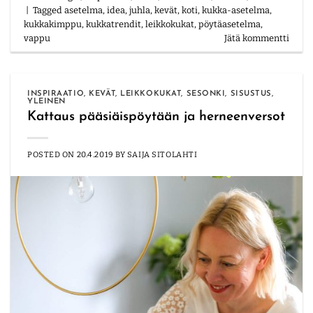
|
Tagged
asetelma
,
idea
,
juhla
,
kevät
,
koti
,
kukka-asetelma
,
kukkakimppu
,
kukkatrendit
,
leikkokukat
,
pöytäasetelma
,
vappu
Jätä kommentti
INSPIRAATIO
,
KEVÄT
,
LEIKKOKUKAT
,
SESONKI
,
SISUSTUS
,
YLEINEN
Kattaus pääsiäispöytään ja herneenversot
POSTED ON
20.4.2019
BY
SAIJA SITOLAHTI