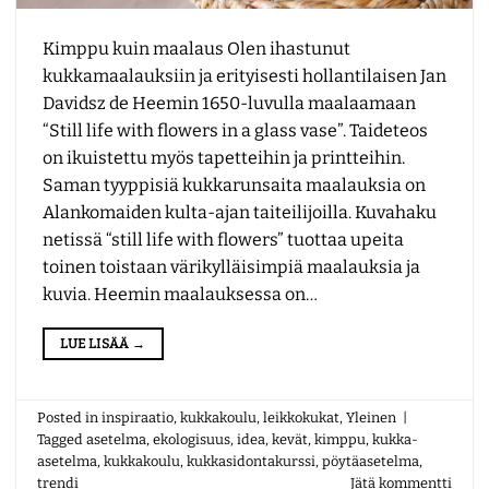
Kimppu kuin maalaus Olen ihastunut
kukkamaalauksiin ja erityisesti hollantilaisen Jan
Davidsz de Heemin 1650-luvulla maalaamaan
“Still life with flowers in a glass vase”. Taideteos
on ikuistettu myös tapetteihin ja printteihin.
Saman tyyppisiä kukkarunsaita maalauksia on
Alankomaiden kulta-ajan taiteilijoilla. Kuvahaku
netissä “still life with flowers” tuottaa upeita
toinen toistaan värikylläisimpiä maalauksia ja
kuvia. Heemin maalauksessa on…
LUE LISÄÄ
→
Posted in
inspiraatio
,
kukkakoulu
,
leikkokukat
,
Yleinen
|
Tagged
asetelma
,
ekologisuus
,
idea
,
kevät
,
kimppu
,
kukka-
asetelma
,
kukkakoulu
,
kukkasidontakurssi
,
pöytäasetelma
,
trendi
Jätä kommentti