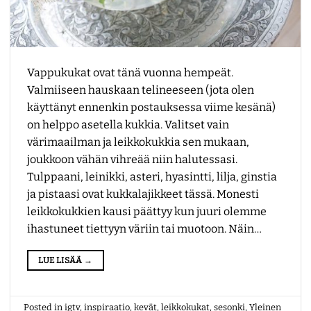
Vappukukat ovat tänä vuonna hempeät.
Valmiiseen hauskaan telineeseen (jota olen
käyttänyt ennenkin postauksessa viime kesänä)
on helppo asetella kukkia. Valitset vain
värimaailman ja leikkokukkia sen mukaan,
joukkoon vähän vihreää niin halutessasi.
Tulppaani, leinikki, asteri, hyasintti, lilja, ginstia
ja pistaasi ovat kukkalajikkeet tässä. Monesti
leikkokukkien kausi päättyy kun juuri olemme
ihastuneet tiettyyn väriin tai muotoon. Näin…
LUE LISÄÄ
→
Posted in
igtv
,
inspiraatio
,
kevät
,
leikkokukat
,
sesonki
,
Yleinen