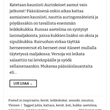
Katetaan kauniisti Aurinkoiset aamut vain
jatkuvat! Pääsiäisenä onkin aikaa kattaa
aamiainen kauniisti, nauttia auringonsäteistä ja
pöydässäkin on tavallista enemmän
leikkokukkia. Runsas asetelma on syntynyt
lasimaljakoista, joissa kukkien lisäksi on oksia ja
sipulikukkia. Rairuohon virkaa täyttää
herneenversot eli herneet ovat itäneet mullalla
täytetyssä maljakossa. Versoja voi leikata
salaattiin tai leivänpäälle ja syödä
sellaisenaankin. Mukavaa pääsiäislauantaita
eli…
LUE LISÄÄ
→
Posted in
inspiraatio
,
kevät
,
leikkokukat
,
sesonki
,
sisustus
,
Yleinen
|
Tagged
juhla
,
kattaus
,
kevät
,
koti
,
kukka-asetelma
,