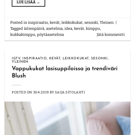
LUE LISÄÄ
→
Posted in
inspiraatio
,
kevät
,
leikkokukat
,
sesonki
,
Yleinen
|
Tagged
äitienpäivä
,
asetelma
,
idea
,
kevät
,
kimppu
,
kukkakimppu
,
pöytäasetelma
Jätä kommentti
IGTV
,
INSPIRAATIO
,
KEVÄT
,
LEIKKOKUKAT
,
SESONKI
,
YLEINEN
Vappukukat lasisuppiloissa ja trendiväri
Blush
POSTED ON
30.4.2019
BY
SAIJA SITOLAHTI