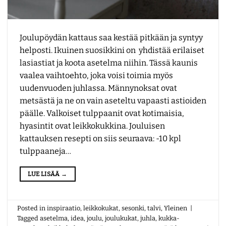
Joulupöydän kattaus saa kestää pitkään ja syntyy
helposti. Ikuinen suosikkini on yhdistää erilaiset
lasiastiat ja koota asetelma niihin. Tässä kaunis
vaalea vaihtoehto, joka voisi toimia myös
uudenvuoden juhlassa. Männynoksat ovat
metsästä ja ne on vain aseteltu vapaasti astioiden
päälle. Valkoiset tulppaanit ovat kotimaisia,
hyasintit ovat leikkokukkina. Jouluisen
kattauksen resepti on siis seuraava: -10 kpl
tulppaaneja…
LUE LISÄÄ
→
Posted in
inspiraatio
,
leikkokukat
,
sesonki
,
talvi
,
Yleinen
|
Tagged
asetelma
,
idea
,
joulu
,
joulukukat
,
juhla
,
kukka-