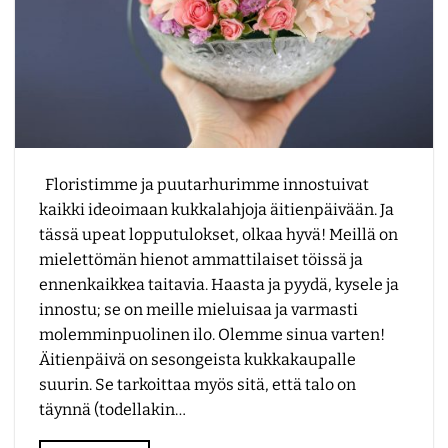
Floristimme ja puutarhurimme innostuivat
kaikki ideoimaan kukkalahjoja äitienpäivään. Ja
tässä upeat lopputulokset, olkaa hyvä! Meillä on
mielettömän hienot ammattilaiset töissä ja
ennenkaikkea taitavia. Haasta ja pyydä, kysele ja
innostu; se on meille mieluisaa ja varmasti
molemminpuolinen ilo. Olemme sinua varten!
Äitienpäivä on sesongeista kukkakaupalle
suurin. Se tarkoittaa myös sitä, että talo on
täynnä (todellakin…