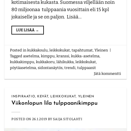
kotimaisesta kukasta. Suomessa viljellään noin
80 miljoonaa tulppaania vuosittain eli 15 kpl
jokaiselle ja se on paljon. Lisää…
LUE LISÄÄ
→
Posted in
kukkakoulu
,
leikkokukat
,
tapahtumat
,
Yleinen
|
Tagged
asetelma
,
kimppu
,
kranssi
,
kukka-asetelma
,
kukkakimppu
,
kukkakoru
,
lähikukka
,
leikkokukat
,
pöytäasetelma
,
sidontanäytös
,
trendi
,
tulppaanit
Jätä kommentti
INSPIRAATIO
,
KEVÄT
,
LEIKKOKUKAT
,
YLEINEN
Viikonlopun lila tulppaanikimppu
POSTED ON
26.1.2019
BY
SAIJA SITOLAHTI