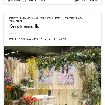
pääsiäinen
,
pöytäasetelma
Jätä kommentti
KEVÄT
,
TAPAHTUMAT
,
TILAKORISTELU
,
YHTEISTYÖ
,
YLEINEN
Kevätmessuilla
POSTED ON
14.4.2019
BY
SAIJA SITOLAHTI