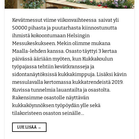
Kevätmessut viime viikonvaihteessa saivat yli
50000 pihasta ja puutarhasta kiinnostunutta
ihmistä kokoontumaan Helsingin
Messukeskukseen. Mekin olimme mukana
Maalla-lehden kanssa. Osasto täyttyi 3 kertaa
päivässä ääriään myöten, kun Kukkakoulun
työpajassa tehtiin kevätkransseja ja
sidontanäytöksissä kukkakimppuja. Lisäksi kävin
messulavalla kertomassa kukkatrendeistä 2019.
Kuvissa tunnelmia lauantailta ja osastolta.
Rakensimme osastolle näyttävän
kukkaköynnöksen työpöydän ylle sekä
tilakoristeen osaston seinälle…
LUE LISÄÄ
→