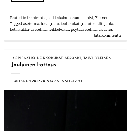
Posted in
inspiraatio
,
leikkokukat
,
sesonki
,
talvi
,
Yleinen
|
Tagged
asetelma
,
idea
,
joulu
,
joulukukat
,
joulutrendit
,
juhla
,
koti
,
kukka-asetelma
,
leikkokukat
,
pöytäasetelma
,
sisustus
Jätä kommentti
INSPIRAATIO
,
LEIKKOKUKAT
,
SESONKI
,
TALVI
,
YLEINEN
Jouluinen kattaus
POSTED ON
20.12.2018
BY
SAIJA SITOLAHTI