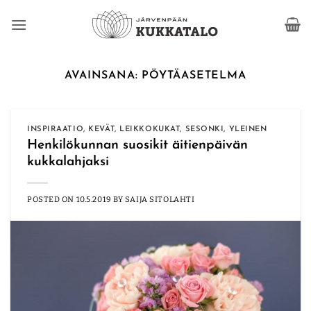
Skip
to
content
AVAINSANA:
PÖYTÄASETELMA
INSPIRAATIO
,
KEVÄT
,
LEIKKOKUKAT
,
SESONKI
,
YLEINEN
Henkilökunnan suosikit äitienpäivän
kukkalahjaksi
POSTED ON
10.5.2019
BY
SAIJA SITOLAHTI