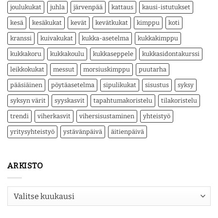
joulukukat
juhla
järvenpää
kattaus
kausi-istutukset
kesä
kesäkukat
kevät
kevätkukat
kimppu
koti
kranssi
kuivakukat
kukka-asetelma
kukkakimppu
kukkakoru
kukkakoulu
kukkaseppele
kukkasidontakurssi
leikkokukat
messut
morsiuskimppu
puutarha
pääsiäinen
pöytäasetelma
sipulikukat
sisustus
syksy
syksyn värit
syyskasvit
tapahtumakoristelu
tilakoristelu
trendi
viherkasvit
vihersisustaminen
yhteistyö
yritysyhteistyö
ystävänpäivä
äitienpäivä
ARKISTO
Arkisto