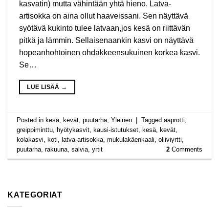
kasvatin) mutta vähintään yhtä hieno. Latva-
artisokka on aina ollut haaveissani. Sen näyttävä
syötävä kukinto tulee latvaan,jos kesä on riittävän
pitkä ja lämmin. Sellaisenaankin kasvi on näyttävä
hopeanhohtoinen ohdakkeensukuinen korkea kasvi.
Se…
LUE LISÄÄ
→
Posted in
kesä
,
kevät
,
puutarha
,
Yleinen
|
Tagged
aaprotti
,
greippiminttu
,
hyötykasvit
,
kausi-istutukset
,
kesä
,
kevät
,
kolakasvi
,
koti
,
latva-artisokka
,
mukulakäenkaali
,
oliiviyrtti
,
puutarha
,
rakuuna
,
salvia
,
yrtit
2
Comments
KATEGORIAT