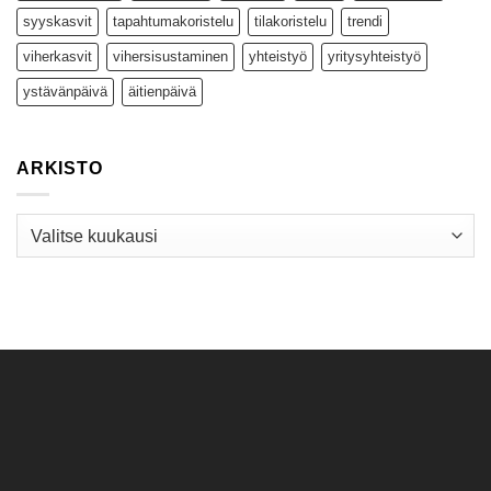
syyskasvit
tapahtumakoristelu
tilakoristelu
trendi
viherkasvit
vihersisustaminen
yhteistyö
yritysyhteistyö
ystävänpäivä
äitienpäivä
ARKISTO
Arkisto