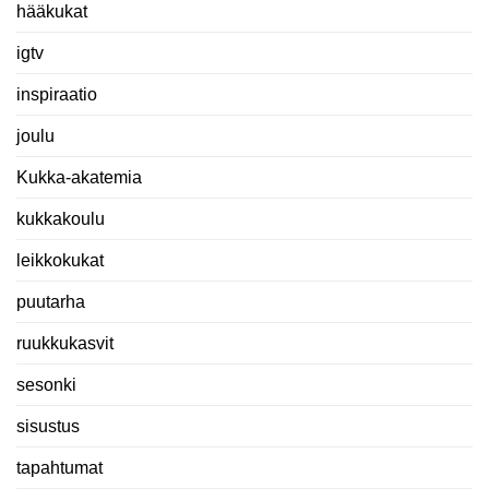
hääkukat
igtv
inspiraatio
joulu
Kukka-akatemia
kukkakoulu
leikkokukat
puutarha
ruukkukasvit
sesonki
sisustus
tapahtumat