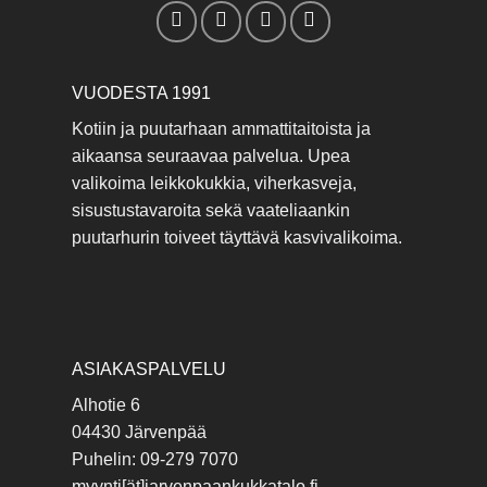
VUODESTA 1991
Kotiin ja puutarhaan ammattitaitoista ja
aikaansa seuraavaa palvelua. Upea
valikoima leikkokukkia, viherkasveja,
sisustustavaroita sekä vaateliaankin
puutarhurin toiveet täyttävä kasvivalikoima.
ASIAKASPALVELU
Alhotie 6
04430 Järvenpää
Puhelin: 09-279 7070
myynti[ät]jarvenpaankukkatalo.fi