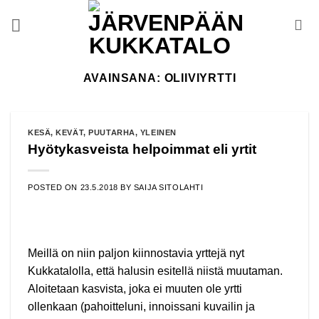
Skip
to
content
AVAINSANA:
OLIIVIYRTTI
KESÄ
,
KEVÄT
,
PUUTARHA
,
YLEINEN
Hyötykasveista helpoimmat eli yrtit
POSTED ON
23.5.2018
BY
SAIJA SITOLAHTI
Meillä on niin paljon kiinnostavia yrttejä nyt
Kukkatalolla, että halusin esitellä niistä muutaman.
Aloitetaan kasvista, joka ei muuten ole yrtti
ollenkaan (pahoitteluni, innoissani kuvailin ja