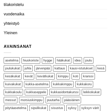
tilakoristelu
vuodenaika
yhteistyö
Yleinen
AVAINSANAT
asetelma
hiuskoriste
hygge
hääkukat
idea
joulu
joulukukat
juhla
järvenpää
kattaus
kausi-istutukset
kesä
kesäkukat
kevät
kevätkukat
kimppu
koti
kranssi
kuivakukat
kukka-asetelma
kukkakimppu
kukkakoru
kukkakoulu
kukkaseppele
kukkasidontakurssi
leikkokukat
messut
morsiuskimppu
puutarha
pääsiäinen
pöytäasetelma
sipulikukat
sisustus
syksy
syksyn värit