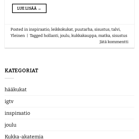
LUE LISÄÄ
→
Posted in
inspiraatio
,
leikkokukat
,
puutarha
,
sisustus
,
talvi
,
Yleinen
|
Tagged
hollanti
,
joulu
,
kukkakauppa
,
matka
,
sisustus
Jätä kommentti
KATEGORIAT
hääkukat
igtv
inspiraatio
joulu
Kukka-akatemia