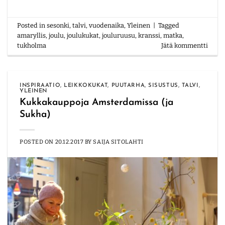
Posted in
sesonki
,
talvi
,
vuodenaika
,
Yleinen
|
Tagged
amaryllis
,
joulu
,
joulukukat
,
jouluruusu
,
kranssi
,
matka
,
tukholma
Jätä kommentti
INSPIRAATIO
,
LEIKKOKUKAT
,
PUUTARHA
,
SISUSTUS
,
TALVI
,
YLEINEN
Kukkakauppoja Amsterdamissa (ja
Sukha)
POSTED ON
20.12.2017
BY
SAIJA SITOLAHTI