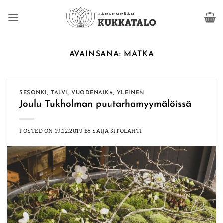
Skip
to
content
AVAINSANA:
MATKA
SESONKI
,
TALVI
,
VUODENAIKA
,
YLEINEN
Joulu Tukholman puutarhamyymälöissä
POSTED ON
19.12.2019
BY
SAIJA SITOLAHTI