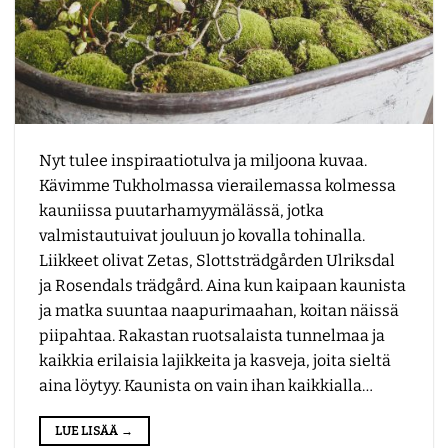
Nyt tulee inspiraatiotulva ja miljoona kuvaa.
Kävimme Tukholmassa vierailemassa kolmessa
kauniissa puutarhamyymälässä, jotka
valmistautuivat jouluun jo kovalla tohinalla.
Liikkeet olivat Zetas, Slottsträdgården Ulriksdal
ja Rosendals trädgård. Aina kun kaipaan kaunista
ja matka suuntaa naapurimaahan, koitan näissä
piipahtaa. Rakastan ruotsalaista tunnelmaa ja
kaikkia erilaisia lajikkeita ja kasveja, joita sieltä
aina löytyy. Kaunista on vain ihan kaikkialla…
LUE LISÄÄ
→