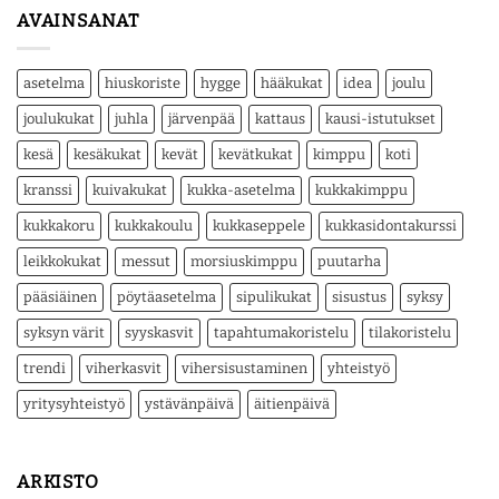
AVAINSANAT
asetelma
hiuskoriste
hygge
hääkukat
idea
joulu
joulukukat
juhla
järvenpää
kattaus
kausi-istutukset
kesä
kesäkukat
kevät
kevätkukat
kimppu
koti
kranssi
kuivakukat
kukka-asetelma
kukkakimppu
kukkakoru
kukkakoulu
kukkaseppele
kukkasidontakurssi
leikkokukat
messut
morsiuskimppu
puutarha
pääsiäinen
pöytäasetelma
sipulikukat
sisustus
syksy
syksyn värit
syyskasvit
tapahtumakoristelu
tilakoristelu
trendi
viherkasvit
vihersisustaminen
yhteistyö
yritysyhteistyö
ystävänpäivä
äitienpäivä
ARKISTO