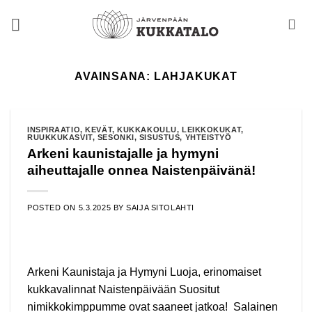
Skip
to
content
AVAINSANA:
LAHJAKUKAT
INSPIRAATIO
,
KEVÄT
,
KUKKAKOULU
,
LEIKKOKUKAT
,
RUUKKUKASVIT
,
SESONKI
,
SISUSTUS
,
YHTEISTYÖ
Arkeni kaunistajalle ja hymyni
aiheuttajalle onnea Naistenpäivänä!
POSTED ON
5.3.2025
BY
SAIJA SITOLAHTI
Arkeni Kaunistaja ja Hymyni Luoja, erinomaiset
kukkavalinnat Naistenpäivään Suositut
nimikkokimppumme ovat saaneet jatkoa! Salainen