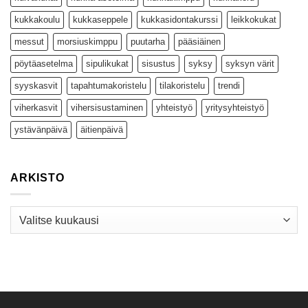
kukkakoulu
kukkaseppele
kukkasidontakurssi
leikkokukat
messut
morsiuskimppu
puutarha
pääsiäinen
pöytäasetelma
sipulikukat
sisustus
syksy
syksyn värit
syyskasvit
tapahtumakoristelu
tilakoristelu
trendi
viherkasvit
vihersisustaminen
yhteistyö
yritysyhteistyö
ystävänpäivä
äitienpäivä
ARKISTO
Arkisto