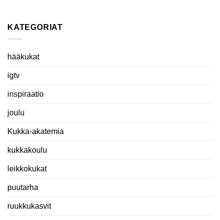
KATEGORIAT
hääkukat
igtv
inspiraatio
joulu
Kukka-akatemia
kukkakoulu
leikkokukat
puutarha
ruukkukasvit