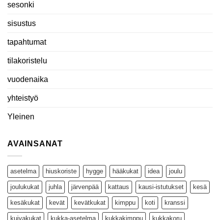
sesonki
sisustus
tapahtumat
tilakoristelu
vuodenaika
yhteistyö
Yleinen
AVAINSANAT
asetelma
hiuskoriste
hygge
hääkukat
idea
joulu
joulukukat
juhla
järvenpää
kattaus
kausi-istutukset
kesä
kesäkukat
kevät
kevätkukat
kimppu
koti
kranssi
kuivakukat
kukka-asetelma
kukkakimppu
kukkakoru