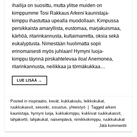
ihailija on suosittu, mutta ylitse muiden on
kimppumme Tosi Rakkaus Arkeni kaunistaja-
kimppu ihastuttaa upealla muodollaan. Kimpussa
persikkaista amaryllista, eustomaa, marjakuismaa,
kärhöä, ritarinkannusta, kultaimarretta, oksia sekä
eukalyptusta. Nimestään huolimatta sopii
erinomaisesti myös juhlaan! Hymyni luoja-
kimppu täynnä pirskahtelevaa iloa! Anemonea,
ritarinkannusta, neilikkaa ja törmäkukkaa…
LUE LISÄÄ
→
Posted in
inspiraatio
,
kevät
,
kukkakoulu
,
leikkokukat
,
ruukkukasvit
,
sesonki
,
sisustus
,
yhteistyö
|
Tagged
arkeni
kaunistaja
,
hymyni luoja
,
kukkakimppu
,
kukkivat ruukkukasvit
,
lahjakortti
,
lahjakukat
,
naisenpäivä
,
nimikkokimppu
,
ruukkukukat
Jätä kommentti