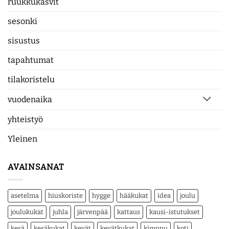
ruukkukasvit
sesonki
sisustus
tapahtumat
tilakoristelu
vuodenaika
yhteistyö
Yleinen
AVAINSANAT
asetelma
hiuskoriste
hygge
hääkukat
idea
joulu
joulukukat
juhla
järvenpää
kattaus
kausi-istutukset
kesä
kesäkukat
kevät
kevätkukat
kimppu
koti