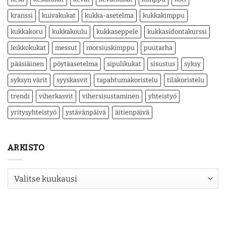
kranssi
kuivakukat
kukka-asetelma
kukkakimppu
kukkakoru
kukkakoulu
kukkaseppele
kukkasidontakurssi
leikkokukat
messut
morsiuskimppu
puutarha
pääsiäinen
pöytäasetelma
sipulikukat
sisustus
syksy
syksyn värit
syyskasvit
tapahtumakoristelu
tilakoristelu
trendi
viherkasvit
vihersisustaminen
yhteistyö
yritysyhteistyö
ystävänpäivä
äitienpäivä
ARKISTO
Arkisto