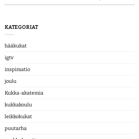
KATEGORIAT
hääkukat
igtv
inspiraatio
joulu
Kukka-akatemia
kukkakoulu
leikkokukat
puutarha