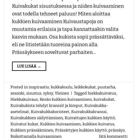
Kuivakukat sisustuksessa ja niiden kuivaaminen
ovat todella tehneet paluun! Miten aloittaa
kukkien kuivaaminen Kuivaustapoja on
muutamia erilaisia ja tapa kannattaakin valita
kasvin mukaan. Osa kukista sopii prässättäväksi,
eli ne litistetään tuoreina painon alla.
Prässäykseen soveltuvat parhaiten…
LUE LISÄÄ
→
Posted in
inspiraatio
,
kukkakoulu
,
leikkokukat
,
puutarha
,
sesonki
,
sisustus
,
syksy
,
Yleinen
|
Tagged
hiekkakuivatus
,
Hiekkakuivaus
,
Kesän kukkien kuivaaminen
,
kuivakukat
,
Kuivakukista tehdyt kranssit ja kimput
,
Kuivakukka-
asetelmat
,
Kuivakukkakoristeet
,
Kuivakukkakranssi
,
Kuivakukkien säilyttäminen
,
Kuivattujen kukkien käyttö
,
Kuivatut kukat
,
Kukkien kuivaaminen
,
kukkien kuivatus
,
Kukkien prässääminen
,
Prässättyjen kukkien käyttö
,
prässäys
,
Roikottamalla kuivaaminen
Jätä kommentti