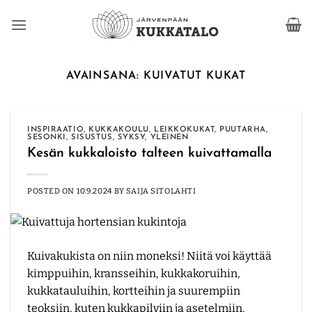
Skip
to
content
AVAINSANA:
KUIVATUT KUKAT
INSPIRAATIO
,
KUKKAKOULU
,
LEIKKOKUKAT
,
PUUTARHA
,
SESONKI
,
SISUSTUS
,
SYKSY
,
YLEINEN
Kesän kukkaloisto talteen kuivattamalla
POSTED ON
10.9.2024
BY
SAIJA SITOLAHTI
Kuivakukista on niin moneksi! Niitä voi käyttää
kimppuihin, kransseihin, kukkakoruihin,
kukkatauluihin, kortteihin ja suurempiin
teoksiin, kuten kukkapilviin ja asetelmiin.