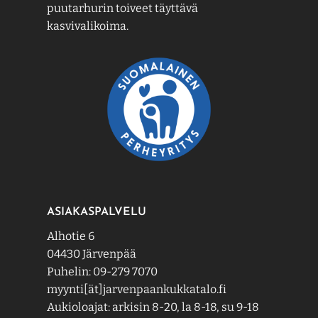
puutarhurin toiveet täyttävä
kasvivalikoima.
ASIAKASPALVELU
Alhotie 6
04430 Järvenpää
Puhelin: 09-279 7070
myynti[ät]jarvenpaankukkatalo.fi
Aukioloajat: arkisin 8-20, la 8-18, su 9-18