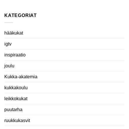
KATEGORIAT
hääkukat
igtv
inspiraatio
joulu
Kukka-akatemia
kukkakoulu
leikkokukat
puutarha
ruukkukasvit