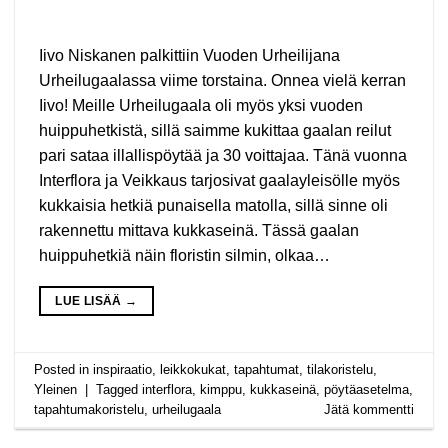
Iivo Niskanen palkittiin Vuoden Urheilijana
Urheilugaalassa viime torstaina. Onnea vielä kerran
Iivo! Meille Urheilugaala oli myös yksi vuoden
huippuhetkistä, sillä saimme kukittaa gaalan reilut
pari sataa illallispöytää ja 30 voittajaa. Tänä vuonna
Interflora ja Veikkaus tarjosivat gaalayleisölle myös
kukkaisia hetkiä punaisella matolla, sillä sinne oli
rakennettu mittava kukkaseinä. Tässä gaalan
huippuhetkiä näin floristin silmin, olkaa…
LUE LISÄÄ
→
Posted in
inspiraatio
,
leikkokukat
,
tapahtumat
,
tilakoristelu
,
Yleinen
|
Tagged
interflora
,
kimppu
,
kukkaseinä
,
pöytäasetelma
,
tapahtumakoristelu
,
urheilugaala
Jätä kommentti