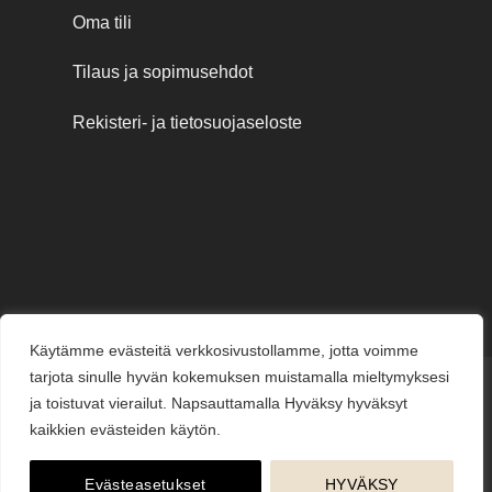
Oma tili
Tilaus ja sopimusehdot
Rekisteri- ja tietosuojaseloste
Käytämme evästeitä verkkosivustollamme, jotta voimme
tarjota sinulle hyvän kokemuksen muistamalla mieltymyksesi
Credit
MasterCard
Visa
Visa
ja toistuvat vierailut. Napsauttamalla Hyväksy hyväksyt
Card
Electron
kaikkien evästeiden käytön.
KESÄJUHLAT
KUKKAKAUPPA
LAHJAKORTIT
KUKKALÄHETYS
PUUTARHAMYYMÄLÄ
HAUTAUSPALVELU
HÄÄKUKAT
KUKKAKOULU
YRITYSMYYNTI
BLOGI
ME
Evästeasetukset
HYVÄKSY