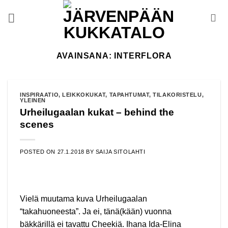
Skip
to
content
AVAINSANA:
INTERFLORA
INSPIRAATIO
,
LEIKKOKUKAT
,
TAPAHTUMAT
,
TILAKORISTELU
,
YLEINEN
Urheilugaalan kukat – behind the
scenes
POSTED ON
27.1.2018
BY
SAIJA SITOLAHTI
Vielä muutama kuva Urheilugaalan
“takahuoneesta”. Ja ei, tänä(kään) vuonna
bäkkärillä ei tavattu Cheekiä. Ihana Ida-Elina