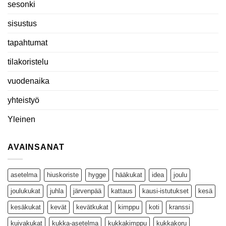
sesonki
sisustus
tapahtumat
tilakoristelu
vuodenaika
yhteistyö
Yleinen
AVAINSANAT
asetelma
hiuskoriste
hygge
hääkukat
idea
joulu
joulukukat
juhla
järvenpää
kattaus
kausi-istutukset
kesä
kesäkukat
kevät
kevätkukat
kimppu
koti
kranssi
kuivakukat
kukka-asetelma
kukkakimppu
kukkakoru