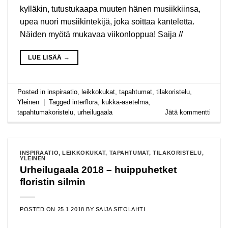
kylläkin, tutustukaapa muuten hänen musiikkiinsa,
upea nuori musiikintekijä, joka soittaa kanteletta.
Näiden myötä mukavaa viikonloppua! Saija //
LUE LISÄÄ
→
Posted in
inspiraatio
,
leikkokukat
,
tapahtumat
,
tilakoristelu
,
Yleinen
|
Tagged
interflora
,
kukka-asetelma
,
tapahtumakoristelu
,
urheilugaala
Jätä kommentti
INSPIRAATIO
,
LEIKKOKUKAT
,
TAPAHTUMAT
,
TILAKORISTELU
,
YLEINEN
Urheilugaala 2018 – huippuhetket
floristin silmin
POSTED ON
25.1.2018
BY
SAIJA SITOLAHTI