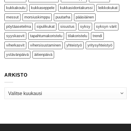
kukkakoulu
kukkaseppele
kukkasidontakurssi
leikkokukat
messut
morsiuskimppu
puutarha
pääsiäinen
pöytäasetelma
sipulikukat
sisustus
syksy
syksyn värit
syyskasvit
tapahtumakoristelu
tilakoristelu
trendi
viherkasvit
vihersisustaminen
yhteistyö
yritysyhteistyö
ystävänpäivä
äitienpäivä
ARKISTO
Arkisto