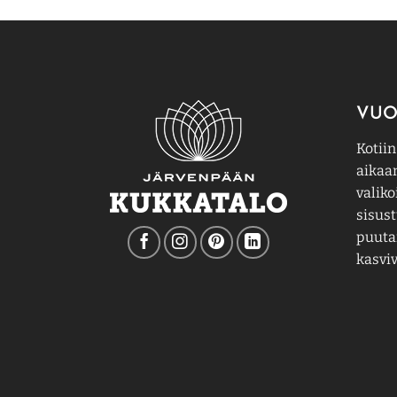
VUO
Kotiin
aikaa
valiko
sisust
puutar
kasviv