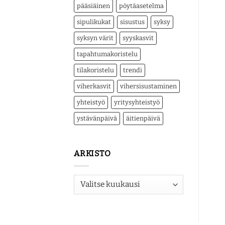
pääsiäinen
pöytäasetelma
sipulikukat
sisustus
syksy
syksyn värit
syyskasvit
tapahtumakoristelu
tilakoristelu
trendi
viherkasvit
vihersisustaminen
yhteistyö
yritysyhteistyö
ystävänpäivä
äitienpäivä
ARKISTO
Arkisto