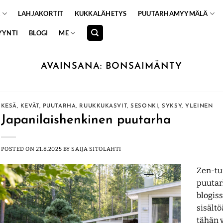
A
LAHJAKORTIT
KUKKALÄHETYS
PUUTARHAMYYMÄLÄ
YYNTI
BLOGI
ME
AVAINSANA:
BONSAIMÄNTY
KESÄ
,
KEVÄT
,
PUUTARHA
,
RUUKKUKASVIT
,
SESONKI
,
SYKSY
,
YLEINEN
Japanilaishenkinen puutarha
POSTED ON
21.8.2025
BY
SAIJA SITOLAHTI
Zen-tu
puutar
blogis
sisältö
tähän 