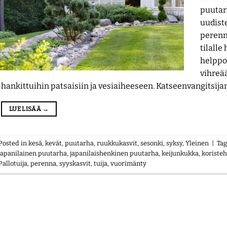
puutar
uudiste
perenna
tilalle
helppo
vihreä
hankittuihin patsaisiin ja vesiaiheeseen. Katseenvangitsij
LUE LISÄÄ
→
Posted in
kesä
,
kevät
,
puutarha
,
ruukkukasvit
,
sesonki
,
syksy
,
Yleinen
|
Ta
japanilainen puutarha
,
japanilaishenkinen puutarha
,
keijunkukka
,
koristeh
Pallotuija
,
perenna
,
syyskasvit
,
tuija
,
vuorimänty