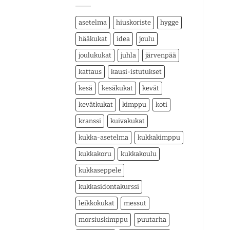
asetelma
hiuskoriste
hygge
hääkukat
idea
joulu
joulukukat
juhla
järvenpää
kattaus
kausi-istutukset
kesä
kesäkukat
kevät
kevätkukat
kimppu
koti
kranssi
kuivakukat
kukka-asetelma
kukkakimppu
kukkakoru
kukkakoulu
kukkaseppele
kukkasidontakurssi
leikkokukat
messut
morsiuskimppu
puutarha