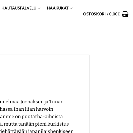
HAUTAUSPALVELU
HÄÄKUKAT
OSTOSKORI /
0.00
€
nnelmaa Joonaksen ja Tiinan
hassa Ihan liian harvoin
samme on puutarha-aiheista
ä, mutta tänään pieni kurkistus
viehättävään japanilaishenkiseen