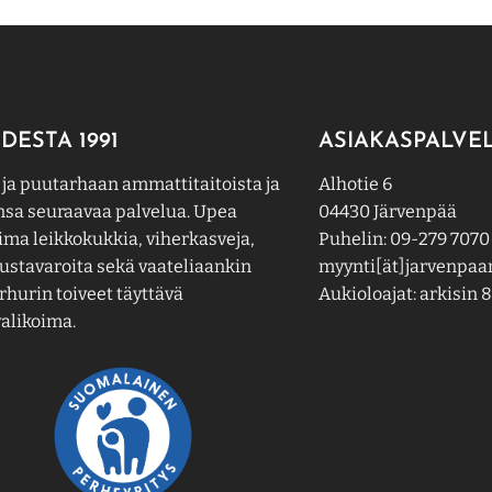
DESTA 1991
ASIAKASPALVE
 ja puutarhaan ammattitaitoista ja
Alhotie 6
nsa seuraavaa palvelua. Upea
04430 Järvenpää
ima leikkokukkia, viherkasveja,
Puhelin: 09-279 7070
ustavaroita sekä vaateliaankin
myynti[ät]jarvenpaan
hurin toiveet täyttävä
Aukioloajat: arkisin 8
alikoima.