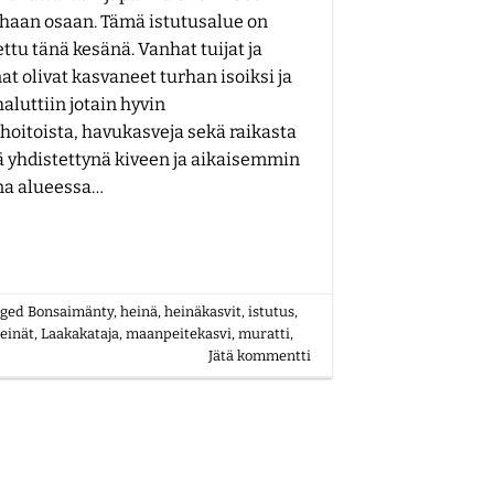
haan osaan. Tämä istutusalue on
ttu tänä kesänä. Vanhat tuijat ja
t olivat kasvaneet turhan isoiksi ja
 haluttiin jotain hyvin
hoitoista, havukasveja sekä raikasta
ä yhdistettynä kiveen ja aikaisemmin
ana alueessa…
gged
Bonsaimänty
,
heinä
,
heinäkasvit
,
istutus
,
einät
,
Laakakataja
,
maanpeitekasvi
,
muratti
,
Jätä kommentti