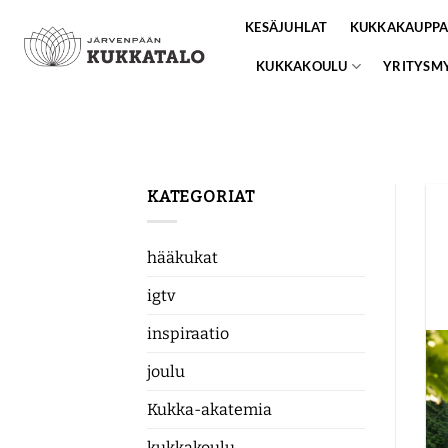
Skip
KESÄJUHLAT
KUKKAKAUPP
to
content
KUKKAKOULU
YRITYSM
KATEGORIAT
hääkukat
igtv
inspiraatio
joulu
Kukka-akatemia
kukkakoulu