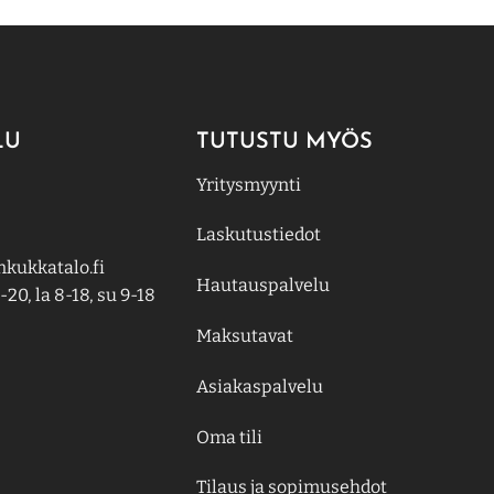
LU
TUTUSTU MYÖS
Yritysmyynti
Laskutustiedot
kukkatalo.fi
Hautauspalvelu
-20, la 8-18, su 9-18
Maksutavat
Asiakaspalvelu
Oma tili
Tilaus ja sopimusehdot