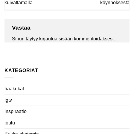
kuivattamalla
köynnöksestä
Vastaa
Sinun täytyy
kirjautua sisään
kommentoidaksesi.
KATEGORIAT
hääkukat
igtv
inspiraatio
joulu