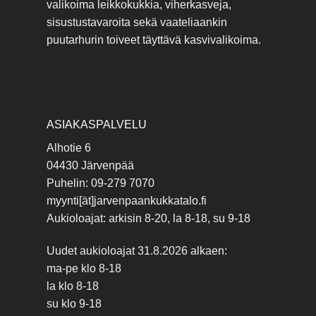
valikoima leikkokukkia, viherkasveja,
sisustustavaroita sekä vaateliaankin
puutarhurin toiveet täyttävä kasvivalikoima.
ASIAKASPALVELU
Alhotie 6
04430 Järvenpää
Puhelin: 09-279 7070
myynti[ät]jarvenpaankukkatalo.fi
Aukioloajat: arkisin 8-20, la 8-18, su 9-18
Uudet aukioloajat 31.8.2026 alkaen:
ma-pe klo 8-18
la klo 8-18
su klo 9-18