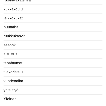
Kukka-akatemia
kukkakoulu
leikkokukat
puutarha
ruukkukasvit
sesonki
sisustus
tapahtumat
tilakoristelu
vuodenaika
yhteistyö
Yleinen