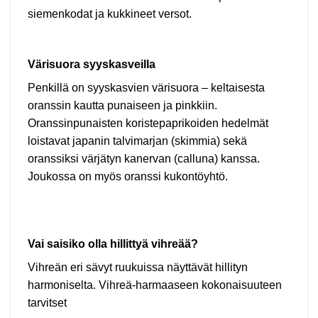
siemenkodat ja kukkineet versot.
Värisuora syyskasveilla
Penkillä on syyskasvien värisuora – keltaisesta
oranssin kautta punaiseen ja pinkkiin.
Oranssinpunaisten koristepaprikoiden hedelmät
loistavat japanin talvimarjan (skimmia) sekä
oranssiksi värjätyn kanervan (calluna) kanssa.
Joukossa on myös oranssi kukontöyhtö.
Vai saisiko olla hillittyä vihreää?
Vihreän eri sävyt ruukuissa näyttävät hillityn
harmoniselta. Vihreä-harmaaseen kokonaisuuteen
tarvitset