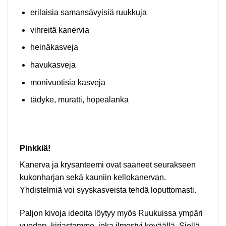
erilaisia samansävyisiä ruukkuja
vihreitä kanervia
heinäkasveja
havukasveja
monivuotisia kasveja
tädyke, muratti, hopealanka
Pinkkiä!
Kanerva ja krysanteemi ovat saaneet seurakseen
kukonharjan sekä kauniin kellokanervan.
Yhdistelmiä voi syyskasveista tehdä loputtomasti.
Paljon kivoja ideoita löytyy myös Ruukuissa ympäri
vuoden -kirjastamme, joka ilmestyi keväällä. Siellä