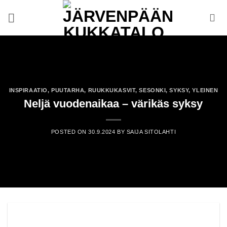
Skip
to
content
INSPIRAATIO
,
PUUTARHA
,
RUUKKUKASVIT
,
SESONKI
,
SYKSY
,
YLEINEN
Neljä vuodenaikaa – värikäs syksy
POSTED ON
30.9.2024
BY
SAIJA SITOLAHTI