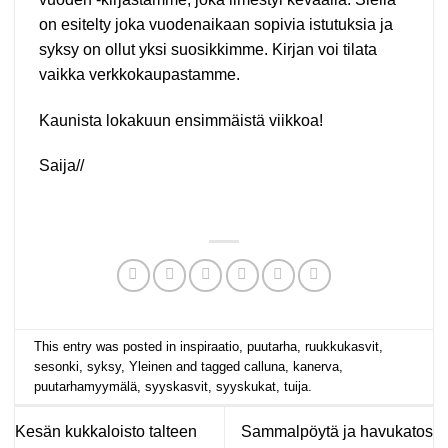
on esitelty joka vuodenaikaan sopivia istutuksia ja
syksy on ollut yksi suosikkimme. Kirjan voi tilata
vaikka verkkokaupastamme.
Kaunista lokakuun ensimmäistä viikkoa!
Saija//
This entry was posted in
inspiraatio
,
puutarha
,
ruukkukasvit
,
sesonki
,
syksy
,
Yleinen
and tagged
calluna
,
kanerva
,
puutarhamyymälä
,
syyskasvit
,
syyskukat
,
tuija
.
Kesän kukkaloisto talteen
Sammalpöytä ja havukatos