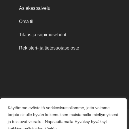
Asiakaspalvelu
Oma tili
Tilaus ja sopimusehdot
Rekisteri- ja tietosuojaseloste
Käytämme evästeitä verkkosivustollamme, jotta voimme
tarjota sinulle hyvän kokemuksen muistamalla mieltymyksesi
Credit
MasterCard
Visa
Visa
ja toistuvat vierailut. Napsauttamalla Hyväksy hyväksyt
Card
Electron
kaikkien evästeiden käytön.