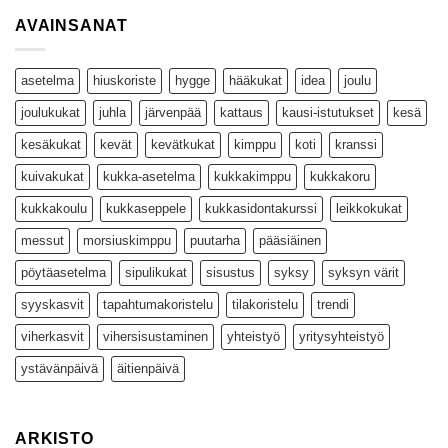
AVAINSANAT
asetelma
hiuskoriste
hygge
hääkukat
idea
joulu
joulukukat
juhla
järvenpää
kattaus
kausi-istutukset
kesä
kesäkukat
kevät
kevätkukat
kimppu
koti
kranssi
kuivakukat
kukka-asetelma
kukkakimppu
kukkakoru
kukkakoulu
kukkaseppele
kukkasidontakurssi
leikkokukat
messut
morsiuskimppu
puutarha
pääsiäinen
pöytäasetelma
sipulikukat
sisustus
syksy
syksyn värit
syyskasvit
tapahtumakoristelu
tilakoristelu
trendi
viherkasvit
vihersisustaminen
yhteistyö
yritysyhteistyö
ystävänpäivä
äitienpäivä
ARKISTO