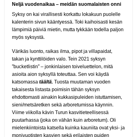
Neljä vuodenaikaa – meidän suomalaisten onni
Syksy on kai virallisesti korkattu lokakuun puolelle
kalenterin sivun kääntyessä. Toki kaihoisasti kesän
lämpimiä päiviä mietin, mutta tykkään todella paljon
myös syksystä.
Värikäs luonto, raikas ilma, pipot ja villapaidat,
takan ja kynttilöiden valo. Tein 2021 syksyn
”bucketlistin” – jonkinlaisen toiveluettelon, mitä
asioita aion syksyllä toteuttaa. Sen voi käydä
katsomassa
täältä
.
Tuosta muutaman vuoden
takaisesta listasta poimisin tähän syksyn
ehdottomasti ainakin kukkasipuleiden istuttamisen,
sieni/metsäretken sekä arboretumissa käynnin.
Viime viikolla kävin Turun kasvitieteellisessä
puutarhassa (joka on vähän kuin arboretum). Oli
mielenkiintoista katsella kuinka kauniita ovat yksi- ja
monivuotisten kasvien sekä erilaisten puiden