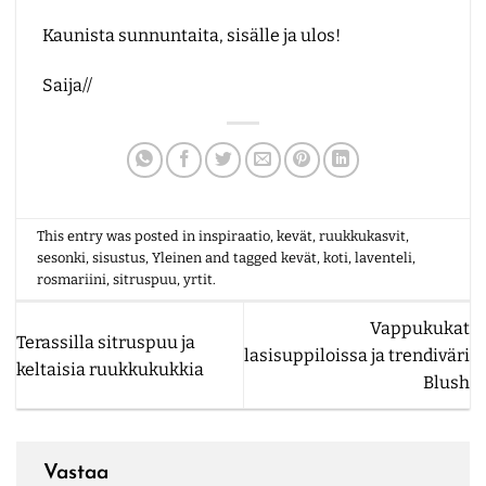
Kaunista sunnuntaita, sisälle ja ulos!
Saija//
This entry was posted in
inspiraatio
,
kevät
,
ruukkukasvit
,
sesonki
,
sisustus
,
Yleinen
and tagged
kevät
,
koti
,
laventeli
,
rosmariini
,
sitruspuu
,
yrtit
.
Vappukukat
Terassilla sitruspuu ja
lasisuppiloissa ja trendiväri
keltaisia ruukkukukkia
Blush
Vastaa