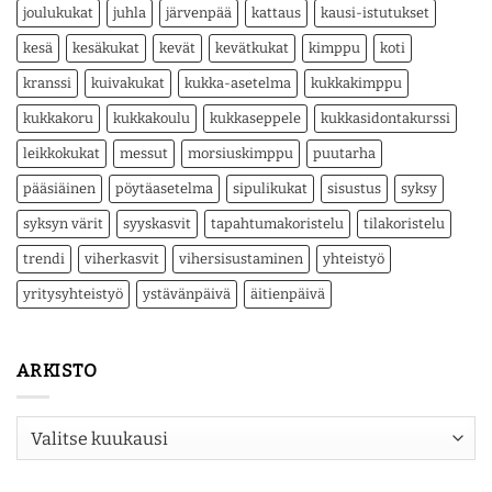
joulukukat
juhla
järvenpää
kattaus
kausi-istutukset
kesä
kesäkukat
kevät
kevätkukat
kimppu
koti
kranssi
kuivakukat
kukka-asetelma
kukkakimppu
kukkakoru
kukkakoulu
kukkaseppele
kukkasidontakurssi
leikkokukat
messut
morsiuskimppu
puutarha
pääsiäinen
pöytäasetelma
sipulikukat
sisustus
syksy
syksyn värit
syyskasvit
tapahtumakoristelu
tilakoristelu
trendi
viherkasvit
vihersisustaminen
yhteistyö
yritysyhteistyö
ystävänpäivä
äitienpäivä
ARKISTO
Arkisto