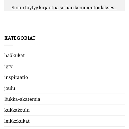
Sinun täytyy
kirjautua sisään
kommentoidaksesi.
KATEGORIAT
hääkukat
igtv
inspiraatio
joulu
Kukka-akatemia
kukkakoulu
leikkokukat