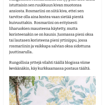
istuttaisin sen ruukkuun kivan muotonsa
ansiosta. Rosmariini on siitä kiva, ettei sen
tarvitse olla aina kostea vaan sietää pientä
kuivuuttakin. Rosmariini on erityisesti
liharuokien mausteena käytetty, mutta
koristeenakin se on kaunis. Juomassa pieni oksa
tai lautasen koristeena pieni yrtinippu, jossa
rosmariinin ja vaikkapa salvian oksa sidottuna
juuttinarulla..
Rungollisia yrttejä vilahti täällä blogissa viime
keväänäkin, käy kurkkaamassa postaus
täältä
.