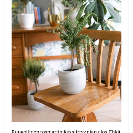
Rungollinen rosmariinikin siirtyy pian ulos. Ehkä