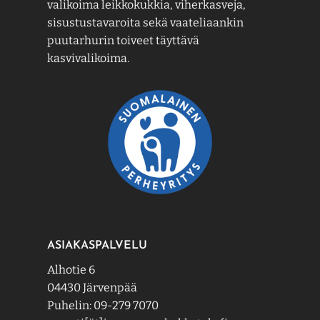
valikoima leikkokukkia, viherkasveja,
sisustustavaroita sekä vaateliaankin
puutarhurin toiveet täyttävä
kasvivalikoima.
ASIAKASPALVELU
Alhotie 6
04430 Järvenpää
Puhelin: 09-279 7070