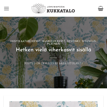
Skip
to
content
INSPIRAATIO
,
KEVÄT
,
RUUKKUKASVIT
,
SESONKI
,
SISUSTUS
,
YLEINEN
Hetken vielä viherkasvit sisällä
POSTED ON
28.4.2019
BY
SAIJA SITOLAHTI