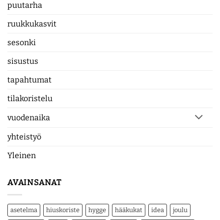
puutarha
ruukkukasvit
sesonki
sisustus
tapahtumat
tilakoristelu
vuodenaika
yhteistyö
Yleinen
AVAINSANAT
asetelma
hiuskoriste
hygge
hääkukat
idea
joulu