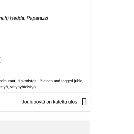
i.h) Hedda, Paparazzi
pahtumat
,
tilakoristelu
,
Yleinen
and tagged
juhla
,
istyö
,
yritysyhteistyö
.
Joulupöytä on katettu ulos