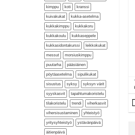
kimppu
koti
kranssi
kuivakukat
kukka-asetelma
kukkakimppu
kukkakoru
kukkakoulu
kukkaseppele
kukkasidontakurssi
leikkokukat
messut
morsiuskimppu
puutarha
pääsiäinen
pöytäasetelma
sipulikukat
sisustus
syksy
syksyn värit
syyskasvit
tapahtumakoristelu
tilakoristelu
trendi
viherkasvit
vihersisustaminen
yhteistyö
yritysyhteistyö
ystävänpäivä
äitienpäivä