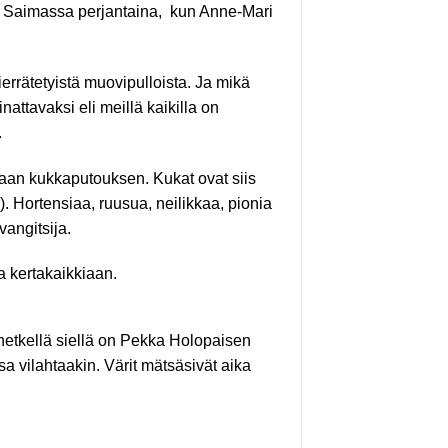
a Saimassa
perjantaina, kun
Anne-Mari
ierrätetyistä muovipulloista. Ja mikä
inattavaksi eli meillä kaikilla on
.
aan kukkaputouksen. Kukat ovat siis
s). Hortensiaa, ruusua, neilikkaa, pionia
vangitsija.
a kertakaikkiaan.
 hetkellä siellä on Pekka Holopaisen
ssa vilahtaakin. Värit mätsäsivät aika