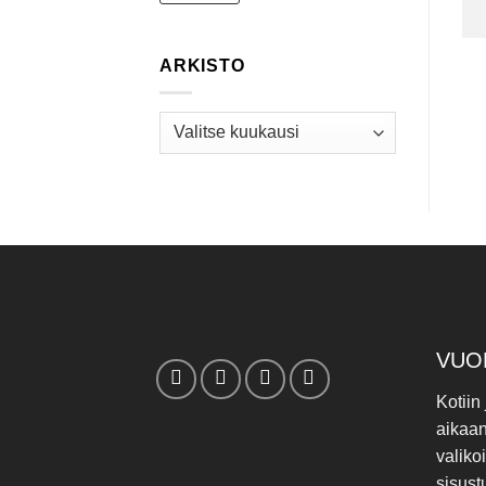
ARKISTO
Arkisto
VUO
Kotiin
aikaa
valiko
sisust