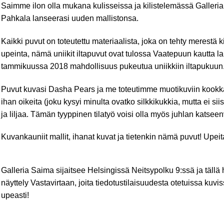
Saimme ilon olla mukana kulisseissa ja kilistelemässä
Galleri
Pahkala
lanseerasi uuden mallistonsa.
Kaikki puvut on toteutettu materiaalista, joka on tehty merestä k
upeinta, nämä uniikit iltapuvut ovat tulossa
Vaatepuun
kautta la
tammikuussa 2018 mahdollisuus pukeutua uniikkiin iltapukuun
Puvut kuvasi
Dasha Pears
ja me toteutimme muotikuviin kookk
ihan oikeita (joku kysyi minulta ovatko silkkikukkia, mutta ei sii
ja liljaa. Tämän tyyppinen tilatyö voisi olla myös juhlan katseen
Kuvankauniit mallit, ihanat kuvat ja tietenkin nämä puvut! Upeit
Galleria Saima sijaitsee Helsingissä Neitsypolku 9:ssä ja tällä
näyttely Vastavirtaan, joita tiedotustilaisuudesta otetuissa kuvi
upeasti!