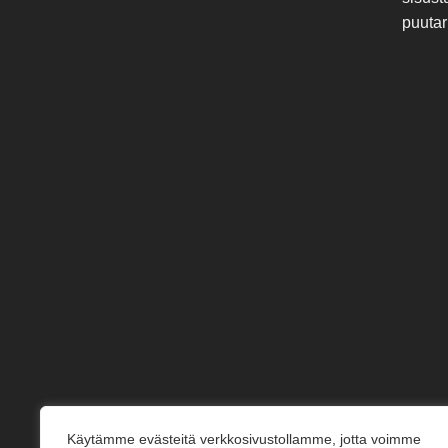
puutar
Käytämme evästeitä verkkosivustollamme, jotta voimme