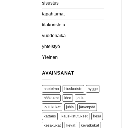
sisustus
tapahtumat
tilakoristelu
vuodenaika
yhteistyö
Yleinen
AVAINSANAT
asetelma
hiuskoriste
hygge
hääkukat
idea
joulu
joulukukat
juhla
järvenpää
kattaus
kausi-istutukset
kesä
kesäkukat
kevät
kevätkukat