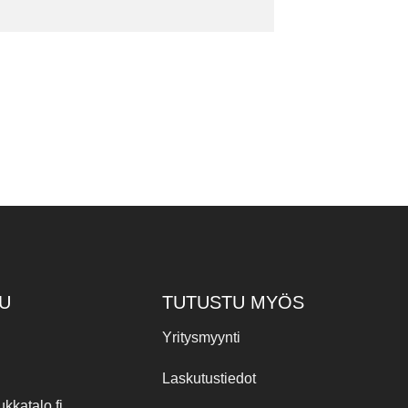
U
TUTUSTU MYÖS
Yritysmyynti
Laskutustiedot
kkatalo.fi