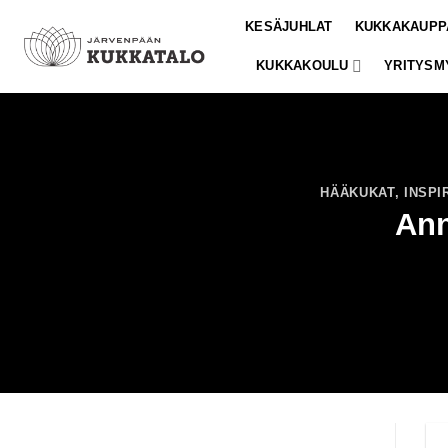
Skip
KESÄJUHLAT
KUKKAKAUPP
to
content
KUKKAKOULU
YRITYSM
HÄÄKUKAT
,
INSPI
Ann