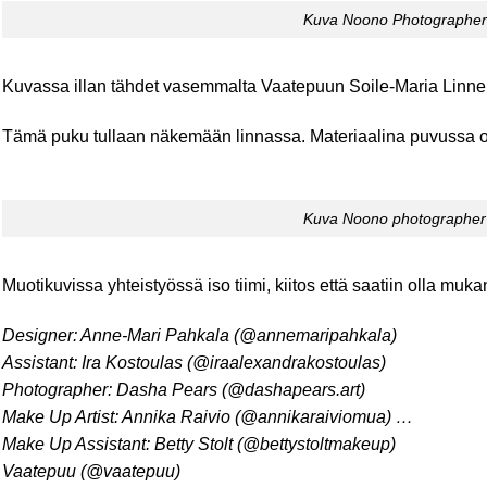
Kuva Noono Photographer
Kuvassa illan tähdet vasemmalta Vaatepuun Soile-Maria Linnemä
Tämä puku tullaan näkemään linnassa. Materiaalina puvussa on
Kuva Noono photographer
Muotikuvissa yhteistyössä iso tiimi, kiitos että saatiin olla mukan
Designer: Anne-Mari Pahkala (@annemaripahkala)
Assistant: Ira Kostoulas (@iraalexandrakostoulas)
Photographer: Dasha Pears (@dashapears.art)
Make Up Artist: Annika Raivio (@annikaraiviomua)
…
Make Up Assistant: Betty Stolt (@bettystoltmakeup)
Vaatepuu (@vaatepuu)