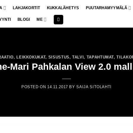
A
LAHJAKORTIT
KUKKALÄHETYS
PUUTARHAMYYMÄLÄ
YYNTI
BLOGI
ME
RAATIO
,
LEIKKOKUKAT
,
SISUSTUS
,
TALVI
,
TAPAHTUMAT
,
TILAKO
e-Mari Pahkalan View 2.0 mall
POSTED ON
14.11.2017
BY
SAIJA SITOLAHTI