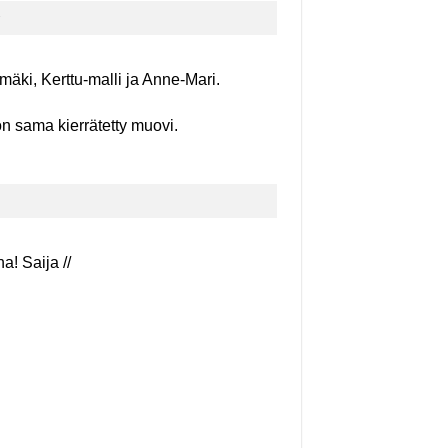
ki, Kerttu-malli ja Anne-Mari.
 sama kierrätetty muovi.
a! Saija //