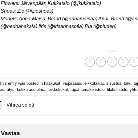
Flowers: Järvenpään Kukkatalo (@jkukkatalo)
Shoes: Zio (@zioshoes)
Models: Anna-Maisa, Brand (@annamaisaa) Anni, Brand (@ann
(@heddahakala) Iiris (@irisannasofia) Pia (@piuden)
This entry was posted in
hääkukat
,
inspiraatio
,
leikkokukat
,
sisustus
,
talvi
,
ta
kierrätys
,
kukka-asetelma
,
leikkokukat
,
tapahtumakoristelu
,
tilakoristelu
,
yhte
Vihreä seinä
Vastaa