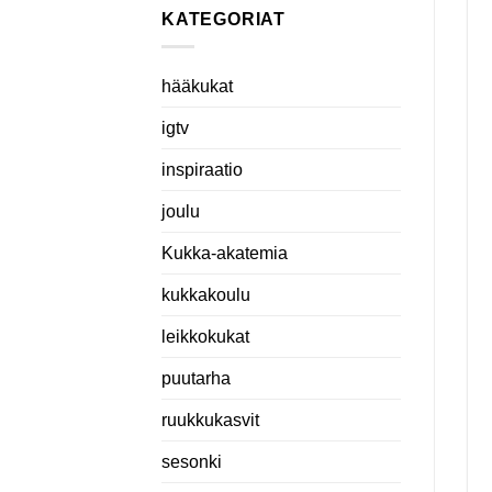
KATEGORIAT
hääkukat
igtv
inspiraatio
joulu
Kukka-akatemia
kukkakoulu
leikkokukat
puutarha
ruukkukasvit
sesonki