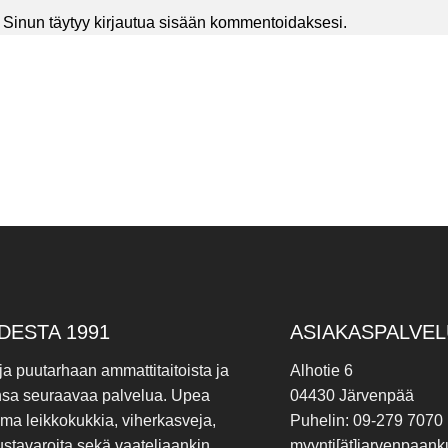
Sinun täytyy
kirjautua sisään
kommentoidaksesi.
DESTA 1991
ASIAKASPALVEL
 ja puutarhaan ammattitaitoista ja
Alhotie 6
nsa seuraavaa palvelua. Upea
04430 Järvenpää
ima leikkokukkia, viherkasveja,
Puhelin: 09-279 7070
ustavaroita sekä vaateliaankin
myynti[ät]jarvenpaanku