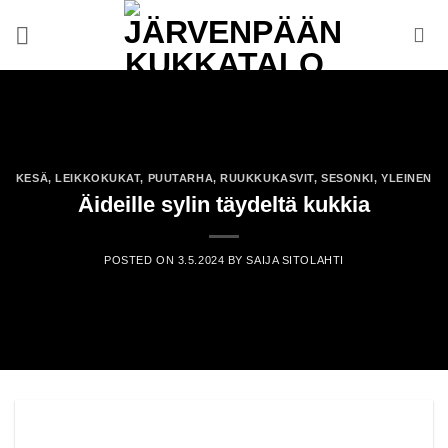
Skip
to
content
KESÄ
,
LEIKKOKUKAT
,
PUUTARHA
,
RUUKKUKASVIT
,
SESONKI
,
YLEINEN
Äideille sylin täydeltä kukkia
POSTED ON
3.5.2024
BY
SAIJA SITOLAHTI