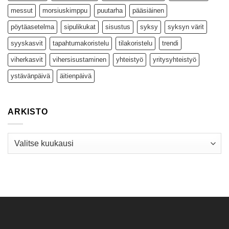
messut
morsiuskimppu
puutarha
pääsiäinen
pöytäasetelma
sipulikukat
sisustus
syksy
syksyn värit
syyskasvit
tapahtumakoristelu
tilakoristelu
trendi
viherkasvit
vihersisustaminen
yhteistyö
yritysyhteistyö
ystävänpäivä
äitienpäivä
ARKISTO
Arkisto