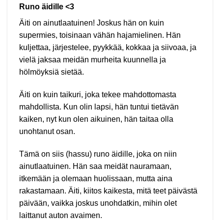
Runo äidille <3
Äiti on ainutlaatuinen! Joskus hän on kuin
supermies, toisinaan vähän hajamielinen. Hän
kuljettaa, järjestelee, pyykkää, kokkaa ja siivoaa, ja
vielä jaksaa meidän murheita kuunnella ja
hölmöyksiä sietää.
Äiti on kuin taikuri, joka tekee mahdottomasta
mahdollista. Kun olin lapsi, hän tuntui tietävän
kaiken, nyt kun olen aikuinen, hän taitaa olla
unohtanut osan.
Tämä on siis (hassu) runo äidille, joka on niin
ainutlaatuinen. Hän saa meidät nauramaan,
itkemään ja olemaan huolissaan, mutta aina
rakastamaan. Äiti, kiitos kaikesta, mitä teet päivästä
päivään, vaikka joskus unohdatkin, mihin olet
laittanut auton avaimen.