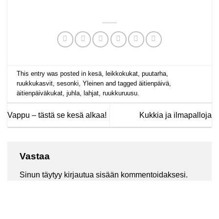
This entry was posted in
kesä
,
leikkokukat
,
puutarha
,
ruukkukasvit
,
sesonki
,
Yleinen
and tagged
äitienpäivä
,
äitienpäiväkukat
,
juhla
,
lahjat
,
ruukkuruusu
.
Vappu – tästä se kesä alkaa!
Kukkia ja ilmapalloja
Vastaa
Sinun täytyy
kirjautua sisään
kommentoidaksesi.