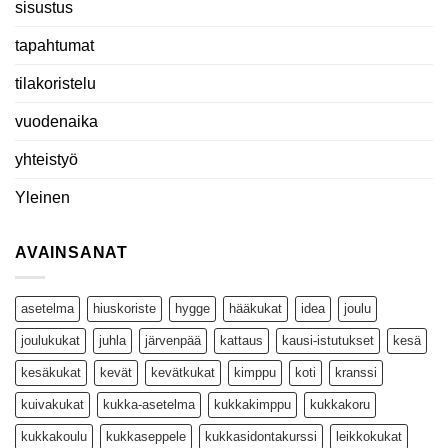
sisustus
tapahtumat
tilakoristelu
vuodenaika
yhteistyö
Yleinen
AVAINSANAT
asetelma
hiuskoriste
hygge
hääkukat
idea
joulu
joulukukat
juhla
järvenpää
kattaus
kausi-istutukset
kesä
kesäkukat
kevät
kevätkukat
kimppu
koti
kranssi
kuivakukat
kukka-asetelma
kukkakimppu
kukkakoru
kukkakoulu
kukkaseppele
kukkasidontakurssi
leikkokukat