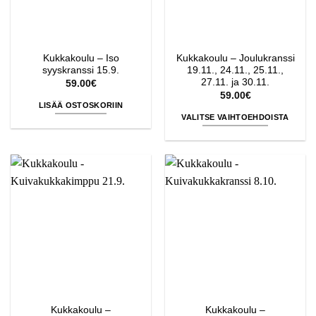
Kukkakoulu – Iso
Kukkakoulu – Joulukranssi
syyskranssi 15.9.
19.11., 24.11., 25.11.,
27.11. ja 30.11.
59.00
€
59.00
€
LISÄÄ OSTOSKORIIN
VALITSE VAIHTOEHDOISTA
Tällä
tuotteella
on
useampi
muunnelma.
Voit
tehdä
valinnat
tuotteen
sivulla.
Kukkakoulu –
Kukkakoulu –