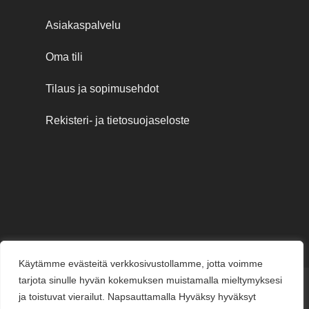
Asiakaspalvelu
Oma tili
Tilaus ja sopimusehdot
Rekisteri- ja tietosuojaseloste
Käytämme evästeitä verkkosivustollamme, jotta voimme
tarjota sinulle hyvän kokemuksen muistamalla mieltymyksesi
Credit
MasterCard
Visa
Visa
ja toistuvat vierailut. Napsauttamalla Hyväksy hyväksyt
Card
Electron