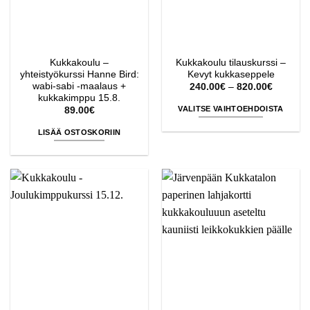
Kukkakoulu –
Kukkakoulu tilauskurssi –
yhteistyökurssi Hanne Bird:
Kevyt kukkaseppele
wabi-sabi -maalaus +
Hintaluo
240.00
€
–
820.00
€
240.00€
kukkakimppu 15.8.
-
VALITSE VAIHTOEHDOISTA
89.00
€
820.00€
Tällä
LISÄÄ OSTOSKORIIN
tuotteella
on
useampi
muunnelma.
Voit
tehdä
valinnat
tuotteen
sivulla.