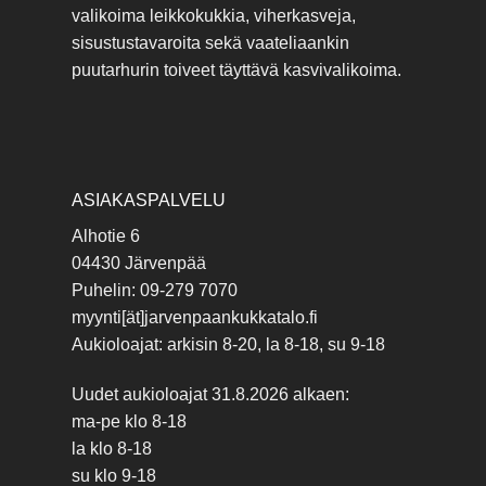
valikoima leikkokukkia, viherkasveja,
sisustustavaroita sekä vaateliaankin
puutarhurin toiveet täyttävä kasvivalikoima.
ASIAKASPALVELU
Alhotie 6
04430 Järvenpää
Puhelin: 09-279 7070
myynti[ät]jarvenpaankukkatalo.fi
Aukioloajat: arkisin 8-20, la 8-18, su 9-18
Uudet aukioloajat 31.8.2026 alkaen:
ma-pe klo 8-18
la klo 8-18
su klo 9-18