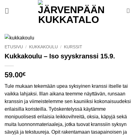
Skip
to
content
ETUSIVU
/
KUKKAKOULU
/
KURSSIT
Kukkakoulu – Iso syyskranssi 15.9.
59.00
€
Tule mukaan tekemään upea syksyinen kranssi itselle tai
vaikka lahjaksi. Illan aikana teemme näyttävän, runsaan
kranssin ja viimeistelemme sen kauniiksi kokonaisuudeksi
erilaisilla koristeilla. Työskentelyssä käytämme
monipuolisesti erilaisia leikkovihreitä, oksia, käpyjä sekä
muita luonnonmateriaaleja, jotka tuovat kranssiin syksyn
sävyjä ja tekstuureja. Opit rakentamaan tasapainoisen ja