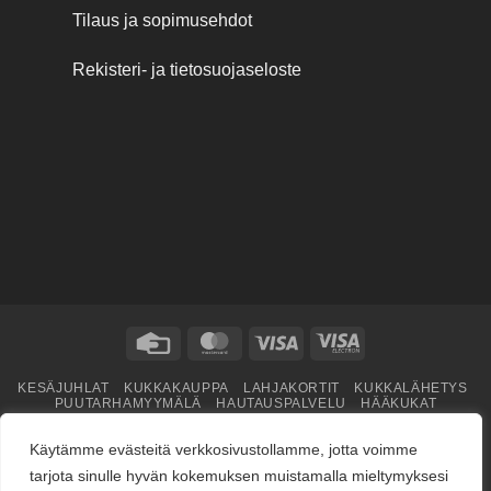
Tilaus ja sopimusehdot
Rekisteri- ja tietosuojaseloste
Credit
MasterCard
Visa
Visa
Card
Electron
KESÄJUHLAT
KUKKAKAUPPA
LAHJAKORTIT
KUKKALÄHETYS
PUUTARHAMYYMÄLÄ
HAUTAUSPALVELU
HÄÄKUKAT
KUKKAKOULU
YRITYSMYYNTI
BLOGI
ME
Copyright © 2026
jarvenpaankukkatalo.fi
Käytämme evästeitä verkkosivustollamme, jotta voimme
tarjota sinulle hyvän kokemuksen muistamalla mieltymyksesi