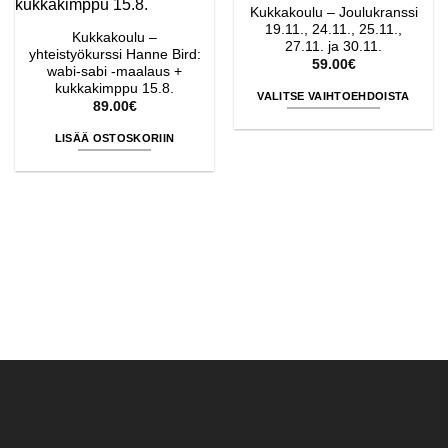
Kukkakoulu – Joulukranssi
19.11., 24.11., 25.11.,
Kukkakoulu –
27.11. ja 30.11.
yhteistyökurssi Hanne Bird:
59.00
€
wabi-sabi -maalaus +
kukkakimppu 15.8.
VALITSE VAIHTOEHDOISTA
89.00
€
Tällä
LISÄÄ OSTOSKORIIN
tuotteella
on
useampi
muunnelma.
Voit
tehdä
valinnat
tuotteen
sivulla.