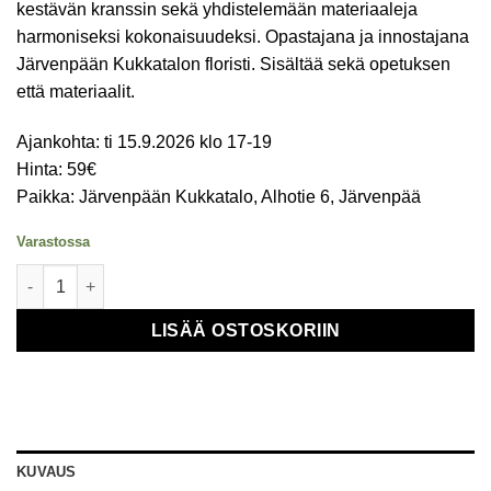
kestävän kranssin sekä yhdistelemään materiaaleja
harmoniseksi kokonaisuudeksi. Opastajana ja innostajana
Järvenpään Kukkatalon floristi. Sisältää sekä opetuksen
että materiaalit.
Ajankohta: ti 15.9.2026 klo 17-19
Hinta: 59€
Paikka: Järvenpään Kukkatalo, Alhotie 6, Järvenpää
Varastossa
Kukkakoulu - Iso syyskranssi 15.9. määrä
LISÄÄ OSTOSKORIIN
KUVAUS