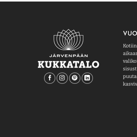
VUO
Kotiin
aikaa
valiko
sisust
puutar
kasviv