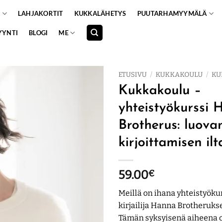
A
LAHJAKORTIT
KUKKALÄHETYS
PUUTARHAMYYMÄLÄ
YYNTI
BLOGI
ME
ETUSIVU
/
KUKKAKOULU
/
KU
Kukkakoulu –
yhteistyökurssi
Brotherus: luova
kirjoittamisen ilta
59.00
€
Meillä on ihana yhteistyökur
kirjailija Hanna Brotheruks
Tämän syksyisenä aiheena 