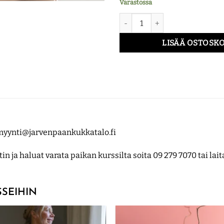
Varastossa
Kukkakoulu - yhteistyökurssi Ha
LISÄÄ OSTOSKO
i myynti@jarvenpaankukkatalo.fi
in ja haluat varata paikan kurssilta soita 09 279 7070 tai la
SEIHIN