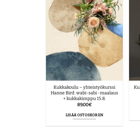
uivakukkakranssi
Kukkakoulu – yhteistyökurssi
Ku
.10.
Hanne Bird: wabi-sabi -maalaus
+ kukkakimppu 15.8.
.00
€
89.00
€
STOSKORIIN
LISÄÄ OSTOSKORIIN