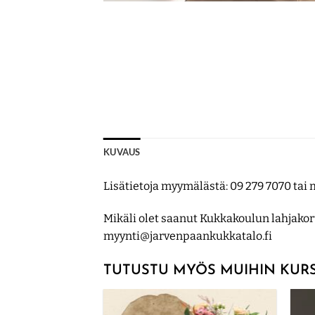
KUVAUS
Lisätietoja myymälästä: 09 279 7070 ta
Mikäli olet saanut Kukkakoulun lahjakort
myynti@jarvenpaankukkatalo.fi
TUTUSTU MYÖS MUIHIN KURS