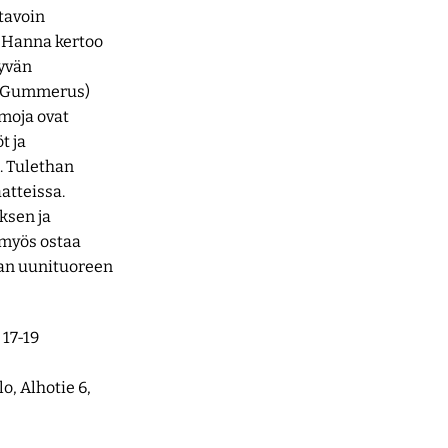
 tavoin
. Hanna kertoo
tyvän
 (Gummerus)
emoja ovat
t ja
. Tulethan
atteissa.
ksen ja
t myös ostaa
an uunituoreen
 17-19
o, Alhotie 6,