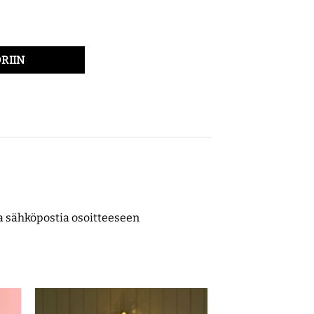
nna Brotherus: luovan kirjoittamisen ilta 19.10. määrä
RIIN
ita sähköpostia osoitteeseen