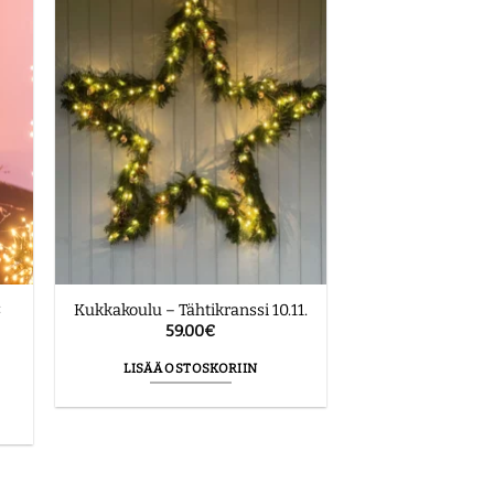
:
Kukkakoulu – Tähtikranssi 10.11.
59.00
€
LISÄÄ OSTOSKORIIN