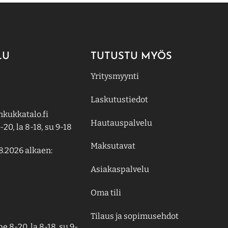
LU
TUTUSTU MYÖS
Yritysmyynti
Laskutustiedot
kukkatalo.fi
Hautauspalvelu
-20, la 8-18, su 9-18
Maksutavat
8.2026 alkaen:
Asiakaspalvelu
Oma tili
Tilaus ja sopimusehdot
e 8-20, la 8-18, su 9-