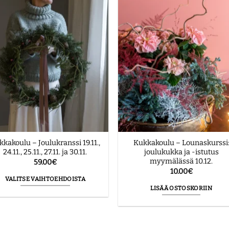
kkakoulu – Joulukranssi 19.11.,
Kukkakoulu – Lounaskurssi
24.11., 25.11., 27.11. ja 30.11.
joulukukka ja -istutus
myymälässä 10.12.
59.00
€
10.00
€
VALITSE VAIHTOEHDOISTA
LISÄÄ OSTOSKORIIN
Tällä
tuotteella
on
useampi