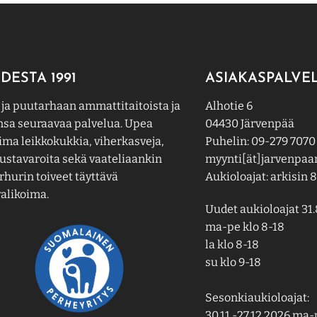
muunnelma.
Voit
tehdä
valinnat
DESTA 1991
ASIAKASPALVE
tuotteen
sivulla.
 ja puutarhaan ammattitaitoista ja
Alhotie 6
nsa seuraavaa palvelua. Upea
04430 Järvenpää
ima leikkokukkia, viherkasveja,
Puhelin: 09-279 7070
ustavaroita sekä vaateliaankin
myynti[ät]jarvenpaan
hurin toiveet täyttävä
Aukioloajat: arkisin 8
alikoima.
Uudet aukioloajat 31.
ma-pe klo 8-18
la klo 8-18
su klo 9-18
Sesonkiaukioloajat:
30.11.-27.12.2026 ma-p