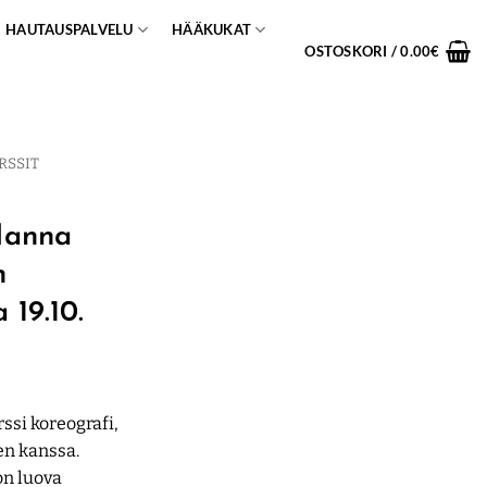
HAUTAUSPALVELU
HÄÄKUKAT
OSTOSKORI /
0.00
€
RSSIT
 Hanna
n
 19.10.
ssi koreografi,
en kanssa.
on luova