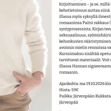
kirjoittaminen – ja se, millä
kehotietoisuus auttaa siinä
illassa myös syksyllä ilmes
romaaninsa Paitsi rakkaus
syntyprosessista. Kirjan te
seksuaalisuus, syömishäiriö
kehonkuvien vääristyminen
avoimin mielin rennoissa va
Kurssimaksu sisältää opetu
tarvittavat materiaalit. Voi
illassa Hannan signeeraam
romaanin.
Ajankohta: ma 19.10.2026 klo
Hinta: 59€
Paikka: Järvenpään Kukkatal
Järvenpää