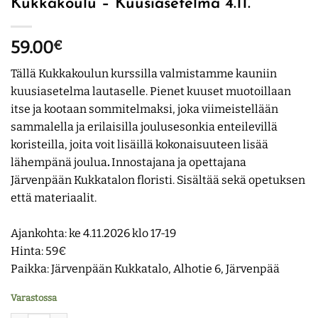
Kukkakoulu – Kuusiasetelma 4.11.
59.00
€
Tällä Kukkakoulun kurssilla valmistamme kauniin
kuusiasetelma lautaselle. Pienet kuuset muotoillaan
itse ja kootaan sommitelmaksi, joka viimeistellään
sammalella ja erilaisilla joulusesonkia enteilevillä
koristeilla, joita voit lisäillä kokonaisuuteen lisää
lähempänä joulua
.
Innostajana ja opettajana
Järvenpään Kukkatalon floristi. Sisältää sekä opetuksen
että materiaalit.
Ajankohta: ke 4.11.2026 klo 17-19
Hinta: 59€
Paikka: Järvenpään Kukkatalo, Alhotie 6, Järvenpää
Varastossa