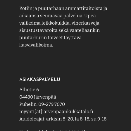
Kotiin ja puutarhaan ammattitaitoista ja
aikaansa seuraavaa palvelua. Upea
valikoima leikkokukkia, viherkasveja,
sisustustavaroita sekä vaateliaankin
puutarhurin toiveet täyttävä
kasvivalikoima.
ASIAKASPALVELU
Alhotie 6
04430 Järvenpää
Puhelin: 09-279 7070
myynti[ät]jarvenpaankukkatalo.fi
Aukioloajat: arkisin 8-20, la 8-18, su 9-18