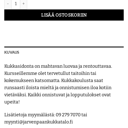
Kukkakoulu - Kuusiasetelma 4.11. määrä
LISÄÄ OSTOSKORIIN
KUVAUS
Kukkasidonta on mahtavan luovaa ja rentouttavaa.
Kursseillemme olet tervetullut taitoihin tai
kokemukseen katsomatta. Kukkakoulusta saat
runsaasti iloista mieltä ja onnistumisen iloa kotiin
vietäväksi. Kaikki onnistuvat ja lopputulokset ovat
upeita!
Lisätietoja myymälästä: 09 279 7070 tai
myynti@jarvenpaankukkatalo.fi