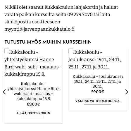
Mikäli olet saanut Kukkakoulun lahjakortin ja haluat
varata paikan kurssilta soita 09 279 7070 tai laita
sähköpostia osoitteeseen
myynti@jarvenpaankukkatalo.fi
TUTUSTU MYÖS MUIHIN KURSSEIHIN
Kukkakoulu – Joulukranssi
19.11., 24.11., 25.11., 27.11. ja
Kukkakoulu –
30.11.
yhteistyökurssi Hanne Bird:
59.00
€
wabi-sabi -maalaus +
kukkakimppu 15.8.
VALITSE VAIHTOEHDOISTA
89.00
€
Tällä
LISÄÄ OSTOSKORIIN
tuotteella
on
useampi