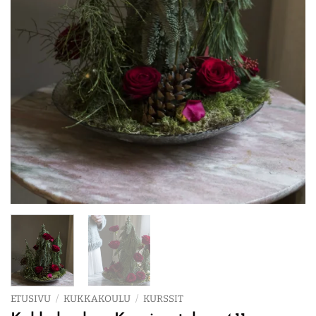
ETUSIVU
/
KUKKAKOULU
/
KURSSIT