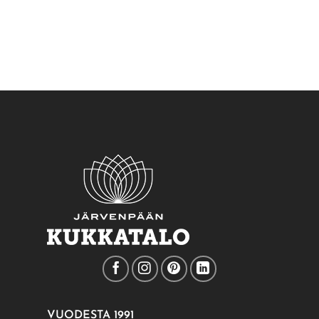
muunnelma.
Voit
tehdä
valinnat
tuotteen
sivulla.
VUODESTA 1991