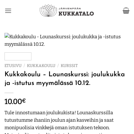
Skip
to
content
ETUSIVU
/
KUKKAKOULU
/
KURSSIT
Kukkakoulu – Lounaskurssi: joulukukka
ja -istutus myymälässä 10.12.
10.00
€
Tule innostumaan joulukukista! Lounaskurssilla
tutustumme ihaniin joulun ajan kasveihin ja saat
monipuolisia vinkkejä oman istutuksen tekoon.