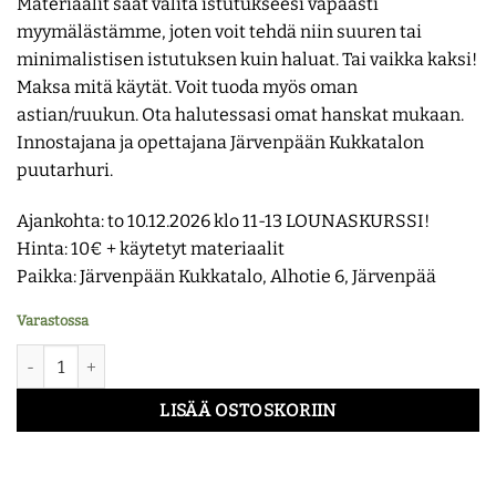
Materiaalit saat valita istutukseesi vapaasti
myymälästämme, joten voit tehdä niin suuren tai
minimalistisen istutuksen kuin haluat. Tai vaikka kaksi!
Maksa mitä käytät. Voit tuoda myös oman
astian/ruukun. Ota halutessasi omat hanskat mukaan.
Innostajana ja opettajana Järvenpään Kukkatalon
puutarhuri.
Ajankohta: to 10.12.2026 klo 11-13 LOUNASKURSSI!
Hinta: 10€ + käytetyt materiaalit
Paikka: Järvenpään Kukkatalo, Alhotie 6, Järvenpää
Varastossa
Kukkakoulu - Lounaskurssi: joulukukka ja -istutus myymälässä 1
LISÄÄ OSTOSKORIIN