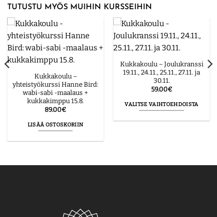
TUTUSTU MYÖS MUIHIN KURSSEIHIN
Kukkakoulu – Joulukranssi
19.11., 24.11., 25.11., 27.11. ja
Kukkakoulu –
30.11.
yhteistyökurssi Hanne Bird:
59.00
€
wabi-sabi -maalaus +
kukkakimppu 15.8.
VALITSE VAIHTOEHDOISTA
89.00
€
Tällä
LISÄÄ OSTOSKORIIN
tuotteella
on
useampi
muunnelma.
Voit
tehdä
valinnat
tuotteen
sivulla.