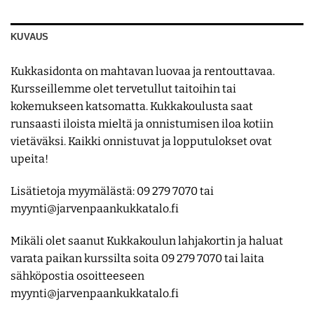
KUVAUS
Kukkasidonta on mahtavan luovaa ja rentouttavaa.
Kursseillemme olet tervetullut taitoihin tai
kokemukseen katsomatta. Kukkakoulusta saat
runsaasti iloista mieltä ja onnistumisen iloa kotiin
vietäväksi. Kaikki onnistuvat ja lopputulokset ovat
upeita!
Lisätietoja myymälästä: 09 279 7070 tai
myynti@jarvenpaankukkatalo.fi
Mikäli olet saanut Kukkakoulun lahjakortin ja haluat
varata paikan kurssilta soita 09 279 7070 tai laita
sähköpostia osoitteeseen
myynti@jarvenpaankukkatalo.fi