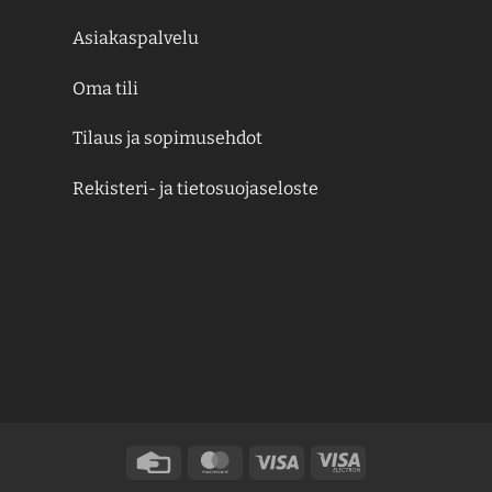
Asiakaspalvelu
Oma tili
Tilaus ja sopimusehdot
Rekisteri- ja tietosuojaseloste
Credit
MasterCard
Visa
Visa
Card
Electron