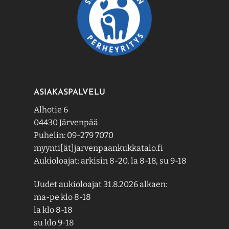
ASIAKASPALVELU
Alhotie 6
04430 Järvenpää
Puhelin: 09-279 7070
myynti[ät]jarvenpaankukkatalo.fi
Aukioloajat: arkisin 8-20, la 8-18, su 9-18
Uudet aukioloajat 31.8.2026 alkaen:
ma-pe klo 8-18
la klo 8-18
su klo 9-18