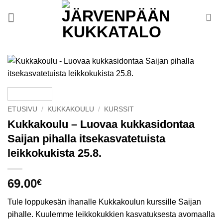
Skip
to
content
ETUSIVU
/
KUKKAKOULU
/
KURSSIT
Kukkakoulu – Luovaa kukkasidontaa
Saijan pihalla itsekasvatetuista
leikkokukista 25.8.
69.00
€
Tule loppukesän ihanalle Kukkakoulun kurssille Saijan
pihalle. Kuulemme leikkokukkien kasvatuksesta avomaalla