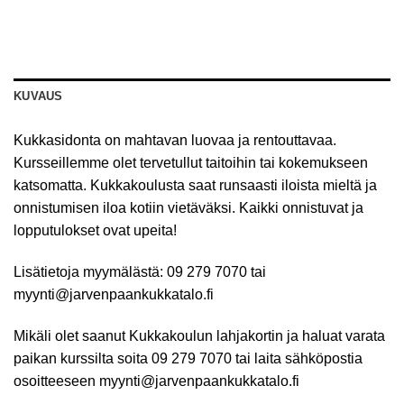
KUVAUS
Kukkasidonta on mahtavan luovaa ja rentouttavaa.
Kursseillemme olet tervetullut taitoihin tai kokemukseen
katsomatta. Kukkakoulusta saat runsaasti iloista mieltä ja
onnistumisen iloa kotiin vietäväksi. Kaikki onnistuvat ja
lopputulokset ovat upeita!
Lisätietoja myymälästä: 09 279 7070 tai
myynti@jarvenpaankukkatalo.fi
Mikäli olet saanut Kukkakoulun lahjakortin ja haluat varata
paikan kurssilta soita 09 279 7070 tai laita sähköpostia
osoitteeseen myynti@jarvenpaankukkatalo.fi