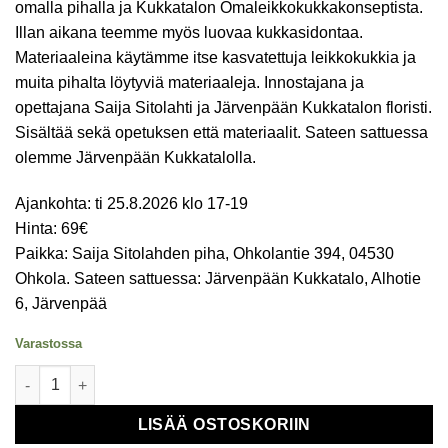
omalla pihalla ja Kukkatalon Omaleikkokukkakonseptista.
Illan aikana teemme myös luovaa kukkasidontaa.
Materiaaleina käytämme itse kasvatettuja leikkokukkia ja
muita pihalta löytyviä materiaaleja. Innostajana ja
opettajana Saija Sitolahti ja Järvenpään Kukkatalon floristi.
Sisältää sekä opetuksen että materiaalit. Sateen sattuessa
olemme Järvenpään Kukkatalolla.
Ajankohta: ti 25.8.2026 klo 17-19
Hinta: 69€
Paikka: Saija Sitolahden piha, Ohkolantie 394, 04530
Ohkola. Sateen sattuessa: Järvenpään Kukkatalo, Alhotie
6, Järvenpää
Varastossa
Kukkakoulu - Luovaa kukkasidontaa Saijan pihalla itsekasvatetu
LISÄÄ OSTOSKORIIN