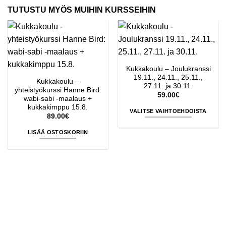
TUTUSTU MYÖS MUIHIN KURSSEIHIN
Kukkakoulu – Joulukranssi
19.11., 24.11., 25.11.,
Kukkakoulu –
27.11. ja 30.11.
yhteistyökurssi Hanne Bird:
59.00
€
wabi-sabi -maalaus +
kukkakimppu 15.8.
VALITSE VAIHTOEHDOISTA
89.00
€
Tällä
LISÄÄ OSTOSKORIIN
tuotteella
on
useampi
muunnelma.
Voit
tehdä
valinnat
tuotteen
sivulla.