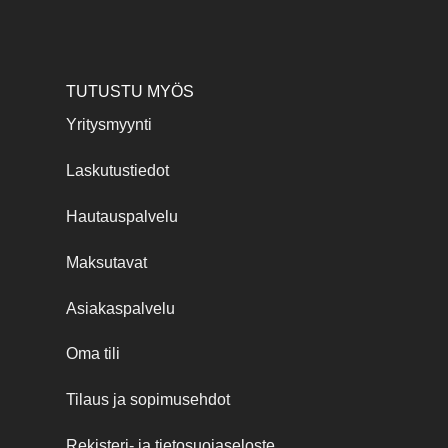
TUTUSTU MYÖS
Yritysmyynti
Laskutustiedot
Hautauspalvelu
Maksutavat
Asiakaspalvelu
Oma tili
Tilaus ja sopimusehdot
Rekisteri- ja tietosuojaseloste