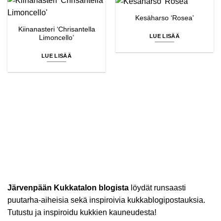
Kesäharso ‘Rosea’
Kiinanasteri ‘Chrisantella
LUE LISÄÄ
Limoncello’
LUE LISÄÄ
Järvenpään Kukkatalon blogista
löydät runsaasti
puutarha-aiheisia sekä inspiroivia kukkablogipostauksia.
Tutustu ja inspiroidu kukkien kauneudesta!