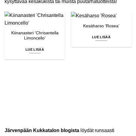
kysyttävää kesäkukista tai muista puutarhatuotteista!
Kesäharso ‘Rosea’
Kiinanasteri ‘Chrisantella
LUE LISÄÄ
Limoncello’
LUE LISÄÄ
Järvenpään Kukkatalon blogista
löydät runsaasti