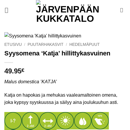
Skip
to
content
ETUSIVU
/
PUUTARHAKASVIT
/
HEDELMÄPUUT
Syysomena ‘Katja’ hillittykasvuinen
49.95
€
Malus domestica ’KATJA’
Katja on hapokas ja mehukas vaaleamaltoinen omena,
joka kypsyy syyskuussa ja säilyy aina joulukuuhun asti.