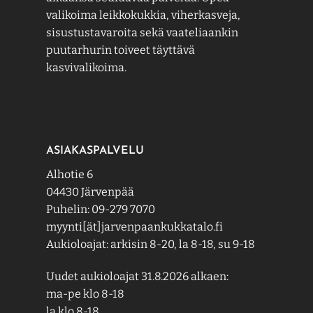
valikoima leikkokukkia, viherkasveja,
sisustustavaroita sekä vaateliaankin
puutarhurin toiveet täyttävä
kasvivalikoima.
ASIAKASPALVELU
Alhotie 6
04430 Järvenpää
Puhelin: 09-279 7070
myynti[ät]jarvenpaankukkatalo.fi
Aukioloajat: arkisin 8-20, la 8-18, su 9-18
Uudet aukioloajat 31.8.2026 alkaen:
ma-pe klo 8-18
la klo 8-18