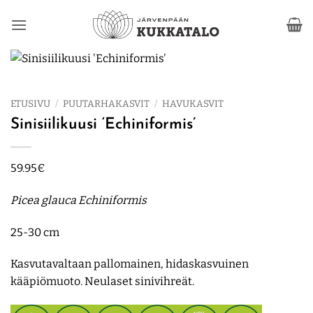
Skip
to
content
ETUSIVU
/
PUUTARHAKASVIT
/
HAVUKASVIT
Sinisiilikuusi ‘Echiniformis’
59.95
€
Picea glauca Echiniformis
25-30 cm
Kasvutavaltaan pallomainen, hidaskasvuinen
kääpiömuoto. Neulaset sinivihreät.