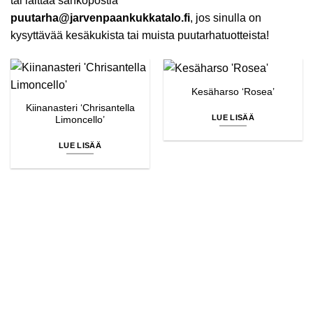
tai laittaa sähköpostia
puutarha@jarvenpaankukkatalo.fi
, jos sinulla on
kysyttävää kesäkukista tai muista puutarhatuotteista!
Kesäharso ‘Rosea’
Kiinanasteri ‘Chrisantella
LUE LISÄÄ
Limoncello’
LUE LISÄÄ