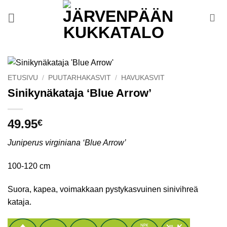
Skip
to
content
ETUSIVU
/
PUUTARHAKASVIT
/
HAVUKASVIT
Sinikynäkataja ‘Blue Arrow’
49.95
€
Juniperus virginiana ‘Blue Arrow’
100-120 cm
Suora, kapea, voimakkaan pystykasvuinen sinivihreä
kataja.