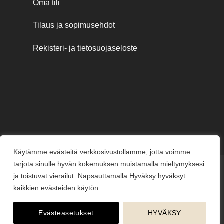
Oma tili
Tilaus ja sopimusehdot
Rekisteri- ja tietosuojaseloste
Käytämme evästeitä verkkosivustollamme, jotta voimme
tarjota sinulle hyvän kokemuksen muistamalla mieltymyksesi
Credit
MasterCard
Visa
Visa
ja toistuvat vierailut. Napsauttamalla Hyväksy hyväksyt
Card
Electron
kaikkien evästeiden käytön.
KESÄJUHLAT
KUKKAKAUPPA
LAHJAKORTIT
KUKKALÄHETYS
PUUTARHAMYYMÄLÄ
HAUTAUSPALVELU
HÄÄKUKAT
KUKKAKOULU
YRITYSMYYNTI
BLOGI
ME
Evästeasetukset
HYVÄKSY
Copyright © 2026
jarvenpaankukkatalo.fi