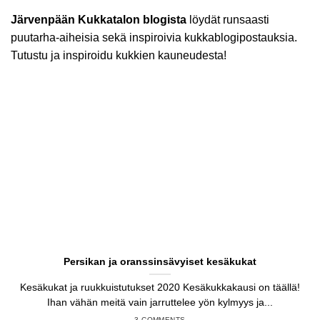
Järvenpään Kukkatalon blogista
löydät runsaasti
puutarha-aiheisia sekä inspiroivia kukkablogipostauksia.
Tutustu ja inspiroidu kukkien kauneudesta!
Persikan ja oranssinsävyiset kesäkukat
Kesäkukat ja ruukkuistutukset 2020 Kesäkukkakausi on täällä!
Ihan vähän meitä vain jarruttelee yön kylmyys ja...
3 COMMENTS