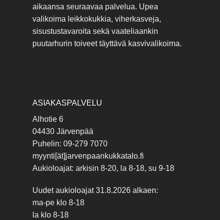
aikaansa seuraavaa palvelua. Upea
valikoima leikkokukkia, viherkasveja,
sisustustavaroita sekä vaateliaankin
puutarhurin toiveet täyttävä kasvivalikoima.
ASIAKASPALVELU
Alhotie 6
04430 Järvenpää
Puhelin: 09-279 7070
myynti[ät]jarvenpaankukkatalo.fi
Aukioloajat: arkisin 8-20, la 8-18, su 9-18
Uudet aukioloajat 31.8.2026 alkaen:
ma-pe klo 8-18
la klo 8-18