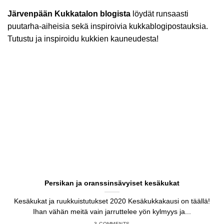
Järvenpään Kukkatalon blogista
löydät runsaasti
puutarha-aiheisia sekä inspiroivia kukkablogipostauksia.
Tutustu ja inspiroidu kukkien kauneudesta!
Persikan ja oranssinsävyiset kesäkukat
Kesäkukat ja ruukkuistutukset 2020 Kesäkukkakausi on täällä!
Ihan vähän meitä vain jarruttelee yön kylmyys ja...
3 COMMENTS