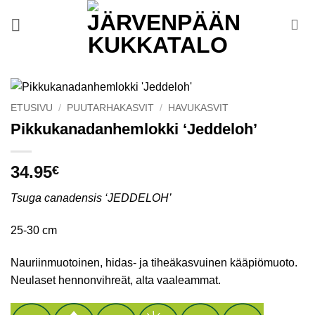
Skip
to
content
ETUSIVU
/
PUUTARHAKASVIT
/
HAVUKASVIT
Pikkukanadanhemlokki ‘Jeddeloh’
34.95
€
Tsuga canadensis ‘JEDDELOH’
25-30 cm
Nauriinmuotoinen, hidas- ja tiheäkasvuinen kääpiömuoto.
Neulaset hennonvihreät, alta vaaleammat.