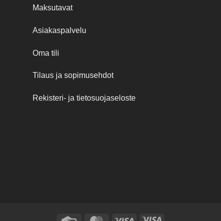
Maksutavat
Asiakaspalvelu
Oma tili
Tilaus ja sopimusehdot
Rekisteri- ja tietosuojaseloste
Credit
MasterCard
Visa
Visa