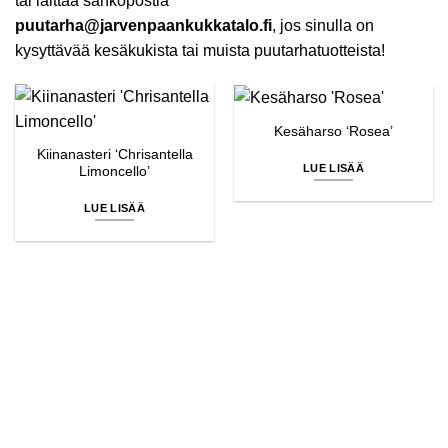
tai laittaa sähköpostia
puutarha@jarvenpaankukkatalo.fi
, jos sinulla on
kysyttävää kesäkukista tai muista puutarhatuotteista!
Kesäharso ‘Rosea’
Kiinanasteri ‘Chrisantella
LUE LISÄÄ
Limoncello’
LUE LISÄÄ