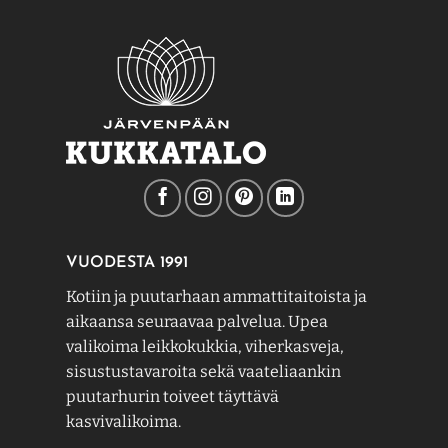
tehdä
tehdä
valinnat
valinnat
tuotteen
tuotteen
sivulla.
sivulla.
VUODESTA 1991
Kotiin ja puutarhaan ammattitaitoista ja
aikaansa seuraavaa palvelua. Upea
valikoima leikkokukkia, viherkasveja,
sisustustavaroita sekä vaateliaankin
puutarhurin toiveet täyttävä
kasvivalikoima.