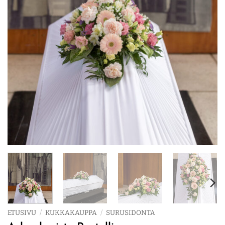
ETUSIVU
/
KUKKAKAUPPA
/
SURUSIDONTA