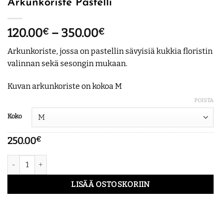
Arkunkoriste Pastelli
Hintaluokka:
120.00
€
–
350.00
€
120.00€
Arkunkoriste, jossa on pastellin sävyisiä kukkia floristin
-
valinnan sekä sesongin mukaan.
350.00€
Kuvan arkunkoriste on kokoa M
POISTA
Koko
250.00
€
Arkunkoriste Pastelli määrä
LISÄÄ OSTOSKORIIN