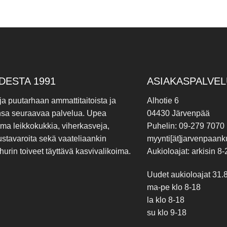
DESTA 1991
ASIAKASPALVEL
 ja puutarhaan ammattitaitoista ja
Alhotie 6
nsa seuraavaa palvelua. Upea
04430 Järvenpää
ima leikkokukkia, viherkasveja,
Puhelin: 09-279 7070
ustavaroita sekä vaateliaankin
myynti[ät]jarvenpaanku
hurin toiveet täyttävä kasvivalikoima.
Aukioloajat: arkisin 8-
Uudet aukioloajat 31.
ma-pe klo 8-18
la klo 8-18
su klo 9-18