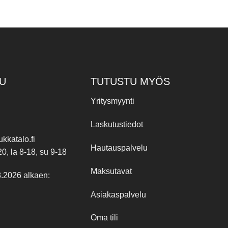
tuotte
on
usea
muun
Voit
tehdä
valin
U
TUTUSTU MYÖS
tuott
Yritysmyynti
sivull
Laskutustiedot
kkatalo.fi
Hautauspalvelu
20, la 8-18, su 9-18
Maksutavat
8.2026 alkaen:
Asiakaspalvelu
Oma tili