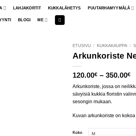
A
LAHJAKORTIT
KUKKALÄHETYS
PUUTARHAMYYMÄLÄ
YYNTI
BLOGI
ME
ETUSIVU
/
KUKKAKAUPPA
/
Arkunkoriste Ne
H
120.00
–
350.00
€
€
1
Arkunkoriste, jossa on neilik
-
sävyisiä kukkia floristin vali
3
sesongin mukaan.
Kuvan arkunkoriste on kokoa
Koko