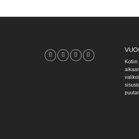
VUO
Kotiin
aikaa
valiko
sisust
puutar