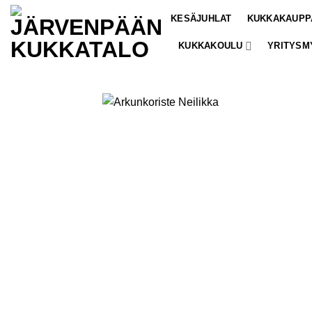
Skip
KESÄJUHLAT
KUKKAKAUPP
to
content
KUKKAKOULU
YRITYSM