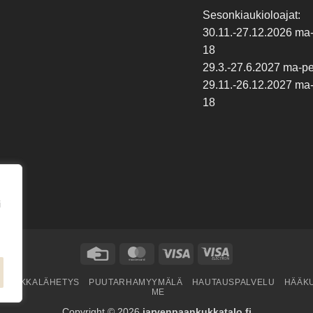
Sesonkiaukioloajat:
30.11.-27.12.2026 ma-p
18
29.3.-27.6.2027 ma-pe 
29.11.-26.12.2027 ma-p
18
i
Credit
MasterCard
Visa
Visa
Card
Electron
KUKKALÄHETYS
PUUTARHAMYYMÄLÄ
HAUTAUSPALVELU
HÄÄK
ME
Copyright © 2026
jarvenpaankukkatalo.fi