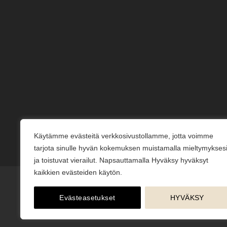
Käytämme evästeitä verkkosivustollamme, jotta voimme
tarjota sinulle hyvän kokemuksen muistamalla mieltymykses
ja toistuvat vierailut. Napsauttamalla Hyväksy hyväksyt
kaikkien evästeiden käytön.
Evästeasetukset
HYVÄKSY
KESÄJUHLAT
KUKKAKAUPPA
LAHJAKORTIT