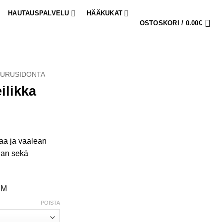
HAUTAUSPALVELU
HÄÄKUKAT
OSTOSKORI /
0.00
€
SURUSIDONTA
ilikka
intaluokka:
20.00€
kaa ja vaalean
nnan sekä
50.00€
 M
POISTA