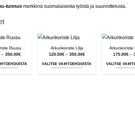
pu-tunnus
merkkinä suomalaisesta työstä ja suunnittelusta.
et
riste Ruusu
Arkunkoriste Lilja
Arkunkoriste 
Hintaluokka:
Hintaluokka:
€
–
350.00
€
120.00
€
–
350.00
€
175.00
€
–
120.00€
120.00€
-
-
AIHTOEHDOISTA
VALITSE VAIHTOEHDOISTA
VALITSE VAIH
350.00€
350.00€
Tällä
Tällä
Tä
tuotteella
tuotteella
tu
on
on
o
useampi
useampi
u
muunnelma.
muunnelma.
m
Voit
Voit
Vo
tehdä
tehdä
te
valinnat
valinnat
va
tuotteen
tuotteen
tu
sivulla.
sivulla.
si