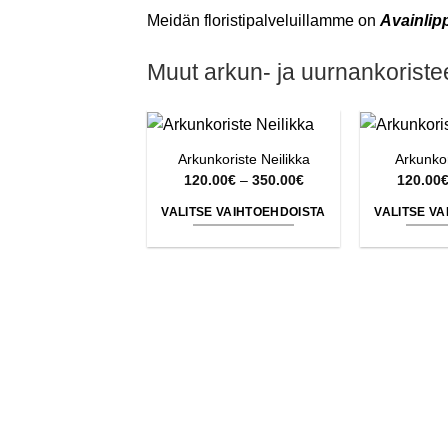
Meidän floristipalveluillamme on
Avainlip
Muut arkun- ja uurnankoriste
Arkunkoriste Neilikka
Arkunko
Hintaluokka:
120.00
€
–
350.00
€
120.00
120.00€
-
VALITSE VAIHTOEHDOISTA
VALITSE V
350.00€
Tällä
tuotteella
on
useampi
muunnelma.
Voit
tehdä
valinnat
tuotteen
sivulla.