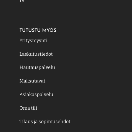
18
TUTUSTU MYÖS
Yritysmyynti
Laskutustiedot
Hautauspalvelu
Maksutavat
Asiakaspalvelu
Oma tili
Tilaus ja sopimusehdot