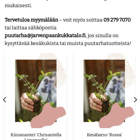
mukaisesti.
Tervetuloa myymälään
– voit myös soittaa
09 279 7070
tai laittaa sähköpostia
puutarha@jarvenpaankukkatalo.fi
, jos sinulla on
kysyttävää kesäkukista tai muista puutarhatuotteista!
Kiinanasteri ‘Chrisantella
Kesäharso ‘Rosea’