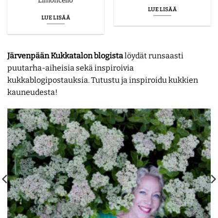
Limoncello’
LUE LISÄÄ
LUE LISÄÄ
Järvenpään Kukkatalon blogista
löydät runsaasti
puutarha-aiheisia sekä inspiroivia
kukkablogipostauksia. Tutustu ja inspiroidu kukkien
kauneudesta!