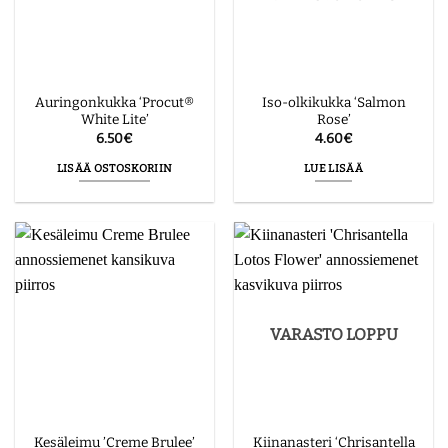
Auringonkukka ‘Procut®
Iso-olkikukka ‘Salmon
White Lite’
Rose’
6.50
€
4.60
€
LISÄÄ OSTOSKORIIN
LUE LISÄÄ
VARASTO LOPPU
Kiinanasteri ‘Chrisantella
Kesäleimu ’Creme Brulee’