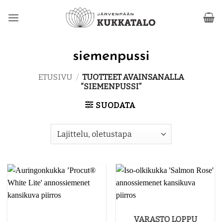
Skip
to
content
siemenpussi
ETUSIVU
/
TUOTTEET AVAINSANALLA
“SIEMENPUSSI”
SUODATA
VARASTO LOPPU