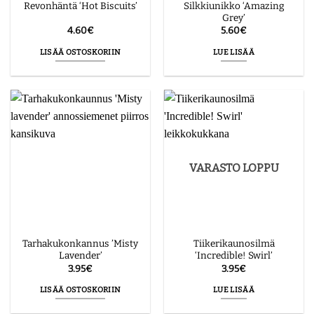
Silkkiunikko ‘Amazing
Revonhäntä ‘Hot Biscuits’
Grey’
4.60
€
5.60
€
LISÄÄ OSTOSKORIIN
LUE LISÄÄ
VARASTO LOPPU
Tarhakukonkannus ’Misty
Tiikerikaunosilmä
Lavender’
‘Incredible! Swirl’
3.95
€
3.95
€
LISÄÄ OSTOSKORIIN
LUE LISÄÄ