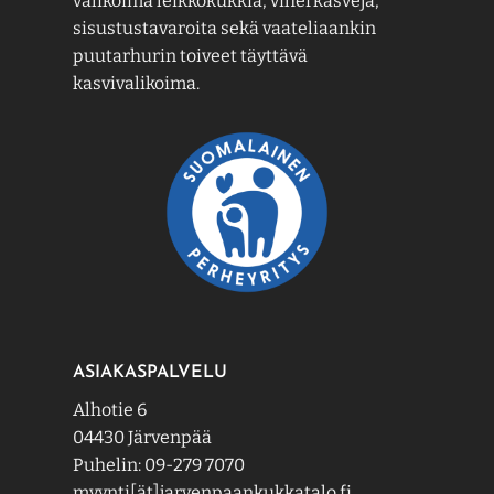
valikoima leikkokukkia, viherkasveja,
sisustustavaroita sekä vaateliaankin
puutarhurin toiveet täyttävä
kasvivalikoima.
ASIAKASPALVELU
Alhotie 6
04430 Järvenpää
Puhelin: 09-279 7070
myynti[ät]jarvenpaankukkatalo.fi