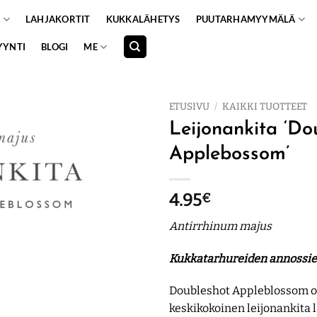
A
LAHJAKORTIT
KUKKALÄHETYS
PUUTARHAMYYMÄLÄ
YYNTI
BLOGI
ME
ETUSIVU
/
KAIKKI TUOTTEET
Leijonankita ‘Do
Applebossom’
4.95
€
Antirrhinum majus
Kukkatarhureiden
annossi
Doubleshot Appleblossom o
keskikokoinen leijonankita l