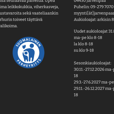
nsa seuraavaa palvelua. Upea
04430 Järvenpää
ima leikkokukkia, viherkasveja,
Puhelin: 09-279 7070
ustavaroita sekä vaateliaankin
myynti[ät]jarvenpaan
hurin toiveet täyttävä
Aukioloajat: arkisin 8
alikoima.
Uudet aukioloajat 31.
ma-pe klo 8-18
la klo 8-18
su klo 9-18
Sesonkiaukioloajat:
30.11.-27.12.2026 ma-p
18
29.3.-27.6.2027 ma-pe 
29.11.-26.12.2027 ma-p
18