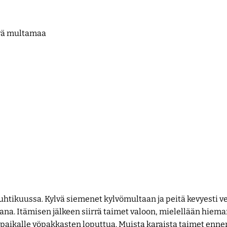
evä multamaa
uhtikuussa. Kylvä siemenet kylvömultaan ja peitä kevyesti ver
ana. Itämisen jälkeen siirrä taimet valoon, mielellään hieman
upaikalle yöpakkasten loputtua. Muista karaista taimet ennen