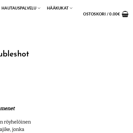
HAUTAUSPALVELU
HÄÄKUKAT
OSTOSKORI /
0.00
€
ubleshot
emenet
n röyhelöinen
ajike, jonka