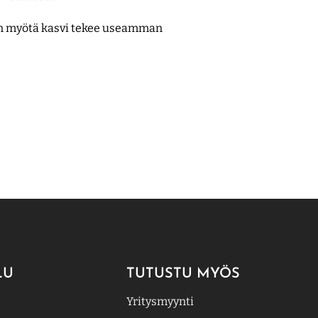
an myötä kasvi tekee useamman
LU
TUTUSTU MYÖS
Yritysmyynti