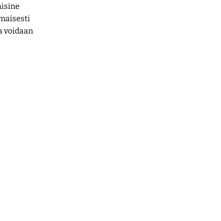
aisine
maisesti
ja voidaan