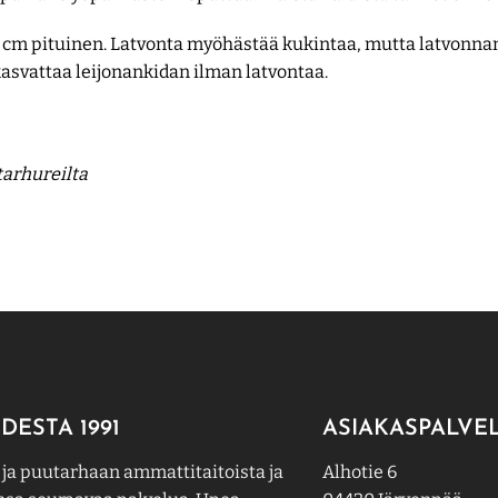
0 cm pituinen. Latvonta myöhästää kukintaa, mutta latvonn
kasvattaa leijonankidan ilman latvontaa.
tarhureilta
DESTA 1991
ASIAKASPALVE
 ja puutarhaan ammattitaitoista ja
Alhotie 6