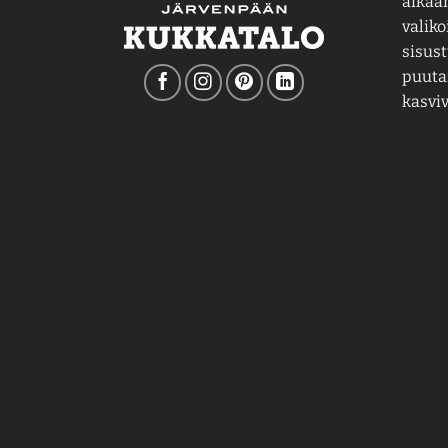
aikaa
valiko
sisust
puutar
kasviv