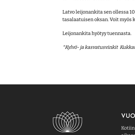
Latvo leijonankita sen ollessa 1
tasalaatuisen oksan. Voit myös 
Leijonankita hyötyy tuennasta.
*Kylvö- ja kasvatusvinkit Kukka
VUO
Kotiin