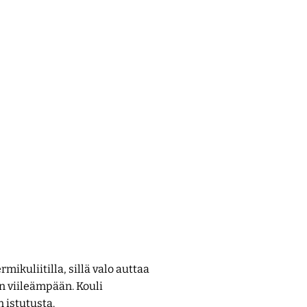
mikuliitilla, sillä valo auttaa
 viileämpään. Kouli
 istutusta.