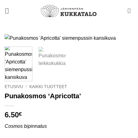
Skip
to
content
ETUSIVU
/
KAIKKI TUOTTEET
Punakosmos ‘Apricotta’
6.50
€
Cosmos bipinnatus