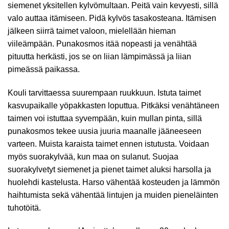
siemenet yksitellen kylvömultaan. Peitä vain kevyesti, sillä
valo auttaa itämiseen. Pidä kylvös tasakosteana. Itämisen
jälkeen siirrä taimet valoon, mielellään hieman
viileämpään. Punakosmos itää nopeasti ja venähtää
pituutta herkästi, jos se on liian lämpimässä ja liian
pimeässä paikassa.
Kouli tarvittaessa suurempaan ruukkuun. Istuta taimet
kasvupaikalle yöpakkasten loputtua. Pitkäksi venähtäneen
taimen voi istuttaa syvempään, kuin mullan pinta, sillä
punakosmos tekee uusia juuria maanalle jääneeseen
varteen. Muista karaista taimet ennen istutusta. Voidaan
myös suorakylvää, kun maa on sulanut. Suojaa
suorakylvetyt siemenet ja pienet taimet aluksi harsolla ja
huolehdi kastelusta. Harso vähentää kosteuden ja lämmön
haihtumista sekä vähentää lintujen ja muiden pieneläinten
tuhotöitä.