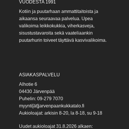
VUODESTA 1991
Kotiin ja puutarhaan ammattitaitoista ja
aikaansa seuraavaa palvelua. Upea
valikoima leikkokukkia, viherkasveja,
sisustustavaroita sekä vaateliaankin
puutarhurin toiveet täyttävä kasvivalikoima.
ASIAKASPALVELU
Alhotie 6
04430 Järvenpää
Puhelin: 09-279 7070
myynti[ät]jarvenpaankukkatalo.fi
Aukioloajat: arkisin 8-20, la 8-18, su 9-18
Uudet aukioloajat 31.8.2026 alkaen: