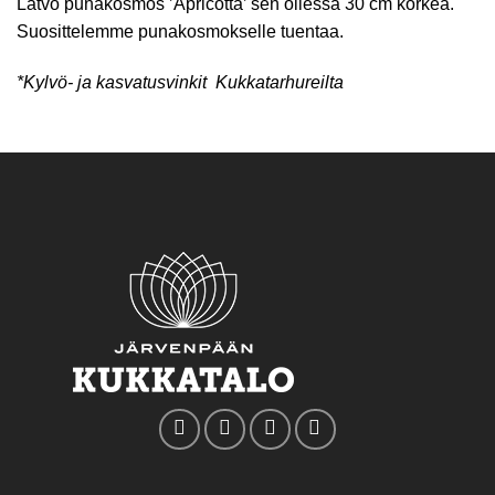
Latvo punakosmos ’Apricotta’ sen ollessa 30 cm korkea.
Suosittelemme punakosmokselle tuentaa.
*Kylvö- ja kasvatusvinkit Kukkatarhureilta