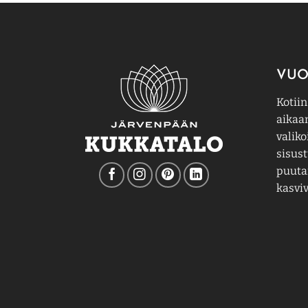
VUO
Kotiin
aikaa
valiko
sisust
puutar
kasviv