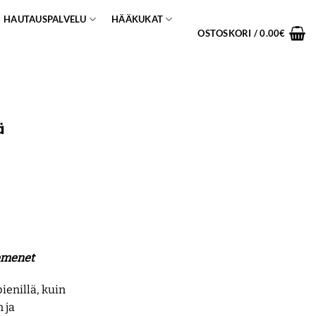
HAUTAUSPALVELU
HÄÄKUKAT
OSTOSKORI /
0.00
€
ä
emenet
ienillä, kuin
 ja