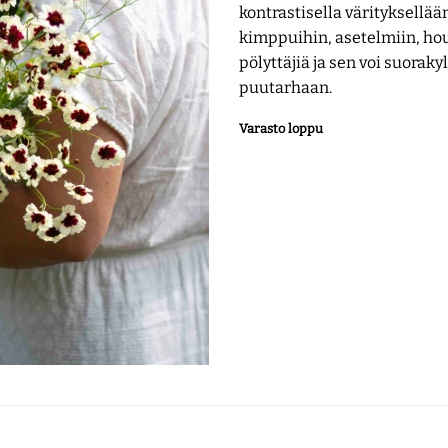
kontrastisella värityksellää
kimppuihin, asetelmiin, ho
pölyttäjiä ja sen voi suorak
puutarhaan.
Varasto loppu