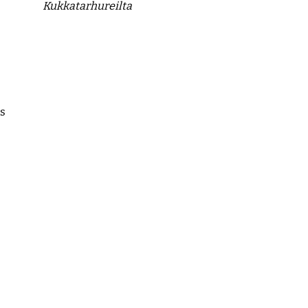
Kukkatarhureilta
ös