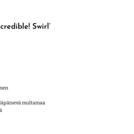
credible! Swirl’
inen
äläpäisevä multamaa
ä