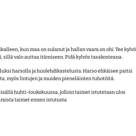
alleen, kun maa on sulanut ja hallan vaara on ohi. Tee kylv
, sillä valo auttaa itämiseen. Pidä kylvös tasakosteana.
uksi harsolla ja huolehdikastelusta. Harso ehkäisee paitsi
, myös lintujen ja muiden pieneläinten tuhotöitä.
isällä huhti-toukokuussa, jolloin taimet istutetaan ulos
raista taimet ennen istutusta