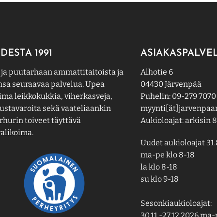
DESTA 1991
ASIAKASPALVE
 ja puutarhaan ammattitaitoista ja
Alhotie 6
nsa seuraavaa palvelua. Upea
04430 Järvenpää
ima leikkokukkia, viherkasveja,
Puhelin: 09-279 7070
ustavaroita sekä vaateliaankin
myynti[ät]jarvenpaan
hurin toiveet täyttävä
Aukioloajat: arkisin 8
alikoima.
Uudet aukioloajat 31.
ma-pe klo 8-18
la klo 8-18
su klo 9-18
Sesonkiaukioloajat:
30.11.-27.12.2026 ma-p