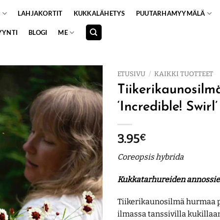
A
LAHJAKORTIT
KUKKALÄHETYS
PUUTARHAMYYMÄLÄ
YYNTI
BLOGI
ME
ETUSIVU
/
KAIKKI TUOTTEET
Tiikerikaunosilm
‘Incredible! Swirl’
3.95
€
Coreopsis hybrida
Kukkatarhureiden
annossi
Tiikerikaunosilmä hurmaa p
ilmassa tanssivilla kukillaan