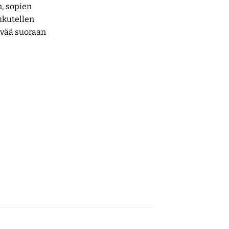
n, sopien
ukutellen
ylvää suoraan