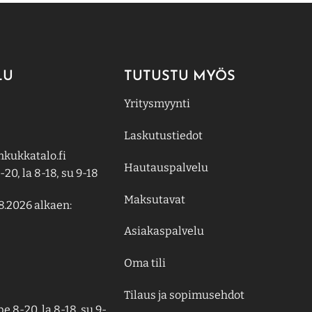
LU
TUTUSTU MYÖS
Yritysmyynti
Laskutustiedot
kukkatalo.fi
Hautauspalvelu
-20, la 8-18, su 9-18
Maksutavat
8.2026 alkaen:
Asiakaspalvelu
Oma tili
Tilaus ja sopimusehdot
e 8-20, la 8-18, su 9-