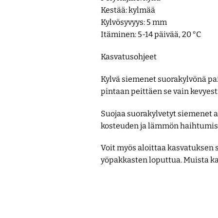
Kestää: kylmää
Kylvösyvyys: 5 mm
Itäminen: 5-14 päivää, 20 °C
Kasvatusohjeet
Kylvä siemenet suorakylvönä paik
pintaan peittäen se vain kevyesti
Suojaa suorakylvetyt siemenet al
kosteuden ja lämmön haihtumista
Voit myös aloittaa kasvatuksen s
yöpakkasten loputtua. Muista ka