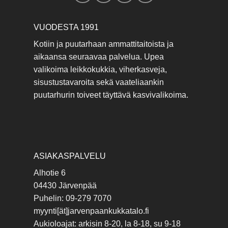
VUODESTA 1991
Kotiin ja puutarhaan ammattitaitoista ja
aikaansa seuraavaa palvelua. Upea
valikoima leikkokukkia, viherkasveja,
sisustustavaroita sekä vaateliaankin
puutarhurin toiveet täyttävä kasvivalikoima.
ASIAKASPALVELU
Alhotie 6
04430 Järvenpää
Puhelin: 09-279 7070
myynti[ät]jarvenpaankukkatalo.fi
Aukioloajat: arkisin 8-20, la 8-18, su 9-18