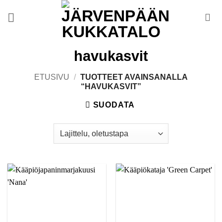
Skip
to
content
havukasvit
ETUSIVU
/
TUOTTEET AVAINSANALLA
“HAVUKASVIT”
SUODATA