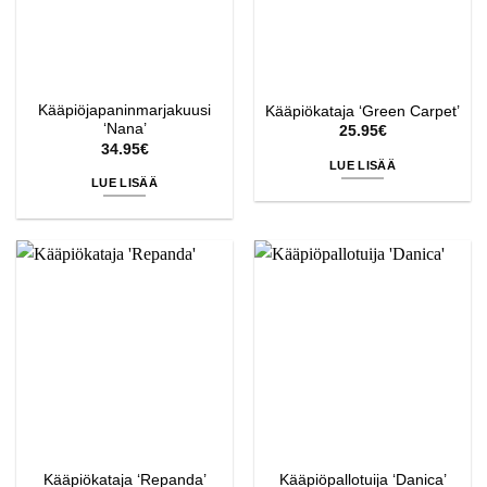
Kääpiöjapaninmarjakuusi
Kääpiökataja ‘Green Carpet’
‘Nana’
25.95
€
34.95
€
LUE LISÄÄ
LUE LISÄÄ
Kääpiökataja ‘Repanda’
Kääpiöpallotuija ‘Danica’