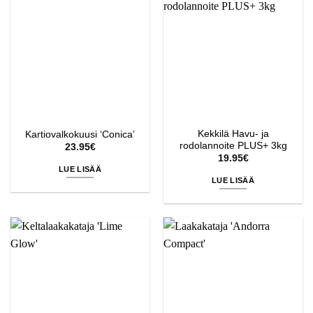
Kekkilä Havu- ja
Kartiovalkokuusi ‘Conica’
rodolannoite PLUS+ 3kg
23.95
€
19.95
€
LUE LISÄÄ
LUE LISÄÄ