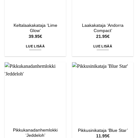
Keltalaakakataja ‘Lime
Laakakataja ‘Andorra
Glow’
Compact’
39.95
€
21.95
€
LUE LISÄÄ
LUE LISÄÄ
Pikkukanadanhemlokki
Pikkusinikataja ‘Blue Star’
‘Jeddeloh’
11.95
€