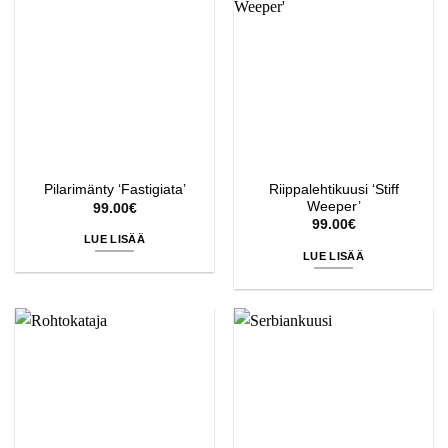
Riippalehtikuusi ‘Stiff
Pilarimänty ‘Fastigiata’
Weeper’
99.00
€
99.00
€
LUE LISÄÄ
LUE LISÄÄ