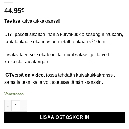
44.95
€
Tee itse kuivakukkakranssi!
DIY -paketti sisältää ihania kuivakukkia sesongin mukaan,
rautalankaa, sekä mustan metallirenkaan Ø 50cm.
Lisäksi tarvitset sekatöörit tai muut sakset, joilla voit
katkaista rautalangan.
IGTv:ssä on video
, jossa tehdään kuivakukkakranssi,
samalla tekniikalla voit toteuttaa tämän kranssin.
Varastossa
DIY Kuivakukkakranssi halk. 50 cm määrä
LISÄÄ OSTOSKORIIN