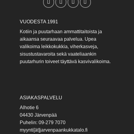
VUODESTA 1991
Kotiin ja puutarhaan ammattitaitoista ja
aikaansa seuraavaa palvelua. Upea
valikoima leikkokukkia, viherkasveja,
sisustustavaroita sekä vaateliaankin
puutarhurin toiveet täyttävä kasvivalikoima.
ASIAKASPALVELU
Alhotie 6
04430 Järvenpää
Puhelin: 09-279 7070
myynti[ät]jarvenpaankukkatalo.fi