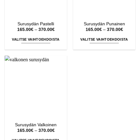
sivulla.
sivulla.
Surusydän Pastelli
Surusydän Punainen
Hintaluokka:
Hintaluo
165.00
€
–
370.00
€
165.00
€
–
370.00
€
165.00€
165.00€
-
-
VALITSE VAIHTOEHDOISTA
VALITSE VAIHTOEHDOISTA
370.00€
370.00€
Tällä
Tällä
tuotteella
tuotteella
on
on
useampi
useampi
muunnelma.
muunnelma.
Voit
Voit
tehdä
tehdä
valinnat
valinnat
tuotteen
tuotteen
sivulla.
sivulla.
Surusydän Valkoinen
Hintaluokka:
165.00
€
–
370.00
€
165.00€
-