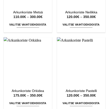
Arkunkoriste Metsä
Arkunkoriste Neilikka
Hintaluokka:
Hintaluo
110.00
€
–
300.00
€
120.00
€
–
350.00
€
110.00€
120.00€
-
-
VALITSE VAIHTOEHDOISTA
VALITSE VAIHTOEHDOISTA
300.00€
350.00€
Tällä
Tällä
tuotteella
tuotteella
on
on
useampi
useampi
muunnelma.
muunnelma.
Voit
Voit
tehdä
tehdä
valinnat
valinnat
tuotteen
tuotteen
sivulla.
sivulla.
Arkunkoriste Orkidea
Arkunkoriste Pastelli
Hintaluokka:
Hintaluo
175.00
€
–
350.00
€
120.00
€
–
350.00
€
175.00€
120.00€
-
-
VALITSE VAIHTOEHDOISTA
VALITSE VAIHTOEHDOISTA
350.00€
350.00€
Tällä
Tällä