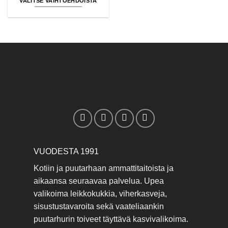
VALITSE VAIHTOEHDOISTA
370.00€
Tällä
tuotteella
on
useampi
muunnelma.
Voit
tehdä
valinnat
tuotteen
sivulla.
VUODESTA 1991
Kotiin ja puutarhaan ammattitaitoista ja
aikaansa seuraavaa palvelua. Upea
valikoima leikkokukkia, viherkasveja,
sisustustavaroita sekä vaateliaankin
puutarhurin toiveet täyttävä kasvivalikoima.