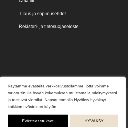
Oma tili
Tilaus ja sopimusehdot
Rekisteri- ja tietosuojaseloste
Käytämme evästeitä verkkosivustollamme, jotta voimme
tarjota sinulle hyvän kokemuksen muistamalla mieltymyksesi
Credit
MasterCard
Visa
Visa
ja toistuvat vierailut. Napsauttamalla Hyväksy hyväksyt
Card
Electron
kaikkien evästeiden käytön.
KESÄJUHLAT
KUKKAKAUPPA
LAHJAKORTIT
KUKKALÄHETYS
PUUTARHAMYYMÄLÄ
HAUTAUSPALVELU
HÄÄKUKAT
KUKKAKOULU
YRITYSMYYNTI
BLOGI
ME
Evästeasetukset
HYVÄKSY
Copyright © 2026
jarvenpaankukkatalo.fi