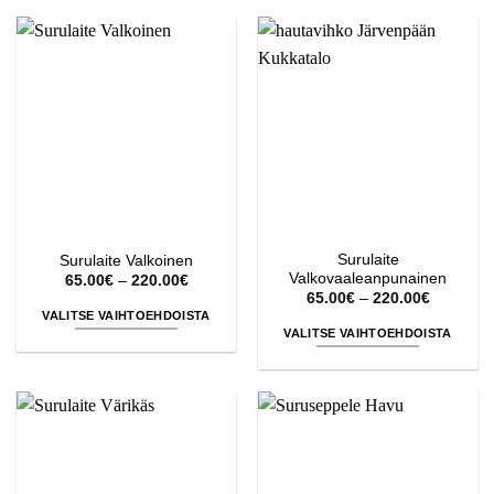
tuotteella
tuotteella
on
on
useampi
useampi
muunnelma.
muunnelma.
Voit
Voit
tehdä
tehdä
valinnat
valinnat
tuotteen
tuotteen
sivulla.
sivulla.
Surulaite
Surulaite Valkoinen
Valkovaaleanpunainen
Hintaluokka:
65.00
€
–
220.00
€
65.00€
Hintaluok
65.00
€
–
220.00
€
-
65.00€
VALITSE VAIHTOEHDOISTA
220.00€
-
VALITSE VAIHTOEHDOISTA
220.00€
Tällä
Tällä
tuotteella
tuotteella
on
on
useampi
useampi
muunnelma.
muunnelma.
Voit
Voit
tehdä