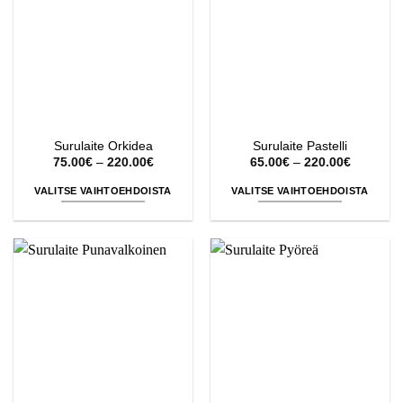
Voit
Voit
tehdä
tehdä
valinnat
valinnat
tuotteen
tuotteen
sivulla.
sivulla.
Surulaite Orkidea
Surulaite Pastelli
Hintaluokka:
Hintaluok
75.00
€
–
220.00
€
65.00
€
–
220.00
€
75.00€
65.00€
-
-
VALITSE VAIHTOEHDOISTA
VALITSE VAIHTOEHDOISTA
220.00€
220.00€
Tällä
Tällä
tuotteella
tuotteella
on
on
useampi
useampi
muunnelma.
muunnelma.
Voit
Voit
tehdä
tehdä
valinnat
valinnat
tuotteen
tuotteen
sivulla.
sivulla.