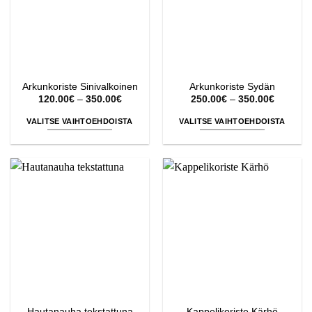
tehdä
tehdä
valinnat
valinnat
tuotteen
tuotteen
sivulla.
sivulla.
Arkunkoriste Sinivalkoinen
Arkunkoriste Sydän
Hintaluokka:
Hintaluo
120.00
€
–
350.00
€
250.00
€
–
350.00
€
120.00€
250.00€
-
-
VALITSE VAIHTOEHDOISTA
VALITSE VAIHTOEHDOISTA
350.00€
350.00€
Tällä
Tällä
tuotteella
tuotteella
on
on
useampi
useampi
muunnelma.
muunnelma.
Voit
Voit
tehdä
tehdä
valinnat
valinnat
tuotteen
tuotteen
sivulla.
sivulla.
Hautanauha tekstattuna
Kappelikoriste Kärhö