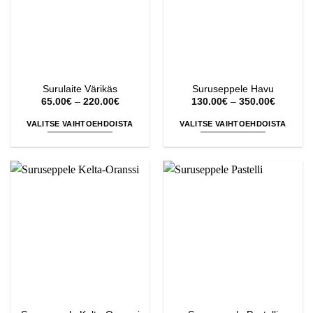
tehdä
valinnat
valinnat
tuotteen
tuotteen
sivulla.
sivulla.
Surulaite Värikäs
Suruseppele Havu
Hintaluokka:
Hintaluo
65.00
€
–
220.00
€
130.00
€
–
350.00
€
65.00€
130.00€
-
-
VALITSE VAIHTOEHDOISTA
VALITSE VAIHTOEHDOISTA
220.00€
350.00€
Tällä
Tällä
tuotteella
tuotteella
on
on
useampi
useampi
muunnelma.
muunnelma.
Voit
Voit
tehdä
tehdä
valinnat
valinnat
tuotteen
tuotteen
sivulla.
sivulla.