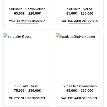
Surulaite Punavalkoinen
Surulaite Pyöreä
Hintaluokka:
Hintaluok
65.00
€
–
220.00
€
65.00
€
–
180.00
€
65.00€
65.00€
-
-
VALITSE VAIHTOEHDOISTA
VALITSE VAIHTOEHDOISTA
220.00€
180.00€
Tällä
Tällä
tuotteella
tuotteella
on
on
useampi
useampi
muunnelma.
muunnelma.
Voit
Voit
tehdä
tehdä
valinnat
valinnat
tuotteen
tuotteen
sivulla.
sivulla.
Surulaite Ruusu
Surulaite Sinivalkoinen
Hintaluokka:
Hintaluok
75.00
€
–
250.00
€
65.00
€
–
220.00
€
75.00€
65.00€
-
-
VALITSE VAIHTOEHDOISTA
VALITSE VAIHTOEHDOISTA
250.00€
220.00€
Tällä
Tällä