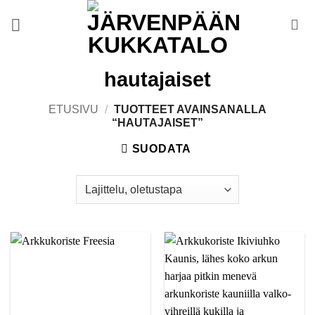
Skip
to
content
hautajaiset
ETUSIVU
/
TUOTTEET AVAINSANALLA
“HAUTAJAISET”
SUODATA