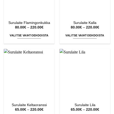
tuotteen
tuotteen
sivulla.
sivulla.
Surulaite Flamingonkukka
Surulaite Kalla
Hintaluokka:
Hintaluok
80.00
€
–
220.00
€
80.00
€
–
220.00
€
80.00€
80.00€
-
-
VALITSE VAIHTOEHDOISTA
VALITSE VAIHTOEHDOISTA
220.00€
220.00€
Tällä
Tällä
tuotteella
tuotteella
on
on
useampi
useampi
muunnelma.
muunnelma.
Voit
Voit
tehdä
tehdä
valinnat
valinnat
tuotteen
tuotteen
sivulla.
sivulla.
Surulaite Keltaoranssi
Surulaite Lila
Hintaluokka:
Hintaluok
65.00
€
–
220.00
€
65.00
€
–
220.00
€
65.00€
65.00€