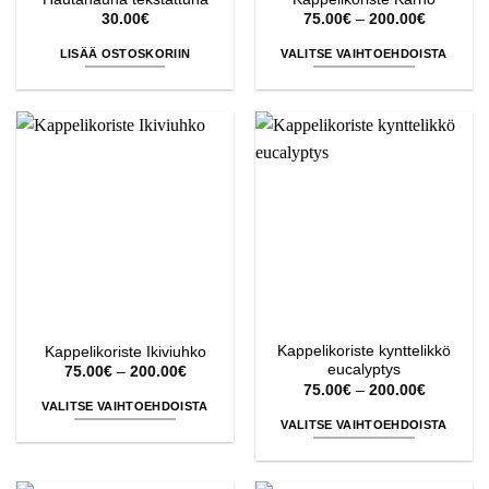
Hintaluok
30.00
€
75.00
€
–
200.00
€
75.00€
-
LISÄÄ OSTOSKORIIN
VALITSE VAIHTOEHDOISTA
200.00€
Tällä
tuotteella
on
useampi
muunnelma.
Voit
tehdä
valinnat
tuotteen
sivulla.
Kappelikoriste kynttelikkö
Kappelikoriste Ikiviuhko
eucalyptys
Hintaluokka:
75.00
€
–
200.00
€
75.00€
Hintaluok
75.00
€
–
200.00
€
-
75.00€
VALITSE VAIHTOEHDOISTA
200.00€
-
VALITSE VAIHTOEHDOISTA
200.00€
Tällä
Tällä
tuotteella
tuotteella
on