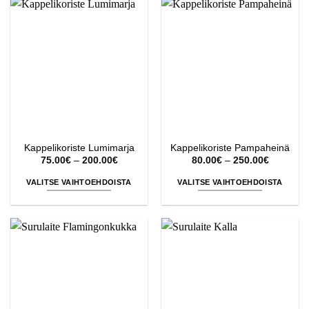
on
useampi
useampi
muunnelma.
muunnelma.
Voit
Voit
tehdä
tehdä
valinnat
valinnat
tuotteen
tuotteen
sivulla.
sivulla.
Kappelikoriste Lumimarja
Kappelikoriste Pampaheinä
Hintaluokka:
Hintaluok
75.00
€
–
200.00
€
80.00
€
–
250.00
€
75.00€
80.00€
-
-
VALITSE VAIHTOEHDOISTA
VALITSE VAIHTOEHDOISTA
200.00€
250.00€
Tällä
Tällä
tuotteella
tuotteella
on
on
useampi
useampi
muunnelma.
muunnelma.
Voit
Voit
tehdä
tehdä
valinnat
valinnat