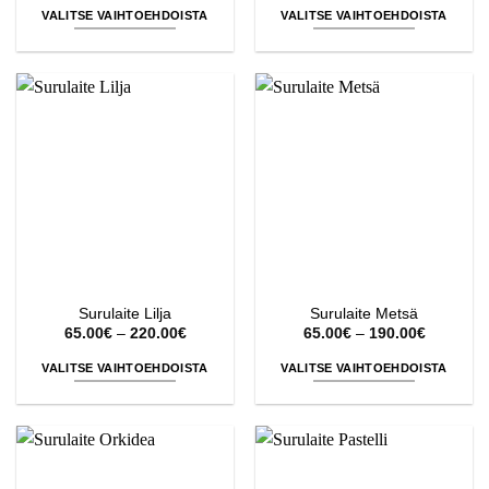
-
-
VALITSE VAIHTOEHDOISTA
VALITSE VAIHTOEHDOISTA
220.00€
220.00€
Tällä
Tällä
tuotteella
tuotteella
on
on
useampi
useampi
muunnelma.
muunnelma.
Voit
Voit
tehdä
tehdä
valinnat
valinnat
tuotteen
tuotteen
sivulla.
sivulla.
Surulaite Lilja
Surulaite Metsä
Hintaluokka:
Hintaluok
65.00
€
–
220.00
€
65.00
€
–
190.00
€
65.00€
65.00€
-
-
VALITSE VAIHTOEHDOISTA
VALITSE VAIHTOEHDOISTA
220.00€
190.00€
Tällä
Tällä
tuotteella
tuotteella
on
on
useampi
useampi
muunnelma.
muunnelma.