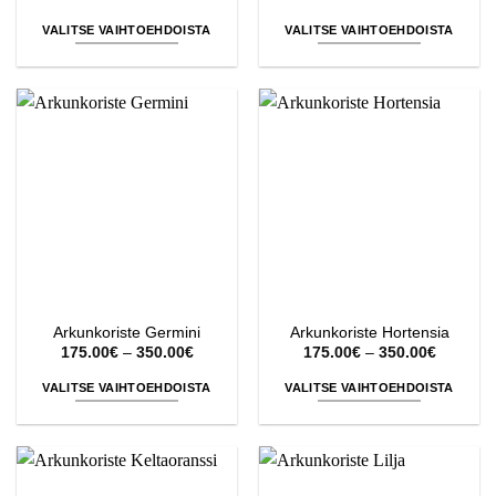
175.00€
130.00€
-
-
VALITSE VAIHTOEHDOISTA
VALITSE VAIHTOEHDOISTA
350.00€
350.00€
Tällä
Tällä
tuotteella
tuotteella
on
on
useampi
useampi
muunnelma.
muunnelma.
Voit
Voit
tehdä
tehdä
valinnat
valinnat
tuotteen
tuotteen
sivulla.
sivulla.
Arkunkoriste Germini
Arkunkoriste Hortensia
Hintaluokka:
Hintaluo
175.00
€
–
350.00
€
175.00
€
–
350.00
€
175.00€
175.00€
-
-
VALITSE VAIHTOEHDOISTA
VALITSE VAIHTOEHDOISTA
350.00€
350.00€
Tällä
Tällä
tuotteella
tuotteella
on
on
useampi
useampi