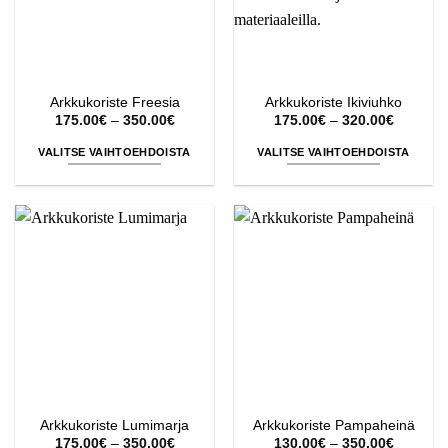
Arkkukoriste Freesia
Arkkukoriste Ikiviuhko
Hintaluokka:
Hintaluo
175.00
€
–
350.00
€
175.00
€
–
320.00
€
175.00€
175.00€
-
-
VALITSE VAIHTOEHDOISTA
VALITSE VAIHTOEHDOISTA
350.00€
320.00€
Tällä
Tällä
tuotteella
tuotteella
on
on
useampi
useampi
muunnelma.
muunnelma.
Voit
Voit
tehdä
tehdä
valinnat
valinnat
tuotteen
tuotteen
sivulla.
sivulla.
Arkkukoriste Lumimarja
Arkkukoriste Pampaheinä
Hintaluokka:
Hintaluo
175.00
€
–
350.00
€
130.00
€
–
350.00
€