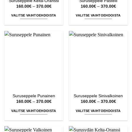
Suruseppele Kelta-Oranssi
Suruseppele Pastelli
Hintaluokka:
Hintaluo
160.00
€
–
370.00
€
160.00
€
–
370.00
€
160.00€
160.00€
-
-
VALITSE VAIHTOEHDOISTA
VALITSE VAIHTOEHDOISTA
370.00€
370.00€
Tällä
Tällä
tuotteella
tuotteella
on
on
useampi
useampi
muunnelma.
muunnelma.
Voit
Voit
tehdä
tehdä
valinnat
valinnat
tuotteen
tuotteen
sivulla.
sivulla.
Suruseppele Punainen
Suruseppele Sinivalkoinen
Hintaluokka:
Hintaluo
160.00
€
–
370.00
€
160.00
€
–
370.00
€
160.00€
160.00€
-
-
VALITSE VAIHTOEHDOISTA
VALITSE VAIHTOEHDOISTA
370.00€
370.00€
Tällä
Tällä
tuotteella
tuotteella
on
on