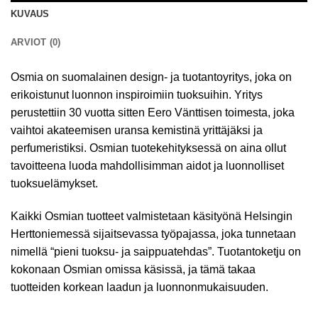
KUVAUS
ARVIOT (0)
Osmia on suomalainen design- ja tuotantoyritys, joka on
erikoistunut luonnon inspiroimiin tuoksuihin. Yritys
perustettiin 30 vuotta sitten Eero Vänttisen toimesta, joka
vaihtoi akateemisen uransa kemistinä yrittäjäksi ja
perfumeristiksi. Osmian tuotekehityksessä on aina ollut
tavoitteena luoda mahdollisimman aidot ja luonnolliset
tuoksuelämykset.
Kaikki Osmian tuotteet valmistetaan käsityönä Helsingin
Herttoniemessä sijaitsevassa työpajassa, joka tunnetaan
nimellä “pieni tuoksu- ja saippuatehdas”. Tuotantoketju on
kokonaan Osmian omissa käsissä, ja tämä takaa
tuotteiden korkean laadun ja luonnonmukaisuuden.