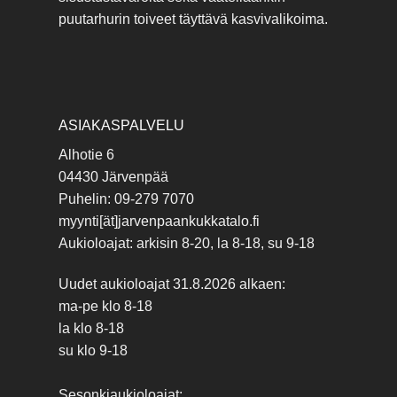
puutarhurin toiveet täyttävä kasvivalikoima.
ASIAKASPALVELU
Alhotie 6
04430 Järvenpää
Puhelin: 09-279 7070
myynti[ät]jarvenpaankukkatalo.fi
Aukioloajat: arkisin 8-20, la 8-18, su 9-18
Uudet aukioloajat 31.8.2026 alkaen:
ma-pe klo 8-18
la klo 8-18
su klo 9-18
Sesonkiaukioloajat: