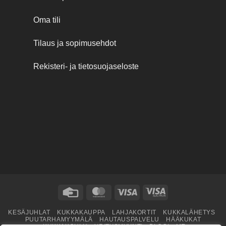
Oma tili
Tilaus ja sopimusehdot
Rekisteri- ja tietosuojaseloste
Credit
MasterCard
Visa
Visa
Card
Electron
KESÄJUHLAT
KUKKAKAUPPA
LAHJAKORTIT
KUKKALÄHETYS
PUUTARHAMYYMÄLÄ
HAUTAUSPALVELU
HÄÄKUKAT