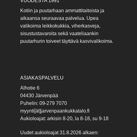
VUODESTA 1991
Kotiin ja puutarhaan ammattitaitoista ja
aikaansa seuraavaa palvelua. Upea
valikoima leikkokukkia, viherkasveja,
sisustustavaroita sekä vaateliaankin
puutarhurin toiveet täyttävä kasvivalikoima.
ASIAKASPALVELU
Alhotie 6
04430 Järvenpää
Puhelin: 09-279 7070
myynti[ät]jarvenpaankukkatalo.fi
Aukioloajat: arkisin 8-20, la 8-18, su 9-18
Uudet aukioloajat 31.8.2026 alkaen: