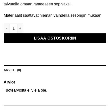
taivutella omaan ranteeseen sopivaksi.
Materiaalit saattavat hieman vaihdella sesongin mukaan.
Kuivakukka rannekoru määrä
LISÄÄ OSTOSKORIIN
ARVIOT (0)
Arviot
Tuotearvioita ei vielä ole.