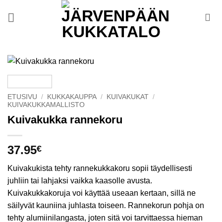
Skip
to
content
ETUSIVU
/
KUKKAKAUPPA
/
KUIVAKUKAT
/
KUIVAKUKKAMALLISTO
Kuivakukka rannekoru
37.95
€
Kuivakukista tehty rannekukkakoru sopii täydellisesti
juhliin tai lahjaksi vaikka kaasolle avusta.
Kuivakukkakoruja voi käyttää useaan kertaan, sillä ne
säilyvät kauniina juhlasta toiseen. Rannekorun pohja on
tehty alumiinilangasta, joten sitä voi tarvittaessa hieman