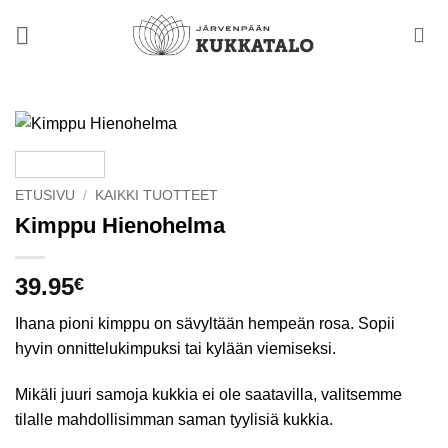
Skip
to
content
ETUSIVU
/
KAIKKI TUOTTEET
Kimppu Hienohelma
39.95
€
Ihana pioni kimppu on sävyltään hempeän rosa. Sopii
hyvin onnittelukimpuksi tai kylään viemiseksi.
Mikäli juuri samoja kukkia ei ole saatavilla, valitsemme
tilalle mahdollisimman saman tyylisiä kukkia.