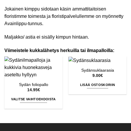
Jokainen kimppu sidotaan käsin ammattitaitoisen
floristimme toimesta ja floristipalvelullemme on myönnetty
Avainlippu-tunnus.
Maljakko/ astia ei sisälly kimpun hintaan.
Viimeistele kukkalähetys herkuilla tai ilmapalloilla:
Sydänsuklaarasia
9.00
€
Sydän foliopallo
LISÄÄ OSTOSKORIIN
14.95
€
VALITSE VAIHTOEHDOISTA
Tällä
tuotteella
on
useampi
muunnelma.