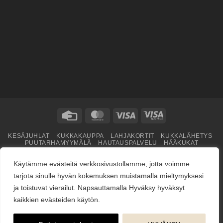
Credit
MasterCard
Visa
Visa
Card
Electron
KESÄJUHLAT
KUKKAKAUPPA
LAHJAKORTIT
KUKKALÄHETYS
PUUTARHAMYYMÄLÄ
HAUTAUSPALVELU
HÄÄKUKAT
KUKKAKOULU
YRITYSMYYNTI
BLOGI
ME
Copyright © 2026
jarvenpaankukkatalo.fi
Käytämme evästeitä verkkosivustollamme, jotta voimme
tarjota sinulle hyvän kokemuksen muistamalla mieltymyksesi
ja toistuvat vierailut. Napsauttamalla Hyväksy hyväksyt
kaikkien evästeiden käytön.