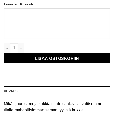
Lisää korttiteksti
Kimppu Hienohelma määrä
LISÄÄ OSTOSKORIIN
KUVAUS
Mikäli juuri samoja kukkia ei ole saatavilla, valitsemme
tilalle mahdollisimman saman tyylisiä kukkia.