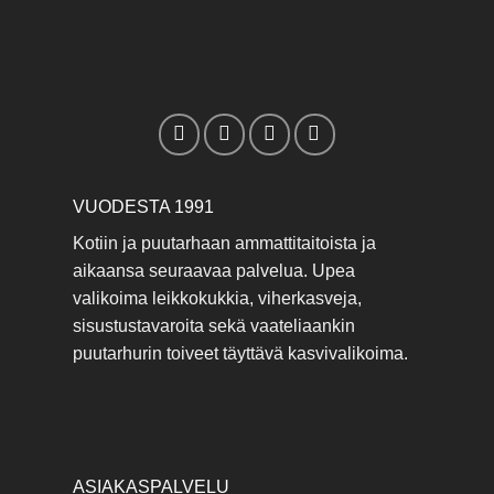
Voit
tehdä
valinnat
tuotteen
sivulla.
VUODESTA 1991
Kotiin ja puutarhaan ammattitaitoista ja
aikaansa seuraavaa palvelua. Upea
valikoima leikkokukkia, viherkasveja,
sisustustavaroita sekä vaateliaankin
puutarhurin toiveet täyttävä kasvivalikoima.
ASIAKASPALVELU