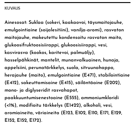
KUVAUS
Ainesosat: Suklaa (sokeri, kaakaovoi, täysmaitojauhe,
emulgointiaine (soijalesitiini), vanilja-aromi), rasvaton
maitojauhe, makeutettu kondensoitu rasvaton maito,
glukoosifruktoosisiirappi, glukoosisiirappi, vesi,
kasvirasva (kookos, karitevoi, palmuöljy),
hasselpähkinät, mantelit, munanvalkuainen, hunaja,
appelsiini, perunatärkkelys, suola, sitruunahappo,
herajauhe (maito), emulgointiaine (E471), stabilointiaine
(E412), sakeuttamisaine (E415), säilöntäaine (E202),
mono- ja diglyseridit rasvahapot,
paakkuuntumisenestoaine (E555), ammoniumkloridi
(<1%), modifioitu tärkkelys (E1422), alkoholi, vesi,
aromiaineita, väriaineita (E123, E102, E110, E171, E129,
E152, E152, E172).