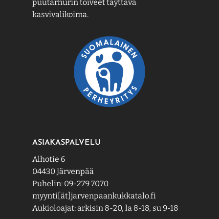
puutarhurin toiveet täyttävä
kasvivalikoima.
ASIAKASPALVELU
Alhotie 6
04430 Järvenpää
Puhelin: 09-279 7070
myynti[ät]jarvenpaankukkatalo.fi
Aukioloajat: arkisin 8-20, la 8-18, su 9-18