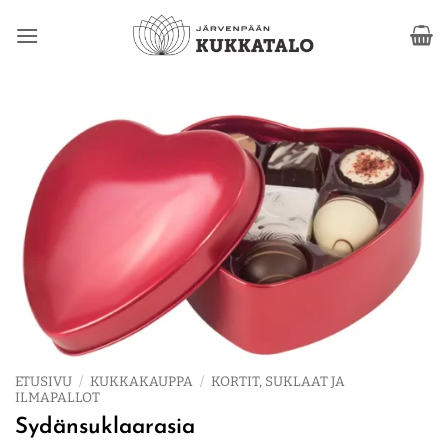
Skip
to
content
ETUSIVU
/
KUKKAKAUPPA
/
KORTIT, SUKLAAT JA
ILMAPALLOT
Sydänsuklaarasia